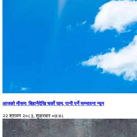
आजको मौसमः बिहानैदेखि चर्को घाम, पानी पर्ने सम्भावना न्यून
२२ श्रावण २०८३, शुक्रबार ०७:४८