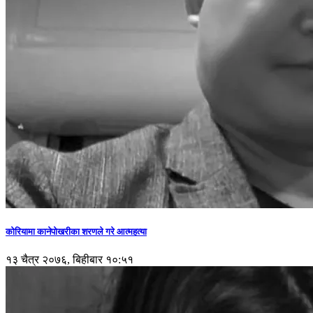
कोरियामा कानेपोखरीका शरणले गरे आत्महत्या
१३ चैत्र २०७६, बिहीबार १०:५१