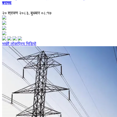
बरामद
२० श्रावण २०८३, बुधबार ०८:१७
भर्खरै
लोकप्रिय
भिडियो