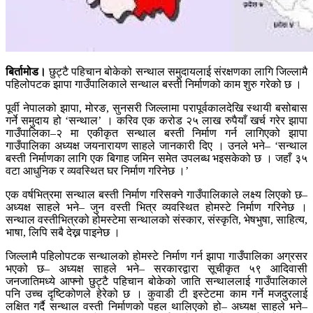
बिर्तामोड।
छुट्टै पहिचान बोकेको सन्थाल समुदायलाई संरक्षणका लागि जिल्लामै
पहिलोपटक झापा गाउँपालिकाले सन्थाल बस्ती निर्माणको काम शुरु गरेको छ ।
पूर्वी नेपालको झापा, मोरङ, सुनसरी जिल्लामा परापूर्वकालदेखि स्थायी बसोबास
गर्ने समुदाय हो ‘सन्थाल’ । करिव एक करोड २५ लाख रुपैयाँ खर्च गरेर झापा
गाउँपालिका–२ मा एकीकृत सन्थाल बस्ती निर्माण गर्न लागिएको झापा
गाउँपालिका अध्यक्ष जयनारायण साहले जानकारी दिए । उनले भने– ‘सन्थाल
बस्ती निर्माणका लागि एक बिगाह जमिन समेत उपलब्ध भइसकेको छ । जहाँ ३५
वटा आधुनिक र व्यवस्थित घर निर्माण गरिनेछ ।’
एक वर्षभित्रमा सन्थाल बस्ती निर्माण गरिसक्ने गाउँपालिकाले लक्ष्य लिएको छ–
अध्यक्ष साहले भने– जुन वस्ती भित्र व्यवस्थित होमस्टे निर्माण गरिनेछ ।
सन्थाल वस्तीभित्रको होमस्टेमा सन्थालको संस्कार, संस्कृति, भेषभुषा, साहित्य,
भाषा, लिपि सबै देख्न पाइनेछ ।
जिल्लामै पहिलोपटक सन्थालको होमस्टे निर्माण गर्न झापा गाउँपालिका अग्रसर
भएको छ– अध्यक्ष साहले भने– सरकारद्वारा सूचीकृत ५९ आदिवासी
जनजातिमध्ये आफ्नो छुट्टै पहिचान बोकेको जाति सन्थाललाई गाउँपालिकाले
पनि उच्च दृष्टिकोणले हेरेको छ । कुवाडी टी इस्टेटमा काम गर्ने मजदुरलाई
लक्षित गर्दै सन्थाल वस्ती निर्माणको पहल थालिएको हो– अध्यक्ष साहले भने–