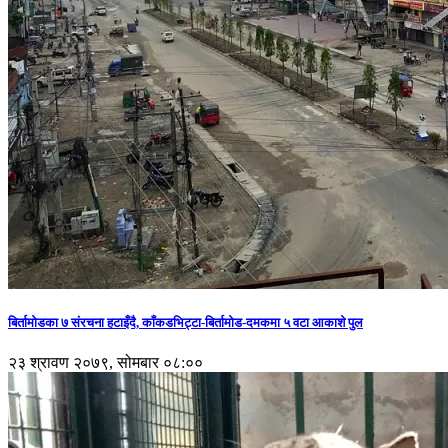
बिर्तामोडका ७ संरचना हटाइँदै, काँकडभिट्टा-बिर्तामोड-दमकमा ५ वटा आकाशे पुल
२३ श्रावण २०७९, सोमबार ०८:००