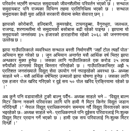
परिवर्तन भएसँगै सन्थाल समुदायको जीवनशैलीमा परिवर्तन भएको छ । सन्थाल
समुदायबाट पनि राज्यका विभिन्न तहमा प्रतिनिधित्व भएको छ । सन्थाल
समुदायका केही युवा अहिले सरकारी सेवामा समेत सेवारत् छन् ।
झापाको कोरोबारी, हल्दिबारी, कुमरखोद, टाघनडुब्बा, वैगुनधुरा, जलथल,
राजगढ, शरणामतीमा यो समुदायको बसोबास बढी रहेको पाइन्छ । झापामा यो
समुदायको जनसंख्या ३५ हजारको हाराहारीमा रहेको २०६८ को जनगणनामा
उल्लेख छ ।
झापा गाउँपालिकाले व्यवस्थित सन्थाल बस्ती निर्माणसँगै ‘जहाँ टोल त्यहाँ पोल’
अभियान शुरु गरेको छ । जुन अभियान अन्तर्गत यसै आर्थिक वर्ष भित्र झापा
अन्धकार मुक्त हुनेछ । जसका लागि गाउँपालिकाले एक करोड २५ लाख
रुपैयाँको लागतमा विद्युत् बिस्तार गरिरहेको छ । गाउँपालिकाभित्र अझै ५
प्रतिशत जनसंख्याले विद्युत् सेवा उपयोग गर्न नपाइरहेको अवस्था छ– अध्यक्ष
साहले भने – यसै आर्थिक वर्षभित्र उज्यालो झापा घोषणा हुनेछ । जसका लागि
एक हजार पोल खरिद गरिएको र दुई सय ५० पोल खरिद प्रक्रियामा रहेको छ
।’
अब कुनै पनि वडावासीले टुकी बाल्नु पर्दैन– अध्यक्ष साहले भने – ‘विद्युत् बाल्न
मिटर किन्न नसक्ने परिवारका लागि पनि हामी नै मिटर किनेर विद्युत जडान
गरिदिन्छौं ।’ नेपाल विद्युत् प्राधिकरणसंग समन्वय गर्दै विद्युत् विस्तारको काम
भइरहेको छ– अध्यक्ष साहले भने– प्राधिकरणले पनि दुईसय परिवारलाई निःशुल्क
विद्युत् मिटर प्रदान गर्ने भएको छ । हामी एक सय परिवालाई निःशुल्क मिटर
दिन्छौं ।’