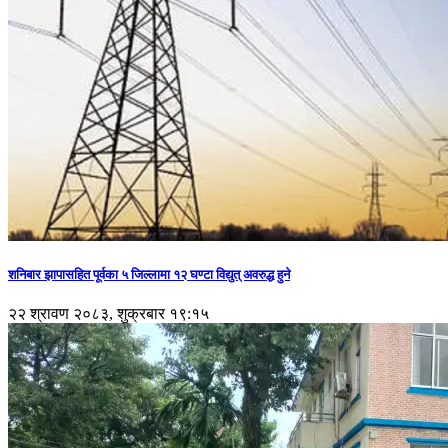
शनिबार झापासहित पूर्वका ५ जिल्लामा १२ घण्टा विद्युत् अवरुद्ध हुने
२२ श्रावण २०८३, शुक्रबार १९:१५