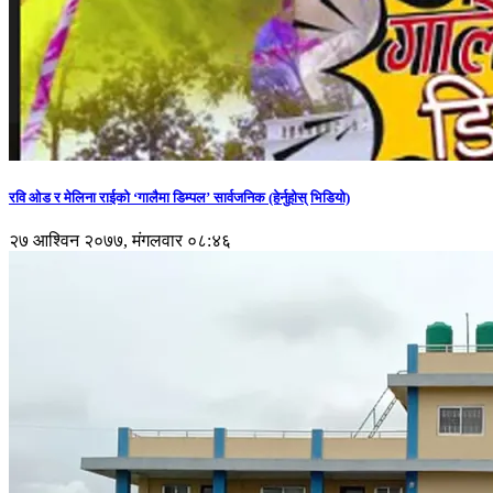
रवि ओड र मेलिना राईको ‘गालैमा डिम्पल’ सार्वजनिक (हेर्नुहोस् भिडियो)
२७ आश्विन २०७७, मंगलवार ०८:४६