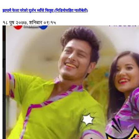
झापामै फेला परेको दुर्लभ ध्वाँसे चितुवा (भिडियोसहित नालीबेली)
१८ पुष २०७७, शनिबार ०९:१५