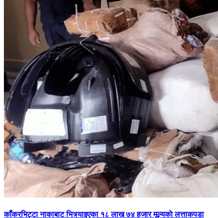
काँकरभिट्टा नाकाबाट भित्र्याइएका १८ लाख ७४ हजार मूल्यकाे लत्ताकपडा