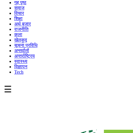
गृह पृष्ठ
समाज
विचार
शिक्षा
अर्थ बजार
राजनीति
कला
खेलकुद
सूचना प्रविधि
अन्तर्वार्ता
अन्तर्राष्ट्रिय
स्वास्थ्य
विज्ञापन
Tech
☰