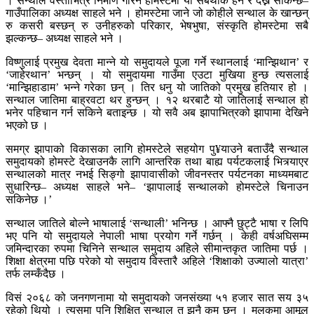
। सन्थाल वस्तीभित्र निर्माण गरिने होमस्टेमा यी सबैथोक हेर्न र देख्न सकिन्छ–
गाउँपालिका अध्यक्ष साहले भने । होमस्टेमा जाने जो कोहीले सन्थाल के खान्छन्
रु कसरी बस्छन् रु उनीहरुको परिकार, भेषभुषा, संस्कृति होमस्टेमा सबै
झल्कन्छ– अध्यक्ष साहले भने ।
विष्णुलाई प्रमुख देवता मान्ने यो समुदायले पूजा गर्ने स्थानलाई ‘मान्झिथान’ र
‘जाहेरथान’ भन्छन् । यो समुदायमा गाउँमा एउटा मुखिया हुन्छ त्यसलाई
‘मान्झिहाडाम’ भन्ने गरेका छन् । तिर धनु यो जातिको प्रमुख हतियार हो ।
सन्थाल जातिमा बाह्रवटा थर हुन्छन् । १२ थरबाटै यो जातिलाई सन्थाल हो
भनेर पहिचान गर्न सकिने बताइन्छ । यो सवै अब झापाभित्रको झापामा देखिने
भएको छ ।
समग्र झापाको विकासका लागि होमस्टेले सहयोग पु¥याउने बताउँदै सन्थाल
समुदायको होमस्टे देखाउनकै लागि आन्तरिक तथा बाह्य पर्यटकलाई भित्र्याएर
सन्थालको मात्र नभई सिङ्गो झापावासीको जीवनस्तर पर्यटनका माध्यमबाट
सुधारिन्छ– अध्यक्ष साहले भने– ‘झापालाई सन्थालको होमस्टेले चिनाउन
सकिनेछ ।’
सन्थाल जातिले बोल्ने भाषालाई ‘सन्थाली’ भनिन्छ । आफ्नै छुट्टै भाषा र लिपि
भए पनि यो समुदायले नेपाली भाषा प्रयोग गर्ने गर्छन् । केही वर्षअघिसम्म
जमिन्दारका रुपमा चिनिने सन्थाल समुदाय अहिले सीमान्तकृत जातिमा पर्छ ।
शिक्षा क्षेत्रमा पछि परेको यो समुदाय विस्तारै अहिले ‘शिक्षाको उज्यालो यात्रा’
तर्फ लम्कँदैछ ।
विसं २०६८ को जनगणनामा यो समुदायको जनसंख्या ५१ हजार सात सय ३५
रहेको थियो । त्यसमा पनि शिक्षित सन्थाल त झनै कम छन् । मुलुकमा आमूल