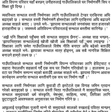
अति विपन्न परिवार यहाँ बस्छन् उनीहरुलाई गाउँपालिकाले घर निर्माणसँगै सिप र
शिक्षा दुवै दिन्छ ।
व्यवस्थित सन्थाल वस्ती निर्माणका लागि गाउँपालिकाले टेन्डर प्रक्रिया अघि
बढाएको छ । सन्थाल वस्ती निर्माणसंगै होमस्टेका लागि प्रक्रिया अघि बढाउने
अध्यक्ष साहले बताए । उनले भने– ‘झापामा सन्थालको जनसंख्या सात हजारको
हाराहारीमा छ । जसमध्ये अतिविपन्न परिवारलाई सन्थाल बस्तीमा सारिनेछ ।’
‘अझै पनि शिक्षाको पहुँचमा सवै सन्थाल समुदाय छैनन्’– अध्यक्ष साह भन्छन्–
‘झापाभित्रका सन्थाललाई खोजी खोजी अब शिक्षाको पहँुचमा ल्याइन्छ ।’
शिक्षाका लागि समेत गाउँपालिकाले विशेष नीति बनाएर अघि बढेको बताउँदै
अध्यक्ष साहले भने– झापाका सन्थाल मात्र होइनन्, अब सबै नागरिक शिक्षित
बनाउने हाम्रो लक्ष्य छ ।’
गाउँपालिकाले सन्थाल बस्ती निर्माणसँगै विपन्न परिवारका लागि हेविट्याट र
सहारा नेपालसँग सहकार्य गर्दै एक सय घर निर्माण गरिरहेको छ । हालसम्म ३०
वटा घर निर्माण सम्पन्न भएको बताउँदै अध्यक्ष साहले भने– झापामा विपन्न आवास
कार्यक्रम अन्तर्गत सन्थाल बस्तीसंगै एक सय घर निर्माण गर्छौं ।’
सन्थाल वस्ती निर्माणका लागि कुवाडी टी इस्टेटले एक विगाह जमिन प्रदान
गरेको बताइएको छ । सन्थाल वस्ती भित्र गाउँपालिकाले नै सामुदायिक भवन,
सन्थाल समुदायको धर्म संस्कृति, भेषभुषा, साहित्य, भाषा, लिपिका लागि
छुट्टाछुट्टै आवश्यकता अनुसारका घर निर्माण गरिने छ ।
आफूलाई प्रकृतिका पुजारी मान्ने यो समुदायले सालको रुखलाई पवित्र मान्छन्