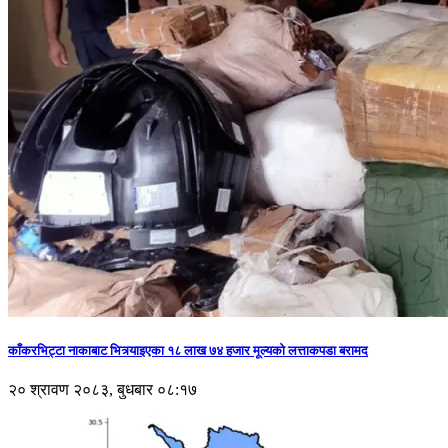
काँकरभिट्टा नाकाबाट भित्र्याइएका १८ लाख ७४ हजार मूल्यकाे लत्ताकपडा बरामद
२० श्रावण २०८३, बुधबार ०८:१७