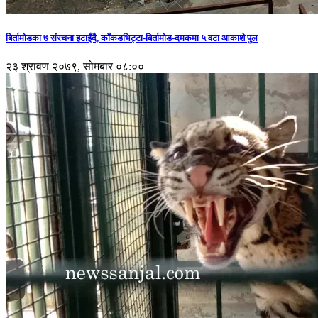
बिर्तामोडका ७ संरचना हटाइँदै, काँकडभिट्टा-बिर्तामोड-दमकमा ५ वटा आकाशे पुल
२३ श्रावण २०७९, सोमबार ०८:००