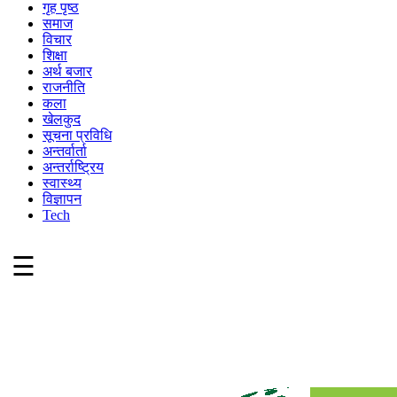
गृह पृष्ठ
समाज
विचार
शिक्षा
अर्थ बजार
राजनीति
कला
खेलकुद
सूचना प्रविधि
अन्तर्वार्ता
अन्तर्राष्ट्रिय
स्वास्थ्य
विज्ञापन
Tech
☰