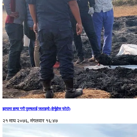
झापामा हत्या गरी पुरुषलाई जलाइयो (हेर्नुहाेस् फाेटाे)
२१ माघ २०७६, मंगलवार १६:४७