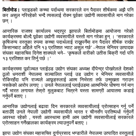
बिर्तामोड।
प्लाइडको कच्चा पर्दाथमा सरकारले वन पैदावर शीर्षकमा अझै पनि
कर असुल गरिरहेको भन्दै त्यसलाई रोक्न पूर्वका उद्योगी व्यवसायीले माग गरेका
छन् ।
आन्तरिक राजश्व कार्यालय भद्रपुर झापाले बिर्तामोडमा आयोजना गरेको
कार्यक्रममा बोल्दै पूर्वका उद्योगी व्यवसायीले यस्तो माग गरेका हुन् । ‘सरकारले
कृषिजन्य वस्तुका रुपमा कच्चा पदार्थलाई राख्नुपर्नेमा वन पैदावर शीर्षक राखेर
किसानबाट अहिले पनि १३ प्रतिशत भ्याट असुल गर्छ’ –नेपाल भेनियर उत्पादक
संघका महासचिव दिनेश शाक्यले भने– ‘कृषकले वारीको उतीस बिक्री गर्दा पनि
१३ प्रतिशत कर तिर्नु पर्छ ।’
कार्यक्रममा पूर्वाञ्चल प्लाईउड उद्योग संघका अध्यक्ष दीपेन्द्र पोखरेलले देशको
ठूलो धनराशी नेपालमा सञ्चालित प्लाई उड उद्योग र भेनियर व्यवसायीले
रोकिरहँदा पनि राज्यले आफूहरुलाई आत्म निर्भरता तर्फ उन्मुखता गराउन
नसकेको आरोप लगाए । उनले नेपाललाई प्लाईउडमा आत्मनिर्भर घोषणा गर्न माग
गर्दै भारत लगायत तेस्रो मुलुकबाट भित्रने यस्ता सामग्री आयातमा कडाई
गर्नुपर्ने बताए ।
आन्तरिक उद्योगलाई बढावा दिन सरकारले व्यवसायीलाई प्रोत्साहन गर्नु पर्ने
बताउँदै उनले नेपाली उद्योगी व्यवसायीले भारत र चीनसँग प्रतिष्पर्धा गर्नुपर्ने
अवस्था रहेको , यस्तो अवस्थामा हामी आम उद्योगी व्यवसायीलाई सरकारले
प्रोत्साहन गर्नेखालका कार्यक्रम ल्याउनुपर्ने बताए ।
झापा उद्योग संघका महासचिव दुर्गाप्रसाद भण्डारीले नेपालमा उत्पादित वस्तुलाई