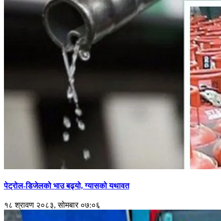
पेट्रोल-डिजेलको भाउ बढ्यो, ग्यासको यथावत
१८ श्रावण २०८३, सोमबार ०७:०६