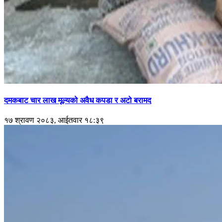
दमकबाट चार लाख मूल्यको अवैध कपडा र अटो बरामद
१७ श्रावण २०८३, आईतवार १८:३९