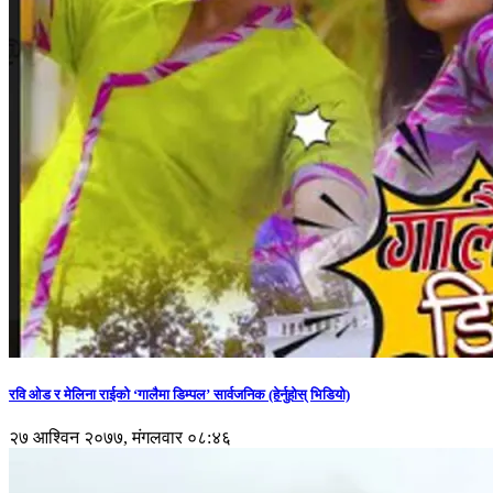
रवि ओड र मेलिना राईको ‘गालैमा डिम्पल’ सार्वजनिक (हेर्नुहोस् भिडियो)
२७ आश्विन २०७७, मंगलवार ०८:४६