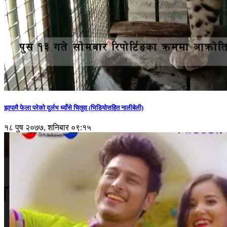
झापामै फेला परेको दुर्लभ ध्वाँसे चितुवा (भिडियोसहित नालीबेली)
१८ पुष २०७७, शनिबार ०९:१५