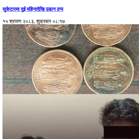
सुकेटारमा दुई महिनादेखि उडान ठप्प
१५ श्रावण २०८३, शुक्रबार ०८:१७