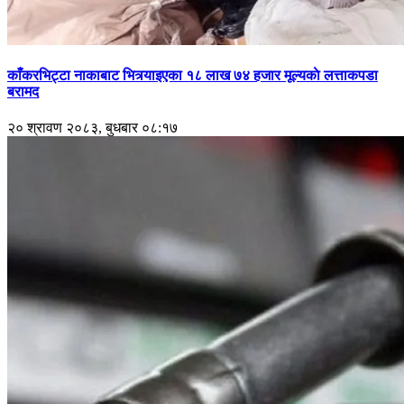
काँकरभिट्टा नाकाबाट भित्र्याइएका १८ लाख ७४ हजार मूल्यकाे लत्ताकपडा
बरामद
२० श्रावण २०८३, बुधबार ०८:१७