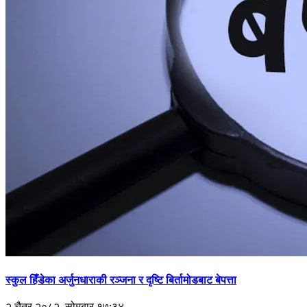
स्कुल हिँडेका अर्जुनधाराकी रञ्जना र दृष्टि बिर्तामोडबाट बेपत्ता
२ चैत्र २०८२, सोमबार १७:३४