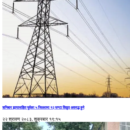
शनिबार झापासहित पूर्वका ५ जिल्लामा १२ घण्टा विद्युत् अवरुद्ध हुने
२२ श्रावण २०८३, शुक्रबार १९:१५