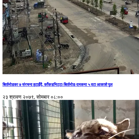
बिर्तामोडका ७ संरचना हटाइँदै, काँकडभिट्टा-बिर्तामोड-दमकमा ५ वटा आकाशे पुल
२३ श्रावण २०७९, सोमबार ०८:००