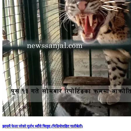
झापामै फेला परेको दुर्लभ ध्वाँसे चितुवा (भिडियोसहित नालीबेली)