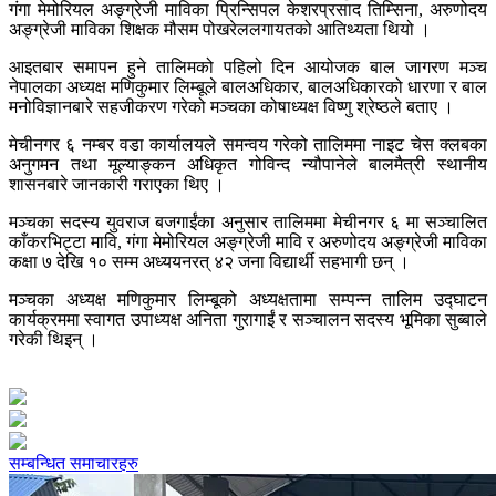
गंगा मेमोरियल अङ्ग्रेजी माविका प्रिन्सिपल केशरप्रसाद तिम्सिना, अरुणोदय
अङ्ग्रेजी माविका शिक्षक मौसम पोखरेललगायतको आतिथ्यता थियो ।
आइतबार समापन हुने तालिमको पहिलो दिन आयोजक बाल जागरण मञ्च
नेपालका अध्यक्ष मणिकुमार लिम्बूले बालअधिकार, बालअधिकारको धारणा र बाल
मनोविज्ञानबारे सहजीकरण गरेको मञ्चका कोषाध्यक्ष विष्णु श्रेष्ठले बताए ।
मेचीनगर ६ नम्बर वडा कार्यालयले समन्वय गरेको तालिममा नाइट चेस क्लबका
अनुगमन तथा मूल्याङ्कन अधिकृत गोविन्द न्यौपानेले बालमैत्री स्थानीय
शासनबारे जानकारी गराएका थिए ।
मञ्चका सदस्य युवराज बजगाईंका अनुसार तालिममा मेचीनगर ६ मा सञ्चालित
काँकरभिट्टा मावि, गंगा मेमोरियल अङ्ग्रेजी मावि र अरुणोदय अङ्ग्रेजी माविका
कक्षा ७ देखि १० सम्म अध्ययनरत् ४२ जना विद्यार्थी सहभागी छन् ।
मञ्चका अध्यक्ष मणिकुमार लिम्बूको अध्यक्षतामा सम्पन्न तालिम उद्घाटन
कार्यक्रममा स्वागत उपाध्यक्ष अनिता गुरागाईं र सञ्चालन सदस्य भूमिका सुब्बाले
गरेकी थिइन् ।
सम्बन्धित समाचारहरु