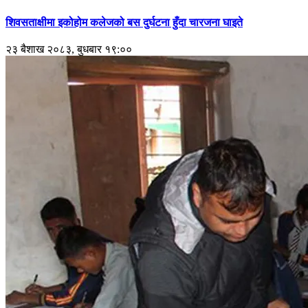
शिवसताक्षीमा इकोहोम कलेजको बस दुर्घटना हुँदा चारजना घाइते
२३ बैशाख २०८३, बुधबार १९:००