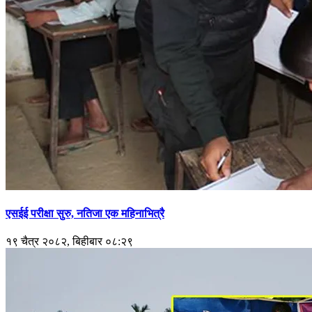
एसईई परीक्षा सुरु, नतिजा एक महिनाभित्रै
१९ चैत्र २०८२, बिहीबार ०८:२९