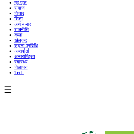
गृह पृष्ठ
समाज
विचार
शिक्षा
अर्थ बजार
राजनीति
कला
खेलकुद
सूचना प्रविधि
अन्तर्वार्ता
अन्तर्राष्ट्रिय
स्वास्थ्य
विज्ञापन
Tech
☰