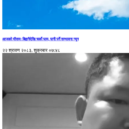
आजको मौसमः बिहानैदेखि चर्को घाम, पानी पर्ने सम्भावना न्यून
२२ श्रावण २०८३, शुक्रबार ०७:४८