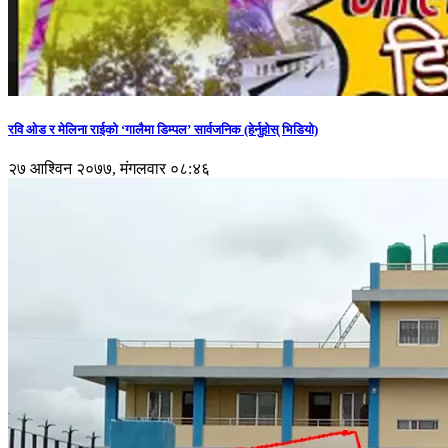
रवि ओड र मेलिना राईको ‘गालैमा डिम्पल’ सार्वजनिक (हेर्नुहोस् भिडियो)
२७ आश्विन २०७७, मंगलवार ०८:४६