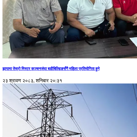
झापामा तेस्रो मिस्टर कञ्चनजंघा बडीबिल्डिङसँगै महिला प्रतियोगिता हुने
२३ श्रावण २०८३, शनिबार २०:३१