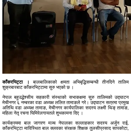
काँकरभिट्टा ।
बालबालिकाको क्षमता अभिबृद्धिसम्बन्धी तीनदिने तालिम
शुक्रबारबाट काँकरभिट्टामा सुरु भएको छ ।
नेपाल बहुउद्धेश्सीय सहकारी संस्थाको सभाकक्षमा सुरु तालिमको उद्घाटन
मेचीनगर ६ नम्बरका वडा अध्यक्ष ललित तामाङले गरे। उद्घाटन सत्रमा प्रमुख
अतिथि वडा अध्यक्ष तामाङ, मेचीनगर कार्यपालिका सदस्य लक्ष्मी थिङ् तामाङ,
महिला नेतृ रचना घिमिरेलगायतले शुभकामना दिए ।
कार्यक्रममा बाल जागरण मञ्च नेपालका सल्लाहकार सदस्य अर्जुन राई,
काँकरभिट्टा माविस्थित बाल क्लवका संरक्षक शिक्षक तुलसीप्रसाद सापकोटा,