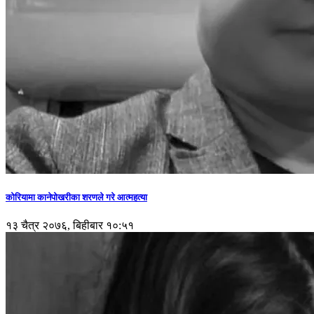
कोरियामा कानेपोखरीका शरणले गरे आत्महत्या
१३ चैत्र २०७६, बिहीबार १०:५१