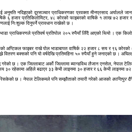
ाई अनुमति नदिइएको दूरसञ्चार प्राधिकरणका प्रवक्ता मीनप्रसाद अर्यालले जा
षिर्क ६ हजार प्रतिकिलोमिटर, ४८ कोरको फाइबरको वाषिर्क १ लाख ७२ हजार
ाई निःशुल्क दिनुपर्ने प्रावधान राखेको छ ।
भाडा प्राधिकरणले प्रतिवर्ष प्रतिपोल २०५ रुपैयाँ लिँदै आएको थियो । एक कि
अप्टिकल फाइबर राखे पोल भाडाबापत वाषिर्क २२ हजार ८ सय र ९६ कोरको अप्टि
 वितरण बक्सको पनि यो वर्षदेखि प्रतिमहिना ५० रुपैयाँ हुने जनाएको छ । अघिल्ला वर
ि गरेको छ । एक जिल्लाबाट अर्को जिल्लामा ब्यान्डविथ लैजान एनसेल, नेपाल टेल
६ सय ३० रहेकामा अहिले बढाएर ३३ केभी लाइनमा ३० हजार र ६६ केभी लाइनमा ७
 गरिसकेको छ । नेपाल टेलिकमले पनि सम्झौताको तयारी गरेको आजको
कान्तिपुर द