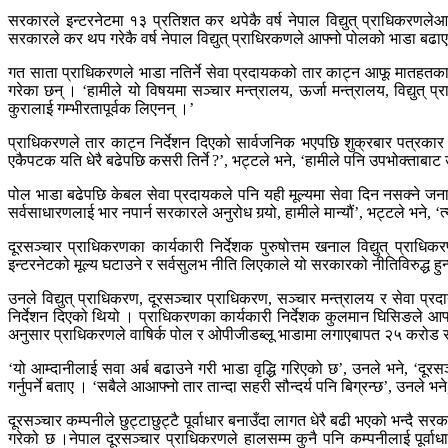
सरकारले इन्टरनेटमा १३ प्रतिशत कर थपेकै वर्ष नेपाल विद्युत् प्राधिकरणल
सरकारले कर थप गरेकै वर्ष नेपाल विद्युत् प्राधिरकणले आफ्नो पोलको भाडा बढा
गत साता प्राधिकरणले भाडा नतिर्ने सेवा प्रदायकको तार काट्न आफू मातहतक
गरेका छन् । ‘हामीले यो विषयमा सञ्चार मन्त्रालय, ऊर्जा मन्त्रालय, विद्यु
कुरालाई गम्भीरतापूर्वक लिएनन् ।’
प्राधिकरणले तार काट्न निर्देशन दिएको सार्वजनिक भएपछि शुक्रबार पत्रकार स
एकैपटक यति धेरै बढेपछि कसरी तिर्ने ?’, भट्टले भने, ‘हामीले पनि उपभोक्ताबाट
पोल भाडा बढेपछि केबल सेवा प्रदायकले पनि यही मूल्यमा सेवा दिन नसक्ने 
सर्वसाधारणलाई भार नपार्न सरकारले अनुरोध गर्‍यो, हामीले मान्यौं’, भट्टले भने
दूरसञ्चार प्राधिकरणका कार्यकारी निर्देशक पुरुषोत्तम खनाल विद्युत् प्र
इन्टरनेटको मूल्य घटाउने र सर्वसुलभ नीति लिएकाले यो सरकारको नीतिविरुद्ध हुन
उनले विद्युत् प्राधिकरण, दूरसञ्चार प्राधिकरण, सञ्चार मन्त्रालय र सेवा प्
निर्देशन दिएको थियो । प्राधिकरणका कार्यकारी निर्देशक कुलमान घिसिङले आफ्न
अनुसार प्राधिकरणले वाषिर्क पोल र ओपीजीडब्लू भाडामा लगाएबापत २५ करोड रु
‘यो आम्दानीलाई सवा अर्ब बढाउने गरी भाडा वृद्धि गरिएको छ’, उनले भने, ‘दूरसञ्चा
गर्नुपर्ने बताए । ‘सबैले आआफ्नो तार तान्दा सहरी सौन्दर्य पनि बिग्रन्छ’, उनले भने
दूरसञ्चार कम्पनीले छुट्टाछुट्टै पूर्वाधार बनाउँदा लागत धेरै बढी भएको भन्दै 
गरेको छ ।नेपाल दूरसञ्चार प्राधिकरणले हालसम्म कुनै पनि कम्पनीलाई पूर्वाध