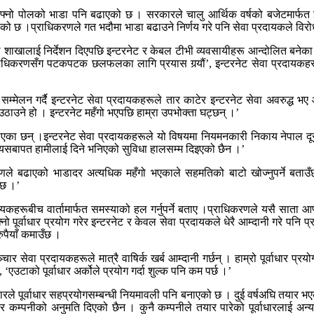
ेआफ्नो पोलको भाडा पनि बढाएको छ । सरकारले चालु आर्थिक वर्षको बजेटमार्फत इ
एको छ ।प्राधिकरणले गत भदौमा भाडा बढाउने निर्णय गरे पनि सेवा प्रदायकले विरो
ा शाखालाई निर्देशन दिएपछि इन्टरनेट र केबल टीभी व्यवसायीहरू आन्दोलित बने
त् प्राधिकरणसँग पटकपटक छलफलका लागि प्रयास गर्‍यौं’, इन्टरनेट सेवा प्रदायकह
म्मेलन गर्दै इन्टरनेट सेवा प्रदायकहरूले तार काटेर इन्टरनेट सेवा अवरुद्ध भ
 उठाउने हो । इन्टरनेट महँगो भएपछि हाम्रा उपभोक्ता घट्छन् ।’
जनाएका छन् ।इन्टरनेट सेवा प्रदायकहरूले यो विषयमा नियमनकारी निकाय नेपाल 
, ‘त्यसबापत हामीलाई दिने भनिएको सुविधा हालसम्म दिइएको छैन ।’
ाधिकरणले बढाएको भाडादर अत्यधिक महँगो भएकाले सहमतिको बाटो खोज्नुपर्ने बता
्छ ।’
रदायकहरूबीच वार्तामार्फत समस्याको हल गर्नुपर्ने बताए ।प्राधिकरणले यसै साता
ो पूर्वाधार प्रयोग गरेर इन्टरनेट र केवल सेवा प्रदायकले धेरै आम्दानी गरे पन
पैयाँ कमाउँछ ।
र सेवा प्रदायकहरूले मात्रै वाषिर्क खर्ब आम्दानी गर्छन् । हाम्रो पूर्वाधार प्रय
, ‘एउटाको पूर्वाधार अर्कोले प्रयोग गर्दा शुल्क पनि कम पर्छ ।’
सरकारले पूर्वाधार सहप्रयोगसम्बन्धी नियमावली पनि बनाएको छ । दुई वर्षअघि तयार भए
ार कम्पनीको अनुमति दिएको छैन । कुनै कम्पनीले तयार पारेको पूर्वाधारलाई अन्य