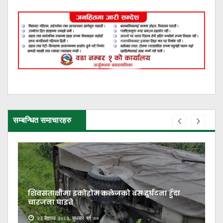
सम्बन्धित समाचारहरु
शिवसताक्षीमा इकोहोम कलेजको बस दुर्घटना हुँदा
चारजना घाइते
२३ बैशाख २०८३, बुधबार १९:००