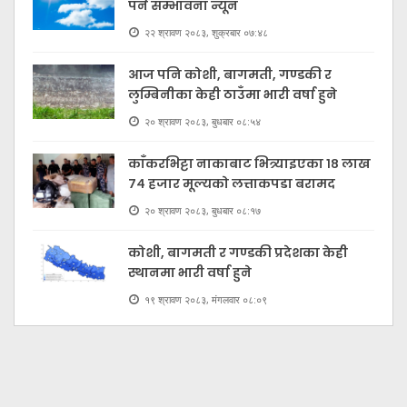
पर्ने सम्भावना न्यून
२२ श्रावण २०८३, शुक्रबार ०७:४८
आज पनि कोशी, बागमती, गण्डकी र
लुम्बिनीका केही ठाउँमा भारी वर्षा हुने
२० श्रावण २०८३, बुधबार ०८:५४
काँकरभिट्टा नाकाबाट भित्र्याइएका १८ लाख
७४ हजार मूल्यकाे लत्ताकपडा बरामद
२० श्रावण २०८३, बुधबार ०८:१७
कोशी, बागमती र गण्डकी प्रदेशका केही
स्थानमा भारी वर्षा हुने
१९ श्रावण २०८३, मंगलवार ०८:०९