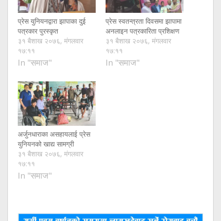
प्रेस युनियनद्वारा झापाका दुई
प्रेस स्वतन्त्रता दिवसमा झापामा
पत्रकार पुरस्कृत
अनलाइन पत्रकारिता प्रशिक्षण
३१ बैशाख २०७६, मंगलवार
३१ बैशाख २०७६, मंगलवार
१७:११
१७:११
In "समाज"
In "समाज"
अर्जुनधाराका असहायलाई प्रेस
युनियनको खाद्य सामग्री
३१ बैशाख २०७६, मंगलवार
१७:११
In "समाज"