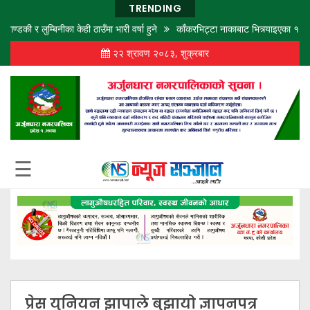
TRENDING
लुम्बिनीका केही ठाउँमा भारी वर्षा हुने
काँकरभिट्टा नाकाबाट भित्र्याइएका १८ लाख ७४
२२ श्रावण २०८३, शुक्रबार
गृह
पृष्ठ
समाज
विचार
शिक्षा
☰
अर्थ
बजार
राजनीति
कला
खेलकुद
प्रेस युनियन झापाले बुझायो ज्ञापनपत्र