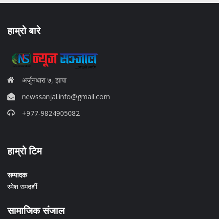
हाम्रो बारे
अर्जुनधारा ७, झापा
newssanjal.info@gmail.com
+977-9824905082
situs panen77
हाम्रो टिम
b88 slot
s77 resmi
daftar slot88
सम्पादक
judi slot online pulsa
रमेश समदर्शी
slot online gacor
info rtp slot gacor
सामाजिक संजाल