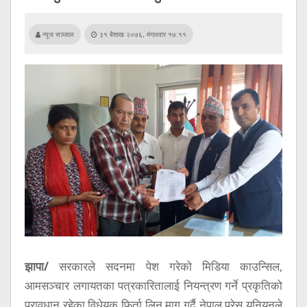
सूचना
प्रविधि
न्यूज सञ्जाल
३१ बैशाख २०७६, मंगलवार १७:११
अन्तर्वार्ता
अन्तर्राष्ट्रिय
स्वास्थ्य
विज्ञापन
Tech
झापा/
सरकारले सदनमा पेश गरेको मिडिया काउन्सिल,
आमसञ्चार लगायतका पत्रकारितालाई नियन्त्रण गर्ने प्रकृतिको
प्रावधान रहेका विधेयक फिर्ता लिन माग गर्दै नेपाल प्रेस युनियनले