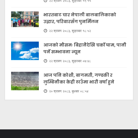
२२ श्रावण २०८३, शुक्रबार १९:१५
भारतबाट चार नेपाली बालबालिकाको
उद्धार, परिवारसँग पुनर्मिलन
२२ श्रावण २०८३, शुक्रबार १८:५२
आजको मौसमः बिहानैदेखि चर्को घाम, पानी
पर्ने सम्भावना न्यून
२२ श्रावण २०८३, शुक्रबार ०७:४८
आज पनि कोशी, बागमती, गण्डकी र
लुम्बिनीका केही ठाउँमा भारी वर्षा हुने
२० श्रावण २०८३, बुधबार ०८:५४