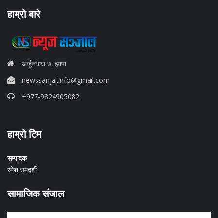
हाम्रो बारे
अर्जुनधारा ७, झापा
newssanjal.info@gmail.com
+977-9824905082
situs panen77
हाम्रो टिम
b88 slot
s77 resmi
daftar slot88
सम्पादक
judi slot online pulsa
रमेश समदर्शी
slot online gacor
info rtp slot gacor
सामाजिक संजाल
keluaran togel hari ini
daftar panengg