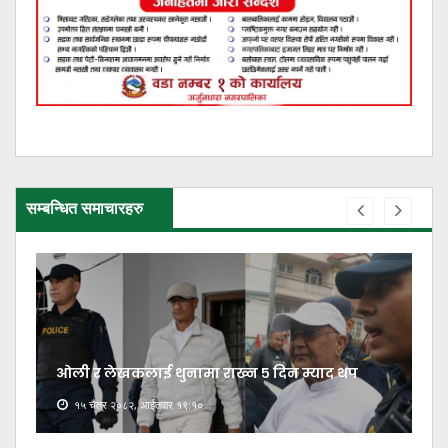
सम्बन्धित समाचारहरु
ओली र लेखकलाई थुनामा राख्न ५ दिन म्याद थप
१५ चैत्र २०८२, आईतवार १९:१०