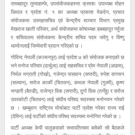
रामबहादुर तुम्वाहाम्फे, उपसंयोजकहरुमा क्रमशः उपाध्यक्ष मोहन
धिमाल र प्रदेश नं. १ का अध्यक्ष प्रकाश येङदेन, प्रचार
संयोजकमा उपमहासचिव एवं केन्द्रीय सञ्चार विभाग प्रमुख
मेखराज खाती परियार, अर्थ संयोजकमा कोषाध्यक्ष डबबहादुर गर्वुजा
र सचिवालय संयोजकमा केन्द्रीय सचिव पदम जवेगु र विष्णु
थाम्देनलार्ई जिम्मेवारी प्रदान गरिएको छ ।
गोविन्द नेपाली (कञ्चनपुर) लाई प्रदेश ७ को संयोजक बनाएको छ
भने मनोज परियार (दार्चुला) लाई सहसचिव र प्रेम नेपाली (अछाम),
निर्मल मग्राती (गोर्खा), गजेन्द्र पासवान (सप्तरी), रुपेश वागचन
(सल्यान), सरोज कार्की (चितवन), कमला नेपाली (गुल्मी), कृष्ण
भण्डारी (बैतडी), राजेन्द्र विक (सप्तरी), दुर्गा विक (तनँहु) र सरोज
उपरकोटी (चितवन) लाई संघीय परिषद सदस्यमा मनोनयन गरेको
छ । खम्बुवान राष्ट्रिय मोर्चाबाट पार्टी प्रवेश गरेका राज्य राई
(देमिन) लाई पार्टीको संघीय परिषद सदस्यमा मनोनित गरेको छ ।
पार्टी अध्यक्ष केपी पालुङवाको सभापतित्वमा बसेको सो बैठकले