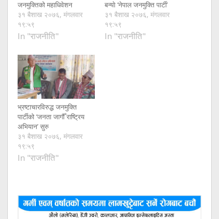
जनमुक्तिको महाधिवेशन
बन्याे ‘नेपाल जनमुक्ति पार्टी’
३१ बैशाख २०७६, मंगलवार
३१ बैशाख २०७६, मंगलवार
१९:५९
१९:५९
In "राजनीति"
In "राजनीति"
भ्रष्टाचारविरुद्ध जनमुक्ति
पार्टीको ‘जनता जागौँ राष्ट्रिय
अभियान’ सुरु
३१ बैशाख २०७६, मंगलवार
१९:५९
In "राजनीति"