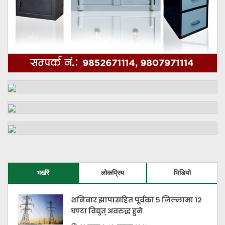
भर्खरै
लोकप्रिय
भिडियो
शनिबार झापासहित पूर्वका ५ जिल्लामा १२
घण्टा विद्युत् अवरुद्ध हुने