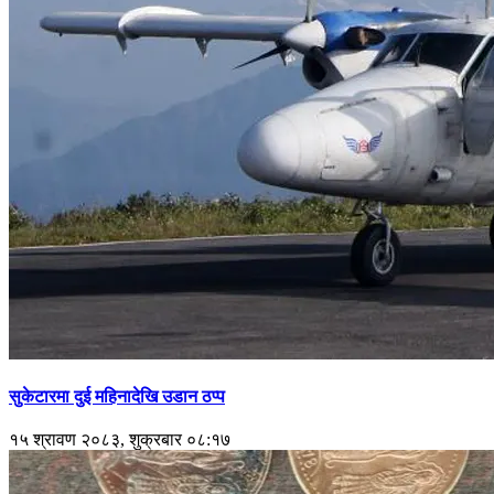
सुकेटारमा दुई महिनादेखि उडान ठप्प
१५ श्रावण २०८३, शुक्रबार ०८:१७