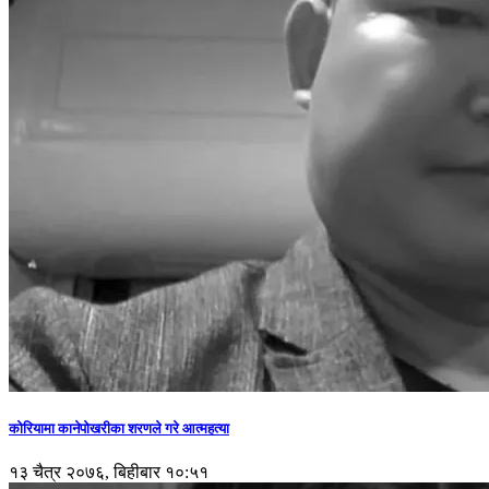
कोरियामा कानेपोखरीका शरणले गरे आत्महत्या
१३ चैत्र २०७६, बिहीबार १०:५१