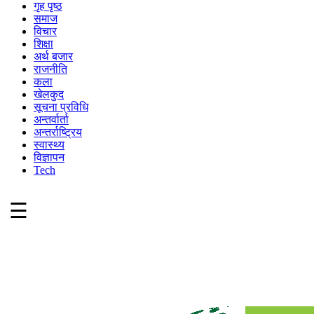
गृह पृष्ठ
समाज
विचार
शिक्षा
अर्थ बजार
राजनीति
कला
खेलकुद
सूचना प्रविधि
अन्तर्वार्ता
अन्तर्राष्ट्रिय
स्वास्थ्य
विज्ञापन
Tech
☰