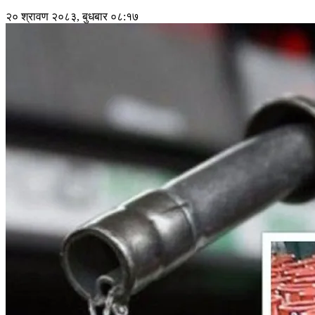
२० श्रावण २०८३, बुधबार ०८:१७