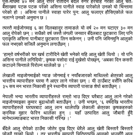
पुस-माघमा ४० मन आलु रोपेर रातदिन बँदेल रुँगेर हेरचाह गरेको आलु चैत-
बैशाखमा पटक पटक परेको असिना पानीले स्वाह पारेकोले उनको यो चिन्तामा
परेको हो । असिना पानीले स्वाहा पारेर पुन: आलु फलाएर हौसिएकोले फल
नलाग्ने उनको अनुमान छ ।
त्यस्तै माईजोगमाइ ६ का दिलबहादुर तामाङले यो वर्ष २० मन घटाएर ३० मन
आलु रोपेको छन् । सधैंको वर्ष जस्तै जंगली जनवार बँदेलबाट छुटकारा लिए पनि
प्राकृति असिना पानीबाट छुटकारा लिन सकेनन् । उनी पनि जमिनमुनि आलुको
फल नभएको सजिलै अनुमान लगाउँछन् ।
‘हाम्रो वर्षभरीको घर खर्च टारीदिने खेती भनेको यहि आलु खेती थियो । यो पनि
असिना पानीले लगिदियो’, कृषक यसोदा राई दुखेसो पोख्छ्न्, ‘अबका दिन कसरी
कटाउने चिन्ताले पिरोल्न थालेको छ ।’
लेखाली माइजोगमाईको प्याङ जोगमाई र नयाँबजारको माथिल्लो क्षेत्रको आलु
भारतीय व्यापारीहरु घरमा नै आएर लाने गरेका छन् । यी ठाउँबाट वर्सेनि करिब
३५ सय मन भारत निकासी हुने स्थानीय व्यापारी पासाङ शेर्पा बताउँछ्न् ।
नेपाली भन्दा भारतीय व्यापारीहरुले राम्रो भाउ दिएर घरैबाट आलु लाने गरेको
माइजोगमाइका कुमार बुढाथोकी बताउँछ्न् । उनी भन्छन्, ‘६ वर्षदेखि भारतीय
व्यापारीहरुले घरघरबाट आलु लान थालेपछि लेकाली क्षेत्रका कृषकहरुको
क्रमिक मुहार फेरिन थालेका हुन् । यहाँ उत्पादित आलु जौबारी हुँदै
मानेभञ्ज्याङबाट भारत निकासी गरिन्छ ।’
बँदेले आलु रोपेको ठाउँमा जोतेर दुख दिएर धेरैले आलु खेती बिस्तारै बिस्तारै
छोड्दै गएको थियो । तर भारतीय व्यापारी भित्रिएपछि आलुको भाउसँगै आलु