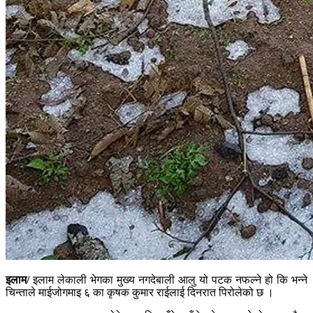
इलाम/
इलाम लेकाली भेगका मुख्य नगदेबाली आलु यो पटक नफल्ने हो कि भन्ने
चिन्ताले माईजोगमाइ ६ का कृषक कुमार राईलाई दिनरात पिरोलेको छ ।