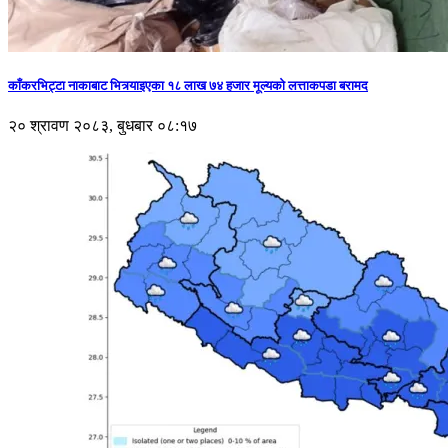
काँकरभिट्टा नाकाबाट भित्र्याइएका १८ लाख ७४ हजार मूल्यकाे लत्ताकपडा बरामद
२० श्रावण २०८३, बुधबार ०८:१७