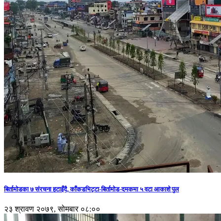
बिर्तामोडका ७ संरचना हटाइँदै, काँकडभिट्टा-बिर्तामोड-दमकमा ५ वटा आकाशे पुल
२३ श्रावण २०७९, सोमबार ०८:००