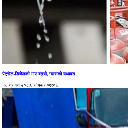
पेट्रोल-डिजेलको भाउ बढ्यो, ग्यासको यथावत
१८ श्रावण २०८३, सोमबार ०७:०६