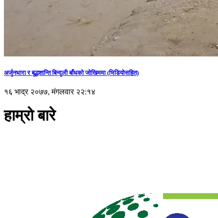
अर्जुनधारा र बुद्धशान्ति बिन्दुली बाँधको जोखिममा (भिडियाेसहित)
१६ भाद्र २०७७, मंगलवार २२:१४
हाम्रो बारे