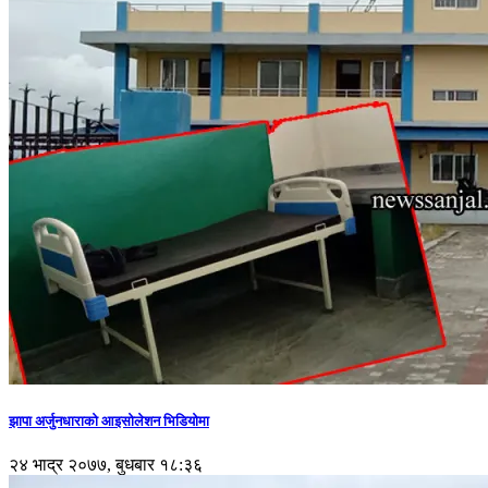
झापा अर्जुनधाराको आइसोलेशन भिडियोमा
२४ भाद्र २०७७, बुधबार १८:३६