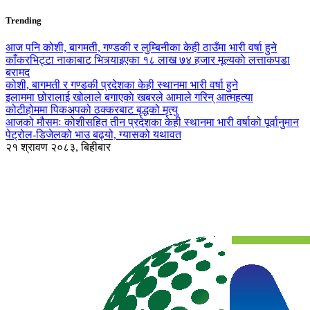
Trending
आज पनि कोशी, बागमती, गण्डकी र लुम्बिनीका केही ठाउँमा भारी वर्षा हुने
काँकरभिट्टा नाकाबाट भित्र्याइएका १८ लाख ७४ हजार मूल्यकाे लत्ताकपडा
बरामद
कोशी, बागमती र गण्डकी प्रदेशका केही स्थानमा भारी वर्षा हुने
इलाममा छोरालाई खोलाले बगाएकाे खबरले आमाले गरिन् आत्महत्या
कोटीहोममा पिकअपको ठक्करबाट बृद्धको मृत्यु
आजको मौसमः कोशीसहित तीन प्रदेशका केही स्थानमा भारी वर्षाको पूर्वानुमान
पेट्रोल-डिजेलको भाउ बढ्यो, ग्यासको यथावत
२१ श्रावण २०८३, बिहीबार