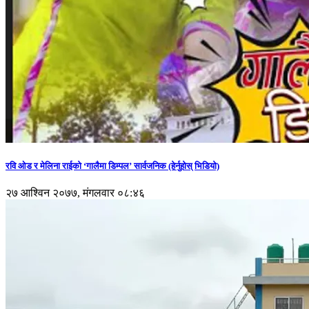
रवि ओड र मेलिना राईको ‘गालैमा डिम्पल’ सार्वजनिक (हेर्नुहोस् भिडियो)
२७ आश्विन २०७७, मंगलवार ०८:४६