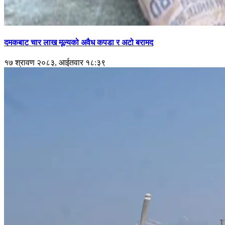
दमकबाट चार लाख मूल्यको अवैध कपडा र अटो बरामद
१७ श्रावण २०८३, आईतवार १८:३९