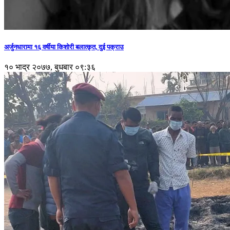
अर्जुनधारामा १६ वर्षीया किशोरी बलात्कृत, दुई पक्राउ
१० भाद्र २०७७, बुधबार ०९:३६