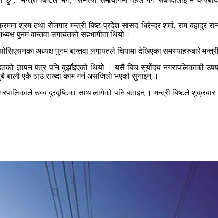
छु’, मन्त्री बिष्टले भने, ‘समस्या समाधानमा पहल गर्ने सबैपक्षलाइ म धन्यब
यक्रममा श्रम तथा रोजगार मन्त्री बिष्ट प्रदेश सांसद धिरेन्द्र शर्मा, राम बहाद
ध्यक्ष पुनम वान्तवा लगायतको सहभागीता थियो ।
एसनका अध्यक्ष पुनम बान्तवा लगायतले चियामा देखिएका समस्याहरुबारे मन्त्र
हितको ज्ञापन पत्र पनि बुझाँइएको थियो । यसै बिच सूर्योदय नगरापलिकाकी उपप
ुबै बाली एकै ठाउ राख्दा काम गर्न असजिलो भएको सुनाइन् ।
रपालिकाले उच्च दुरदृष्टिका साथ लागेको पनि बताइन् । मन्त्री बिष्टले शुक्रबा