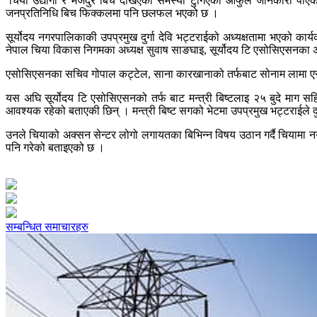
‘चिया उद्योगी र मजदुर बिच देखिएका समस्या टुंगिएको आफुले जानकारी पाएको 
जनप्रतिनिधि बिच फिक्कलमा पनि छलफल भएको छ ।
सूर्योदय नगरपालिकाकी उपप्रमुख दुर्गा देवि भट्टराईको अध्यक्षतामा भएको कार्
नेपाल चिया विकास निगमका अध्यक्ष सुवाष साङघाइ, सूर्योदय टि एसोसिएसनका अ
एसोसिएसनका सचिव गोपाल कट्टेल, साना कारखानाको तर्फबाट सोनाम लामा एसोसि
यस अघि सूर्योदय टि एसोसिएसनको तर्फ बाट मन्त्री बिष्टलाइ २५ बुदे माग स
आवश्यक रहेको बताएकी छिन् । मन्त्री बिष्ट सगको भेटमा उपप्रमुख भट्टराईले द
उनले चियाको अक्सन सेन्टर लोगो लगायतका बिभिन्न विषय उठान गर्दै चियामा नग
पनि गरेको बताइएको छ ।
सम्बन्धित समाचारहरु