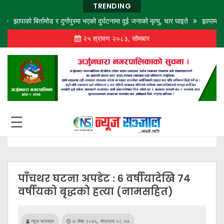
TRENDING
झापाको बिर्तामोड र दुर्गापुरमा भएको दुर्घटनामा दुई जनाको मृत्यु, चार घाइते
झापामा तेस्रो 
२५ श्रावण २०८३, सोमबार
गृह
पृष्ठ
समाज
विचार
शिक्षा
☰
अर्थ
बजार
राजनीति
पाँचथर घटना अपडेट : ६ वर्षीयादेखि ७४
कला
वर्षीयको बृद्धको हत्या (नामसहित)
खेलकुद
न्यूज सञ्जाल
७ जेष्ठ २०७६, मंगलवार ०८:५७