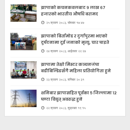
झापाको कचनकवलबाट ९ लाख ६७
हजारको भारतीय औषधि बरामद
२५ श्रावण २०८३, सोमबार १७:४७
झापाको बिर्तामोड र दुर्गापुरमा भएको
दुर्घटनामा दुई जनाको मृत्यु, चार घाइते
२४ श्रावण २०८३, आईतवार २२:२७
झापामा तेस्रो मिस्टर कञ्चनजंघा
बडीबिल्डिङसँगै महिला प्रतियोगिता हुने
२३ श्रावण २०८३, शनिबार २०:३१
शनिबार झापासहित पूर्वका ५ जिल्लामा १२
घण्टा विद्युत् अवरुद्ध हुने
२२ श्रावण २०८३, शुक्रबार १९:१५