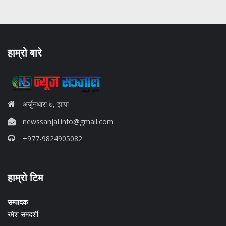
हाम्रो बारे
अर्जुनधारा ७, झापा
newssanjal.info@gmail.com
+977-9824905082
situs panen77
हाम्रो टिम
b88 slot
s77 resmi
daftar slot88
सम्पादक
judi slot online pulsa
रमेश समदर्शी
slot online gacor