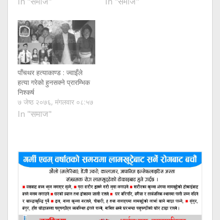
In "समाज"
In "समाज"
पाँचथर हत्याकाण्ड : ज्वाइँले
हत्या गरेको हुनसक्ने प्रारम्भिक
निश्कर्ष
७ जेष्ठ २०७६, मंगलवार ०८:५७
In "समाज"