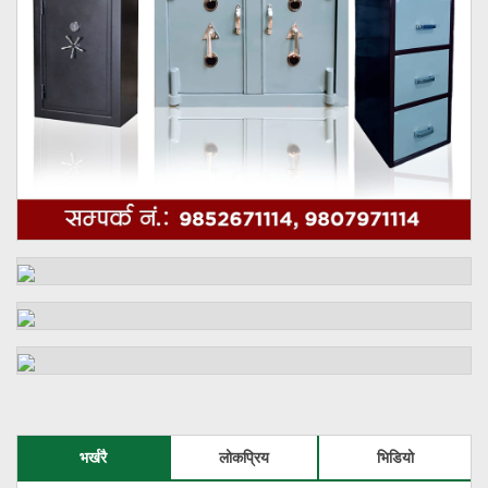
भर्खरै
लोकप्रिय
भिडियो