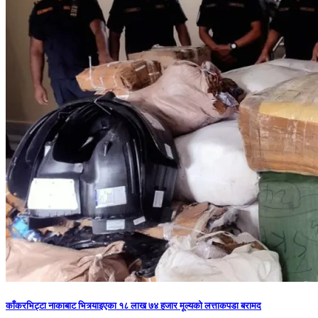
काँकरभिट्टा नाकाबाट भित्र्याइएका १८ लाख ७४ हजार मूल्यकाे लत्ताकपडा बरामद