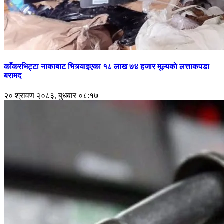
काँकरभिट्टा नाकाबाट भित्र्याइएका १८ लाख ७४ हजार मूल्यकाे लत्ताकपडा
बरामद
२० श्रावण २०८३, बुधबार ०८:१७