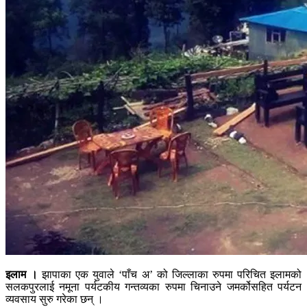
इलाम ।
झापाका एक युवाले ‘पाँच अ’ को जिल्लाका रुपमा परिचित इलामको
सलकपुरलाई नमूना पर्यटकीय गन्तव्यका रुपमा चिनाउने जमर्कोसहित पर्यटन
व्यवसाय सुरु गरेका छन् ।