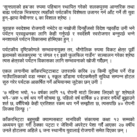
‘सुन्तलाको हब’का रुपमा पहिचान स्थापित गरेको सलकपुरमा आन्तरिक तथा
बाह्य पर्यटक भित्र्याएर त्यहाँको पर्यटकीय विशेषता उजागर गर्न आँट गर्ने ती युवा
हुन्–झापा मेचीनगर ६ का विशाल श्रेष्ठ ।
युवाहरु स्वदेशमा रोजगारी नभेटेर वा नखोजी दिनहुँजसो विदेश गइरहँदा उनी भने
पर्यटन प्रवद्र्धनका लागि केही गर्नुपर्छ र स्वदेशमै स्वरोजगार बन्नुपर्छ भन्ने
मनशायले पर्यटन विकासमा होमिएका हुन् ।
पर्यटकीय दृष्टिकोणले सम्भावनायुक्त तर, भौगोलिक रुपमा विकट क्षेत्र पूर्वी
इलामको सलकपुरमा ‘द जंगल ९९ इको फुलफिल गार्डेन’ सञ्चालन गरेका श्रेष्ठ
त्यस क्षेत्रको पर्यटन विकासका लागि सम्भावनाको खोजी गर्दैछन् ।
एकल लगानीमा काँकरभिट्टाबाट उत्तरतर्फ करिब २४ किमी दूरीमा पर्ने रोङ
गाउँपालिकाको वडा नम्बर ६ स्कूल डाँडामा पर्यटकमैत्री सुविधा सम्पन्न होटल
सुरु गरेर पर्यटक आकर्षित गर्ने अभियानमा जुटेका छन् उनी ।
‘७ महिना भयो, १० वर्षका लागि १६ रोपनी माटो लिजमा लिएको छु’ श्रेष्ठले
भने–‘अरु ५ वर्ष थप गर्ने सोचमा छु, पहिलो वर्ष वार्षिक ४२ हजार रुपैयाँ बु्झाउने
शर्त छ, वर्षैपिच्छे केही प्रतिशत रकम थप गर्ने सम्झौता छ, त्यसपछि ४० रोपनी
लिजमा लिन्छु ।’
काँकरभिट्टा बहुमुखी क्याम्पसबाट मानविकी संकायमा कक्षा १२ सम्मको
अध्ययन पूरा गरी ठेक्का पट्टा र जेसिभी अपरेटर पेशा गर्दै आएका २७ वर्षीय
उनले होटलमा अहिले ६ जना स्थानीय युवालाई रोजगारी समेत दिएका छन् ।