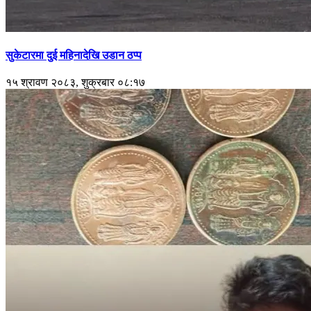
सुकेटारमा दुई महिनादेखि उडान ठप्प
१५ श्रावण २०८३, शुक्रबार ०८:१७