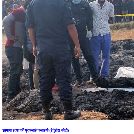
झापामा हत्या गरी पुरुषलाई जलाइयो (हेर्नुहाेस् फाेटाे)