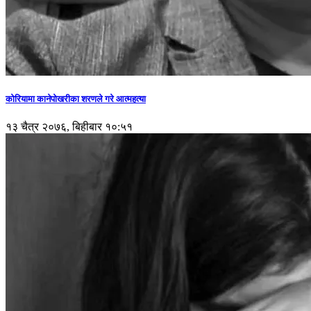
कोरियामा कानेपोखरीका शरणले गरे आत्महत्या
१३ चैत्र २०७६, बिहीबार १०:५१