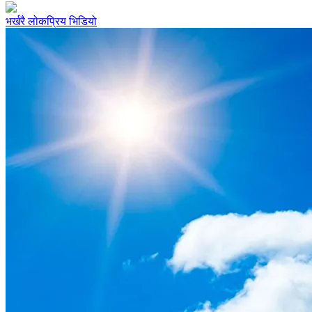
भर्खरै
लोकप्रिय
भिडियो