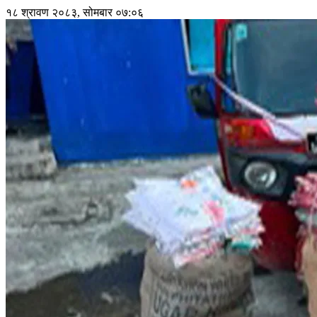
१८ श्रावण २०८३, सोमबार ०७:०६