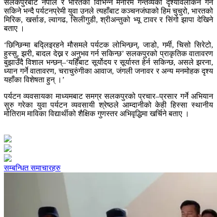
सलकपुरबाट नेपाल र भारतका विभिन्न मनोरम गन्तव्यको दृश्यावलोकन गर्न
सकिने भन्दै पर्यटनप्रेमी युवा उनले त्यहाँबाट कञ्चनजंघाको हिम चुचुरो, भारतको
मिरिक, खर्साङ, ल्वागढ, सिलीगुडी, श्रीअन्तुको भ्यू टावर र सिंगो झापा देखिने
बताए ।
‘छिन्छिन्मा बद्लिइरहने मौसमले पर्यटक लोभिन्छन्, जाडो, गर्मी, चिसो सिरेटो,
हुस्सु, झरी, बादल देख्न र अनुभव गर्न सकिन्छ’ सलकपुरको प्राकृतिक वातावरण
बुझाउँदै विशाल भन्छन्–‘यहिँबाट सूर्योदय र सूर्यास्त हेर्न सकिन्छ, असले झरना,
ध्यान गर्ने वातावरण, चराचुरुंगीका आवाज, जंगली जनावर र अन्य मनमोहक दृश्य
यहाँका विशेषता हुन् ।’
पर्यटन व्यवसायका माध्यमबाट समग्र सलकपुरको प्रचार–प्रसार गर्ने अभियान
सुरु गरेका युवा पर्यटन व्यवसायी श्रेष्ठले आम्दानीको केही हिस्सा स्थानीय
मोतिराम माविका विद्यार्थीको शैक्षिक गुणस्तर अभिवृद्धिमा खर्चिने बताए ।
सम्बन्धित समाचारहरु