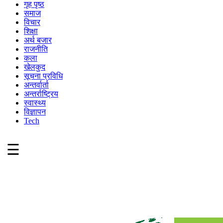
गृह पृष्ठ
समाज
विचार
शिक्षा
अर्थ बजार
राजनीति
कला
खेलकुद
सूचना प्रविधि
अन्तर्वार्ता
अन्तर्राष्ट्रिय
स्वास्थ्य
विज्ञापन
Tech
☰