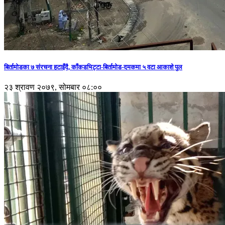
बिर्तामोडका ७ संरचना हटाइँदै, काँकडभिट्टा-बिर्तामोड-दमकमा ५ वटा आकाशे पुल
२३ श्रावण २०७९, सोमबार ०८:००