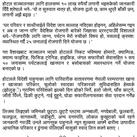
होटल सञ्चालनका लागि हालसम्म १० लाख रुपैयाँ लगानी भइसकेको जानकारी
दिँदै श्रेष्ठले भने–‘यो त सुरुवात मात्र हो, योजना ठूलो छ, काम थुप्रै बाँकी छन्,
लगानी अझै बढ्छ ।’
‘घर परिवार र साथीभाईले विदेश जान सल्लाह नदिएका होइनन्, अहिलेसम्म गइन
र अब त जान्न पनि’ वैदेशिक रोजगारी बारेको जिज्ञासा प्र्रस्ट्याउँदै विशालले
थपे–‘रोजगारीकै लागि जान्न, पर्यटन मेरो रुचीको विषय हो, यसलाई क्रमशः
व्यवस्थित गर्दै २५ जनालाई रोजगारी दिने योजना छ ।’
गत वैशाखबाट सञ्चालन भएको होटलले निकट भविष्यमा होमस्टे, क्याम्पिङ,
क्याम्प फाइरिङ, फिसिङ ट्रेनिङ, हाइकिङ, जंगल सफारीको सेवासहित १ सय
५० जनासम्म पर्यटकलाई खानपान र बसोबासको व्यवस्थापन गर्ने योजना
बनाएको छ ।
होटलले विदेशी पाहुनाका लागि पारिवारीक वातावरणमा नेपाली परम्परागत खाना
र खाजाका परिकार, चुलोको स्वादका परिकारको सुविधासहित हेमवर्क
(झोलुङ्े) ग्रामिण परिवेशको झल्को दिन डोको भिर्ने, हलो जोत्ने, घाँस काट्ने,
जाँतो पिँध्ने, ढिकी कुट्ने, गाई दुहुने, घोडा सफारीलगायतका सेवा प्रदान गर्नेछ
।
लिजमा लिइएको जमिनको छुट्टा–छुट्टै प्लटमा अन्नबाली, नगदेबाली, फूलबारी,
फलफूल, सागसब्जी, जडीबुटी, अन्य वनस्पति, लोकल कुखुराको फर्म रहने
जानकारी गराउँदै उनले आगन्तुक पाहुनाले न्यून शुल्कमा आफ्नै बारीमा उत्पादीत
अग्र्यानिक परिकार र ढुंगामा पोलिएको मासुको स्वाद लिन सक्ने बताए ।