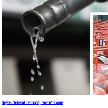
पेट्रोल-डिजेलको भाउ बढ्यो, ग्यासको यथावत