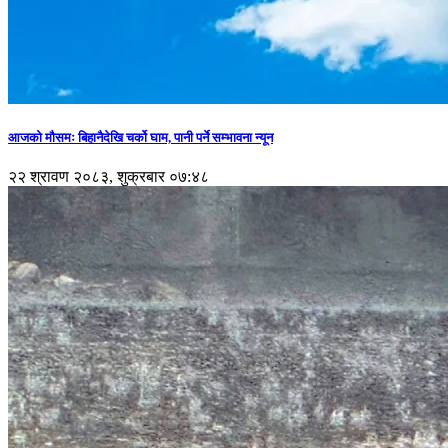
आजको मौसमः बिहानैदेखि चर्को घाम, पानी पर्ने सम्भावना न्यून
२२ श्रावण २०८३, शुक्रबार ०७:४८