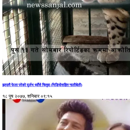
झापामै फेला परेको दुर्लभ ध्वाँसे चितुवा (भिडियोसहित नालीबेली)
१८ पुष २०७७, शनिबार ०९:१५