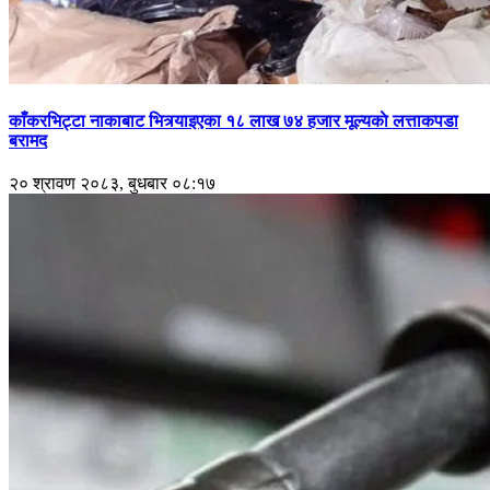
काँकरभिट्टा नाकाबाट भित्र्याइएका १८ लाख ७४ हजार मूल्यकाे लत्ताकपडा
बरामद
२० श्रावण २०८३, बुधबार ०८:१७