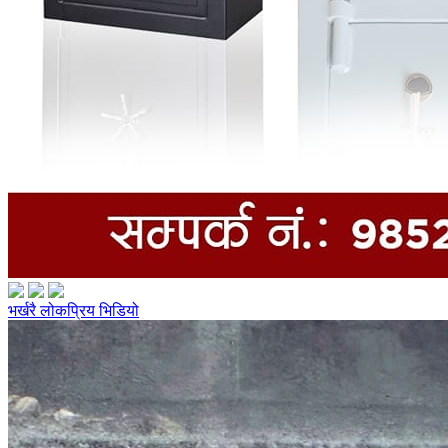
भर्खरै
लोकप्रिय
भिडियो