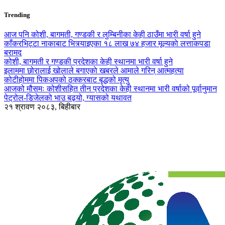
Trending
आज पनि कोशी, बागमती, गण्डकी र लुम्बिनीका केही ठाउँमा भारी वर्षा हुने
काँकरभिट्टा नाकाबाट भित्र्याइएका १८ लाख ७४ हजार मूल्यकाे लत्ताकपडा
बरामद
कोशी, बागमती र गण्डकी प्रदेशका केही स्थानमा भारी वर्षा हुने
इलाममा छोरालाई खोलाले बगाएकाे खबरले आमाले गरिन् आत्महत्या
कोटीहोममा पिकअपको ठक्करबाट बृद्धको मृत्यु
आजको मौसमः कोशीसहित तीन प्रदेशका केही स्थानमा भारी वर्षाको पूर्वानुमान
पेट्रोल-डिजेलको भाउ बढ्यो, ग्यासको यथावत
२१ श्रावण २०८३, बिहीबार