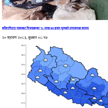
काँकरभिट्टा नाकाबाट भित्र्याइएका १८ लाख ७४ हजार मूल्यकाे लत्ताकपडा बरामद
२० श्रावण २०८३, बुधबार ०८:१७