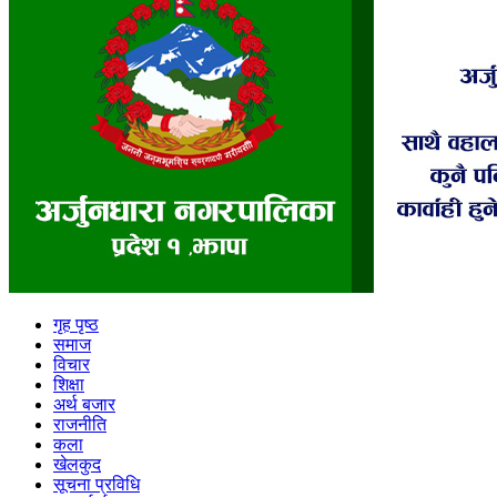
गृह पृष्ठ
समाज
विचार
शिक्षा
अर्थ बजार
राजनीति
कला
खेलकुद
सूचना प्रविधि