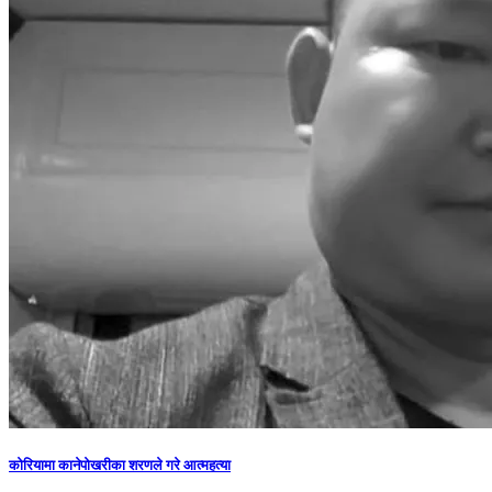
कोरियामा कानेपोखरीका शरणले गरे आत्महत्या