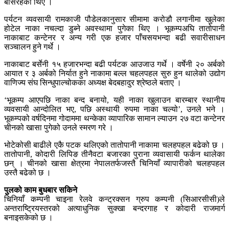
बसिरहेका थिए ।
पर्यटन व्यवसायी रामकाजी पौडेलकानुसार सीमामा करोडौ लगानीमा खुलेका
होटेल नाका नचल्दा डुब्ने अवस्थामा पुगेका थिए । भूकम्पअघि तातोपानी
नाकाबाट कन्टेनर र अन्य गरी एक हजार पाँचसयभन्दा बढी सवारीसाधन
सञ्चालन हुने गर्थे ।
नाकाबाट बर्सेनी १५ हजारभन्दा बढी पर्यटक आउजाउ गर्थे । वर्षेनी २० अर्बको
आयात र ३ अर्बको निर्यात हुने नाकामा बल्ल चहलपहल सुरु हुन थालेको उद्योग
वाणिज्य संघ सिन्धुपाल्चोकका अध्यक्ष बेदबहादुर श्रेष्ठले बताए ।
‘भूकम्प आएपछि नाका बन्द बनायो, यही नाका खुलाउन बारम्बार स्थानीय
व्यवसायी आन्दोलित भए, पछि अस्थायी रुपमा नाका चल्यो’, उनले भने ।
भूकम्पको वर्षदिनमा गोदाममा थन्केका व्यापारिक सामान ल्याउन २७ वटा कन्टेनर
चीनको खासा पुगेको उनले स्मरण गरे ।
भोटेकोसी बाढीले एकै पटक थलिएको तातोपानी नाकामा चलहपहल बढेको छ ।
तातोपानी, कोदारी लिपिङ तीनैवटा बजारका पुराना व्यवासायी फर्कन थालेका
छन् । चीनको खासा क्षेत्रमा नेपालतर्फजस्तै चिनियाँ व्यापारीको चलहपहल
उस्तै बढेको छ ।
पुलको काम बुधबार सकिने
चिनियाँ कम्पनी चाइना रेलवे कन्ट्रक्सन ग्रुप कम्पनी (सिआरसीसी)ले
अन्तराष्ट्रियस्तरको अत्याधुनिक सुक्खा बन्दरगाह र कोदारी राजमार्ग
बनाइसकेको छ ।