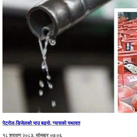
पेट्रोल-डिजेलको भाउ बढ्यो, ग्यासको यथावत
१८ श्रावण २०८३, सोमबार ०७:०६