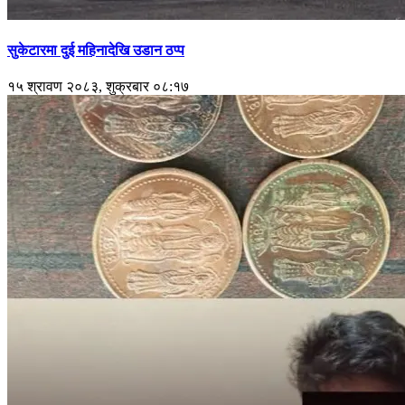
सुकेटारमा दुई महिनादेखि उडान ठप्प
१५ श्रावण २०८३, शुक्रबार ०८:१७