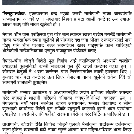
सिन्धुपाल्चोक-
भूकम्पलगत्तै बन्द भएको उत्तरी तातोपानी नाका चारवर्षपछि
सञ्चालनमा आएको छ । मंगलबार बिहान ४ वटा खाली कन्टेनर ऊन ल्याउन
खासा पठाए पछि नाका खुलेको हो ।
नेपाल–चीन पास प्रक्रिया पूरा गरेर ऊन ल्याउन खासा प्रवेश गराउँदै तातोपानी
नाका व्यवसायिक रुपमा खुलेको हो सोमबार दश जना लोडर र कन्टेनरलाई पास
दिइए पनि चीन पक्षबाट बल्ल सहमतिको खबर पाइएपछि काम थालिएको
भोटेकोसी गाउँपालिकाका प्रमुख राजकुमार पौडेलले बताए ।
नेपाल–चीन जोड्ने मितेरी पुल निर्माण अझै नसकिएकाले अस्थायी चल्तीमा
ल्याइएको पुलमुनिको कच्ची सडकको पुल हुँदै खाली कन्टेनर गएका हुन् ।
सोमबार बेलुकी नै ४ वटा कन्टेनर ‘पास सिस्टम’सकेर तयारी हालतमा थिए ।
बुधवार चार वटा कन्टेनर ऊन लिएर नेपालमा नाका खुलेको संकेत दिँदै सो
सामाग्री राजधानी पुर्‍याइनेछ ।
तातोपानी भन्सार कार्यालय र अध्यागमनदेखि उद्योग वाणिज्य संघसँग समन्वय
गरेर कामलाई थालनी गरिएको सीमाका जनप्रतिनिधिले बताएका छन् ।
नेपालतर्फ नयाँ भवन नबनेका कारण अध्यागमन, भन्सार चेकपोष्ट र सीमा
सुरक्षाको कार्यालय मितेरी पुल नजिकै रहनुपर्ने कारणले पुरानै भवन प्रयोगमा
ल्याइनेछ । त्यसैको लागि यहाँको संरचना रंगरोगन गरेर चिटिक्क पारिएको छ ।
तातोपानी, कोदारी देखि लिपिङ जोड्ने पुलको भैसीकुना पाटीसम्म दर्जनभन्दा
साना होटेल व्यवसायी बढी नाका खुल्ने आशमा चार महिनाअघिबाट भाडा लिएर