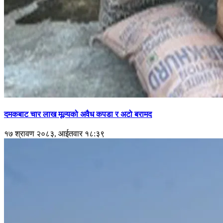
दमकबाट चार लाख मूल्यको अवैध कपडा र अटो बरामद
१७ श्रावण २०८३, आईतवार १८:३९