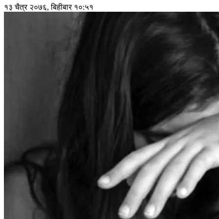
१३ चैत्र २०७६, बिहीबार १०:५१