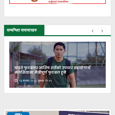
सम्बन्धित समाचारहरु
घाइते फुटबलर आशिष राईको उपचार सहयोगार्थ
मलेसियामा मैत्रीपूर्ण फुटबल हुने
१३ श्रावण २०८३, बुधबार १९:४९