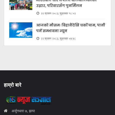
उद्धार, परिवारसँग पुनर्मिलन
२२ श्रावण २०८३, शुक्रबार १८:५२
आजको मौसमः बिहानैदेखि चर्को घाम, पानी
पर्ने सम्भावना न्यून
२२ श्रावण २०८३, शुक्रबार ०७:४८
हाम्रो बारे
अर्जुनधारा ७, झापा