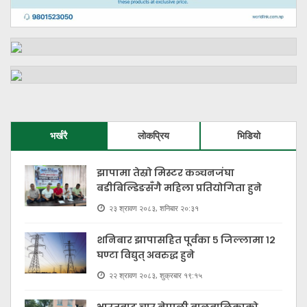
भर्खरै
लोकप्रिय
भिडियो
झापामा तेस्रो मिस्टर कञ्चनजंघा
बडीबिल्डिङसँगै महिला प्रतियोगिता हुने
२३ श्रावण २०८३, शनिबार २०:३१
शनिबार झापासहित पूर्वका ५ जिल्लामा १२
घण्टा विद्युत् अवरुद्ध हुने
२२ श्रावण २०८३, शुक्रबार १९:१५
भारतबाट चार नेपाली बालबालिकाको