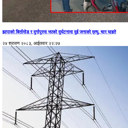
झापाको बिर्तामोड र दुर्गापुरमा भएको दुर्घटनामा दुई जनाको मृत्यु, चार घाइते
२४ श्रावण २०८३, आईतवार २२:२७