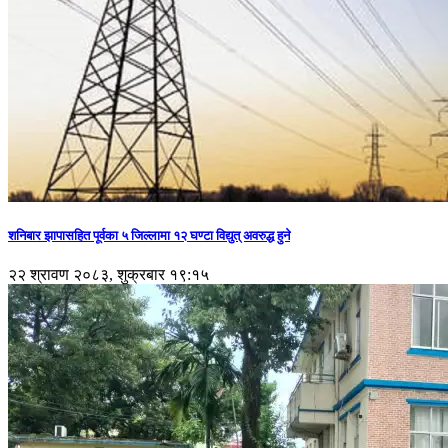
शनिबार झापासहित पूर्वका ५ जिल्लामा १२ घण्टा विद्युत् अवरुद्ध हुने
२२ श्रावण २०८३, शुक्रबार १९:१५