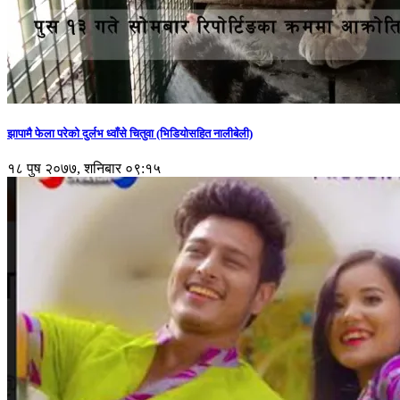
झापामै फेला परेको दुर्लभ ध्वाँसे चितुवा (भिडियोसहित नालीबेली)
१८ पुष २०७७, शनिबार ०९:१५