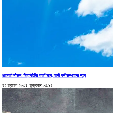
आजको मौसमः बिहानैदेखि चर्को घाम, पानी पर्ने सम्भावना न्यून
२२ श्रावण २०८३, शुक्रबार ०७:४८