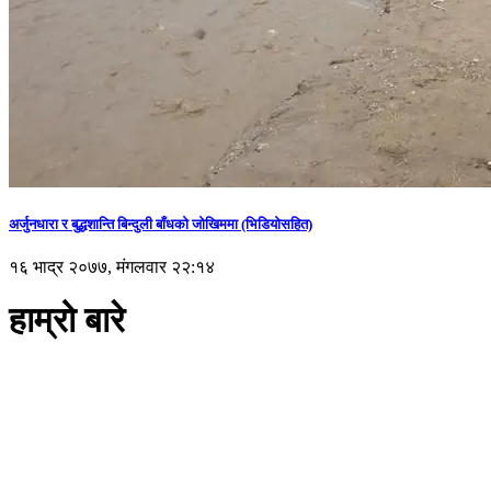
अर्जुनधारा र बुद्धशान्ति बिन्दुली बाँधको जोखिममा (भिडियाेसहित)
१६ भाद्र २०७७, मंगलवार २२:१४
हाम्रो बारे