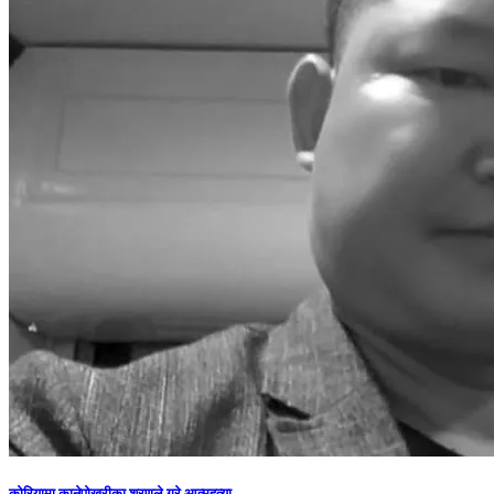
कोरियामा कानेपोखरीका शरणले गरे आत्महत्या