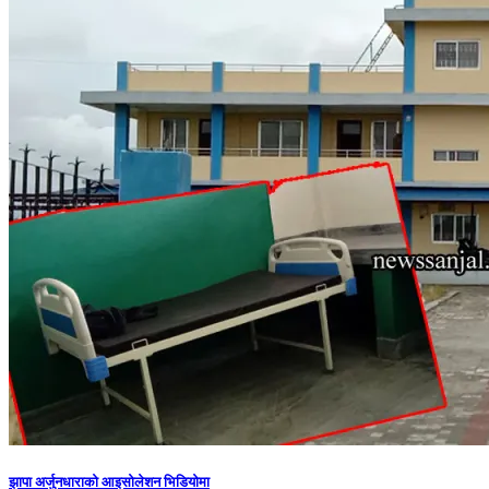
झापा अर्जुनधाराको आइसोलेशन भिडियोमा