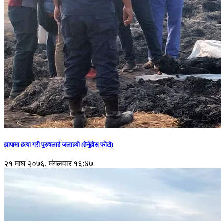
झापामा हत्या गरी पुरुषलाई जलाइयो (हेर्नुहाेस् फाेटाे)
२१ माघ २०७६, मंगलवार १६:४७