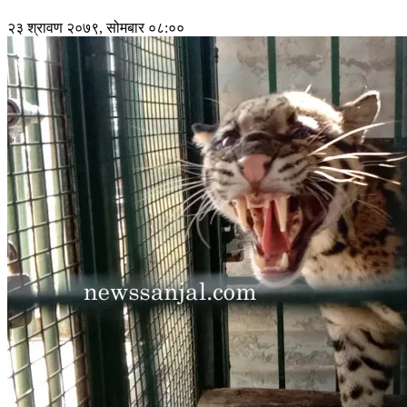
२३ श्रावण २०७९, सोमबार ०८:००