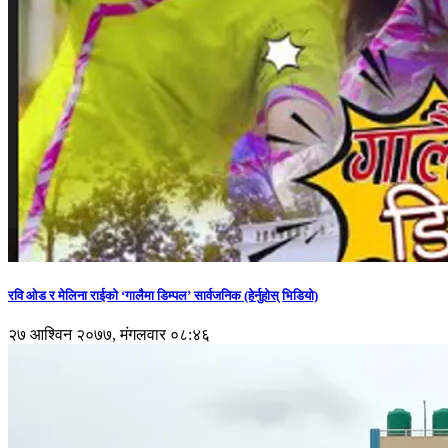
रवि ओड र मेलिना राईको ‘गालैमा डिम्पल’ सार्वजनिक (हेर्नुहोस् भिडियो)
२७ आश्विन २०७७, मंगलवार ०८:४६