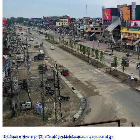
बिर्तामोडका ७ संरचना हटाइँदै, काँकडभिट्टा-बिर्तामोड-दमकमा ५ वटा आकाशे पुल