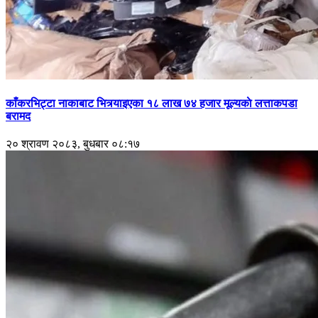
काँकरभिट्टा नाकाबाट भित्र्याइएका १८ लाख ७४ हजार मूल्यकाे लत्ताकपडा
बरामद
२० श्रावण २०८३, बुधबार ०८:१७