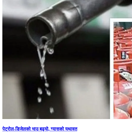
पेट्रोल-डिजेलको भाउ बढ्यो, ग्यासको यथावत