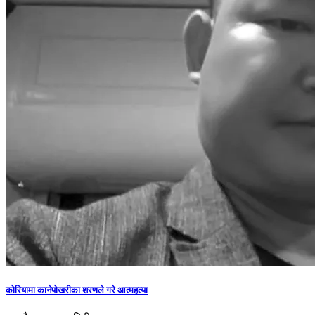
कोरियामा कानेपोखरीका शरणले गरे आत्महत्या