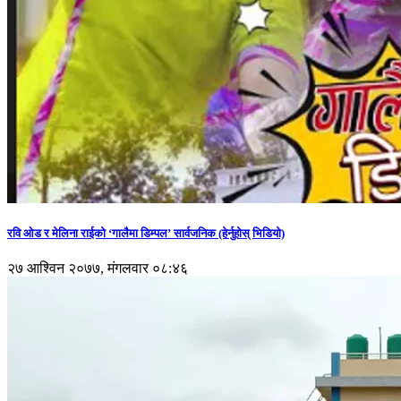
रवि ओड र मेलिना राईको ‘गालैमा डिम्पल’ सार्वजनिक (हेर्नुहोस् भिडियो)
२७ आश्विन २०७७, मंगलवार ०८:४६