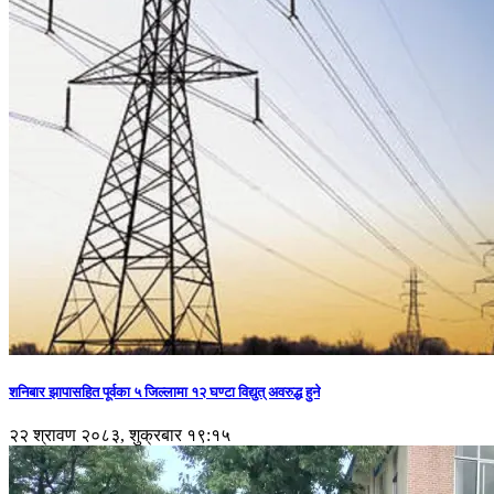
शनिबार झापासहित पूर्वका ५ जिल्लामा १२ घण्टा विद्युत् अवरुद्ध हुने
२२ श्रावण २०८३, शुक्रबार १९:१५