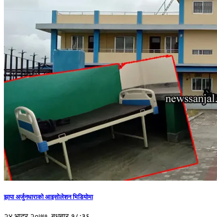
झापा अर्जुनधाराको आइसोलेशन भिडियोमा
२४ भाद्र २०७७, बुधबार १८:३६