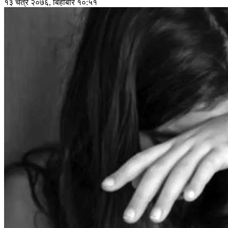
१३ चैत्र २०७६, बिहीबार १०:५१