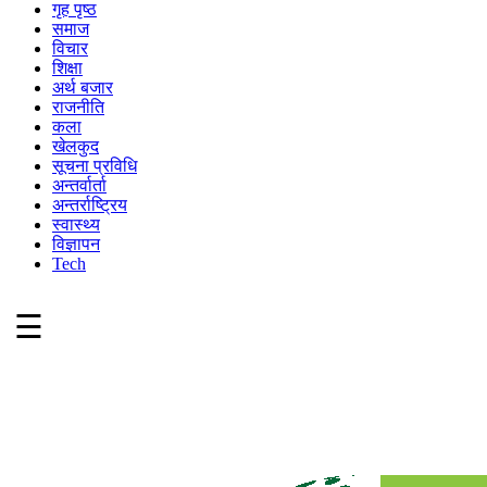
गृह पृष्ठ
समाज
विचार
शिक्षा
अर्थ बजार
राजनीति
कला
खेलकुद
सूचना प्रविधि
अन्तर्वार्ता
अन्तर्राष्ट्रिय
स्वास्थ्य
विज्ञापन
Tech
☰