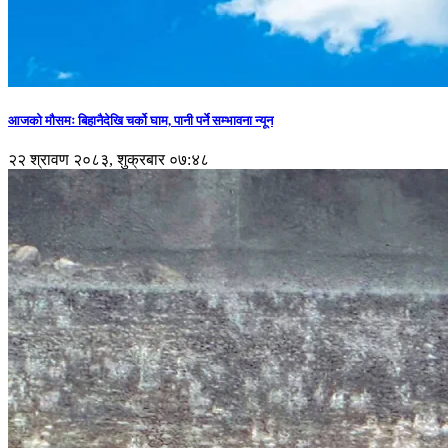
आजको मौसमः बिहानैदेखि चर्को घाम, पानी पर्ने सम्भावना न्यून
२२ श्रावण २०८३, शुक्रबार ०७:४८