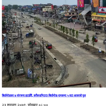
बिर्तामोडका ७ संरचना हटाइँदै, काँकडभिट्टा-बिर्तामोड-दमकमा ५ वटा आकाशे पुल
२३ श्रावण २०७९, सोमबार ०८:००