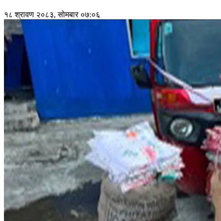
१८ श्रावण २०८३, सोमबार ०७:०६