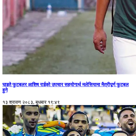
घाइते फुटबलर आशिष राईको उपचार सहयोगार्थ मलेसियामा मैत्रीपूर्ण फुटबल
हुने
१३ श्रावण २०८३, बुधबार १९:४९