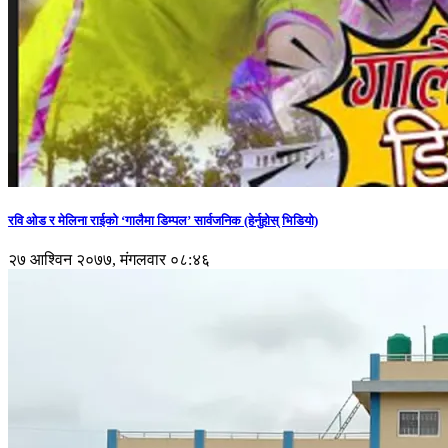
रवि ओड र मेलिना राईको ‘गालैमा डिम्पल’ सार्वजनिक (हेर्नुहोस् भिडियो)
२७ आश्विन २०७७, मंगलवार ०८:४६