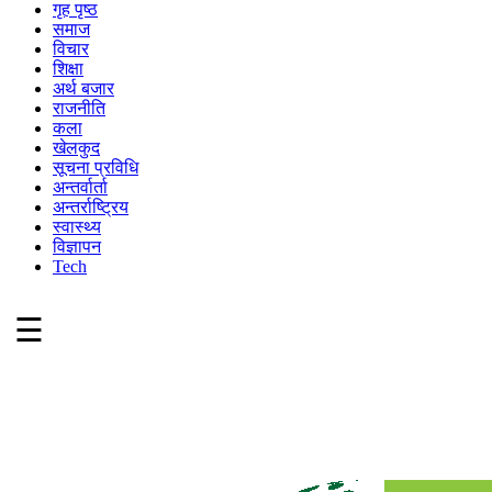
गृह पृष्ठ
समाज
विचार
शिक्षा
अर्थ बजार
राजनीति
कला
खेलकुद
सूचना प्रविधि
अन्तर्वार्ता
अन्तर्राष्ट्रिय
स्वास्थ्य
विज्ञापन
Tech
☰