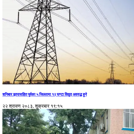
शनिबार झापासहित पूर्वका ५ जिल्लामा १२ घण्टा विद्युत् अवरुद्ध हुने
२२ श्रावण २०८३, शुक्रबार १९:१५