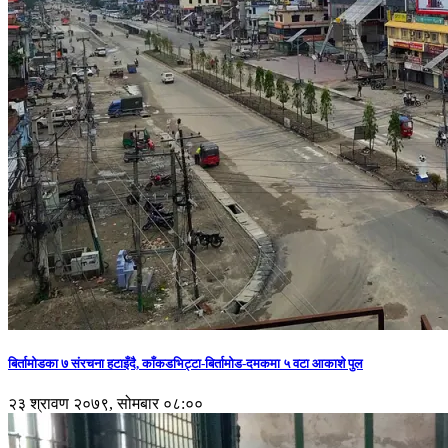
बिर्तामोडका ७ संरचना हटाइँदै, काँकडभिट्टा-बिर्तामोड-दमकमा ५ वटा आकाशे पुल
२३ श्रावण २०७९, सोमबार ०८:००