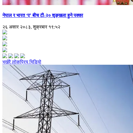
नेपाल र भारत ‘ए’ बीच टी-२० शृङ्खला हुने पक्का
२६ असार २०८३, शुक्रबार १९:५२
भर्खरै
लोकप्रिय
भिडियो