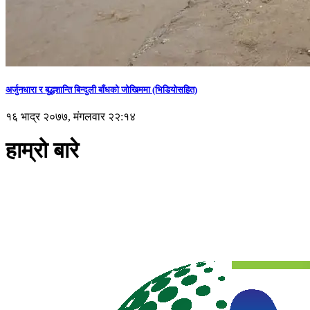
अर्जुनधारा र बुद्धशान्ति बिन्दुली बाँधको जोखिममा (भिडियाेसहित)
१६ भाद्र २०७७, मंगलवार २२:१४
हाम्रो बारे