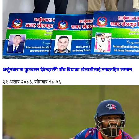
अर्जुनधारामा फुटबलर देवेन्द्रसँगै पाँच विधाका खेलाडीलाई नगदसहित सम्मान
२९ असार २०८३, सोमबार १८:५६