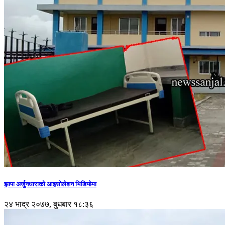
झापा अर्जुनधाराको आइसोलेशन भिडियोमा
२४ भाद्र २०७७, बुधबार १८:३६