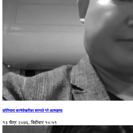
कोरियामा कानेपोखरीका शरणले गरे आत्महत्या
१३ चैत्र २०७६, बिहीबार १०:५१