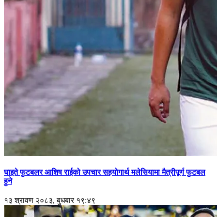
घाइते फुटबलर आशिष राईको उपचार सहयोगार्थ मलेसियामा मैत्रीपूर्ण फुटबल
हुने
१३ श्रावण २०८३, बुधबार १९:४९