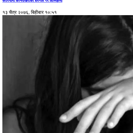
कोरियामा कानेपोखरीका शरणले गरे आत्महत्या
१३ चैत्र २०७६, बिहीबार १०:५१