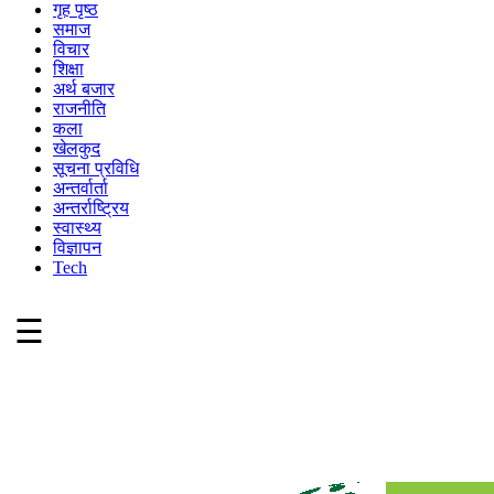
गृह पृष्ठ
समाज
विचार
शिक्षा
अर्थ बजार
राजनीति
कला
खेलकुद
सूचना प्रविधि
अन्तर्वार्ता
अन्तर्राष्ट्रिय
स्वास्थ्य
विज्ञापन
Tech
☰