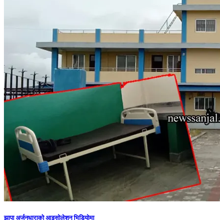
झापा अर्जुनधाराको आइसोलेशन भिडियोमा