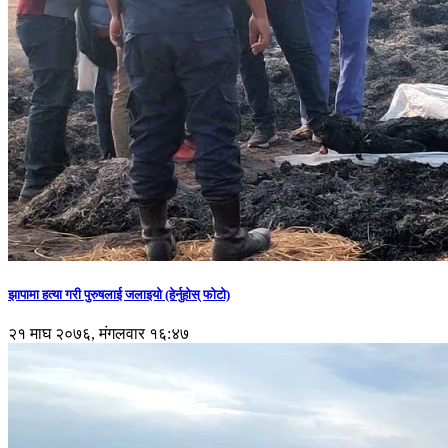
झापामा हत्या गरी पुरुषलाई जलाइयो (हेर्नुहाेस् फाेटाे)
२१ माघ २०७६, मंगलवार १६:४७