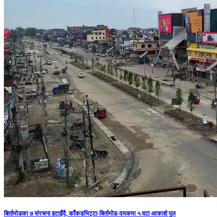
बिर्तामोडका ७ संरचना हटाइँदै, काँकडभिट्टा-बिर्तामोड-दमकमा ५ वटा आकाशे पुल