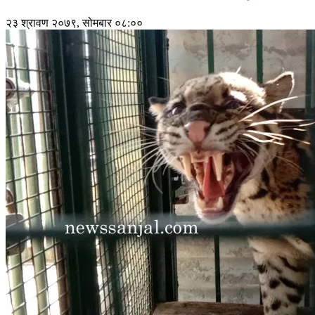
२३ श्रावण २०७९, सोमबार ०८:००