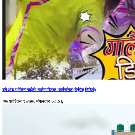
रवि ओड र मेलिना राईको ‘गालैमा डिम्पल’ सार्वजनिक (हेर्नुहोस् भिडियो)
२७ आश्विन २०७७, मंगलवार ०८:४६