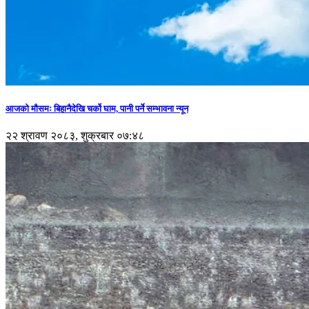
आजको मौसमः बिहानैदेखि चर्को घाम, पानी पर्ने सम्भावना न्यून
२२ श्रावण २०८३, शुक्रबार ०७:४८