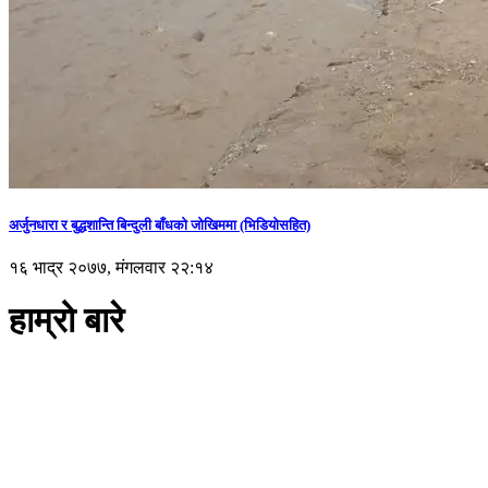
अर्जुनधारा र बुद्धशान्ति बिन्दुली बाँधको जोखिममा (भिडियाेसहित)
१६ भाद्र २०७७, मंगलवार २२:१४
हाम्रो बारे