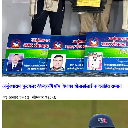
अर्जुनधारामा फुटबलर देवेन्द्रसँगै पाँच विधाका खेलाडीलाई नगदसहित सम्मान
२९ असार २०८३, सोमबार १८:५६