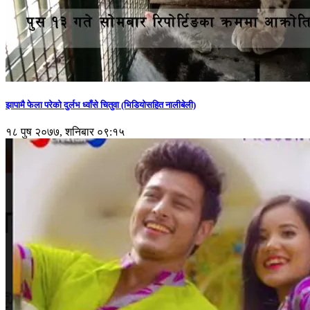
झापामै फेला परेको दुर्लभ ध्वाँसे चितुवा (भिडियोसहित नालीबेली)
१८ पुष २०७७, शनिबार ०९:१५