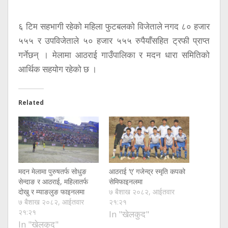
६ टिम सहभागी रहेको महिला फुटबलको विजेताले नगद ८० हजार
५५५ र उपविजेताले ५० हजार ५५५ रुपैयाँसहित ट्रफी प्राप्त
गर्नेछन् । मेलामा आठराई गाउँपालिका र मदन धारा समितिको
आर्थिक सहयोग रहेको छ ।
Related
मदन मेलामा पुरुषतर्फ सोधुङ
आठराई ‘ए’ गजेन्द्र स्मृति कपको
सेन्दाङ र आठराई, महिलातर्फ
सेमिफाइनलमा
दोखु र म्याङलुङ फाइनलमा
७ बैशाख २०८२, आईतवार
७ बैशाख २०८२, आईतवार
२१:२१
२१:२१
In "खेलकुद"
In "खेलकुद"