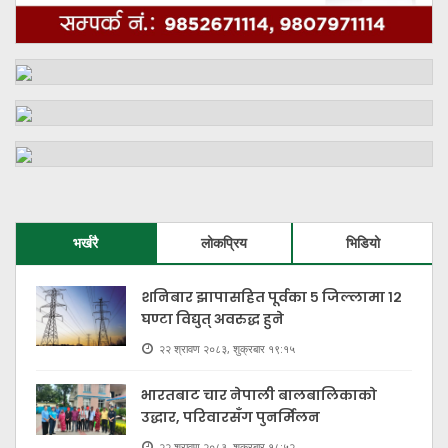
भर्खरै
लोकप्रिय
भिडियो
शनिबार झापासहित पूर्वका ५ जिल्लामा १२
घण्टा विद्युत् अवरुद्ध हुने
२२ श्रावण २०८३, शुक्रबार १९:१५
भारतबाट चार नेपाली बालबालिकाको
उद्धार, परिवारसँग पुनर्मिलन
२२ श्रावण २०८३, शुक्रबार १८:५२