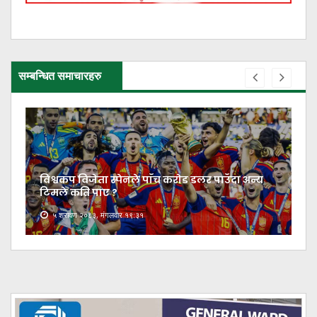
सम्बन्धित समाचारहरु
विश्वकप विजेता स्पेनले पाँच करोड डलर पाउँदा अन्य
टिमले कति पाए ?
५ श्रावण २०८३, मंगलवार १९:३१