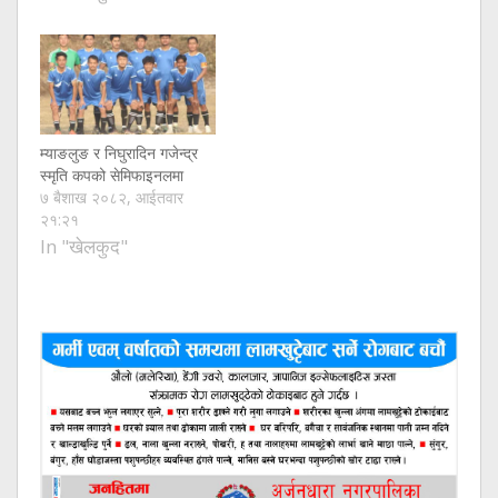
म्याङलुङ र निघुरादिन गजेन्द्र
स्मृति कपको सेमिफाइनलमा
७ बैशाख २०८२, आईतवार
२१:२१
In "खेलकुद"