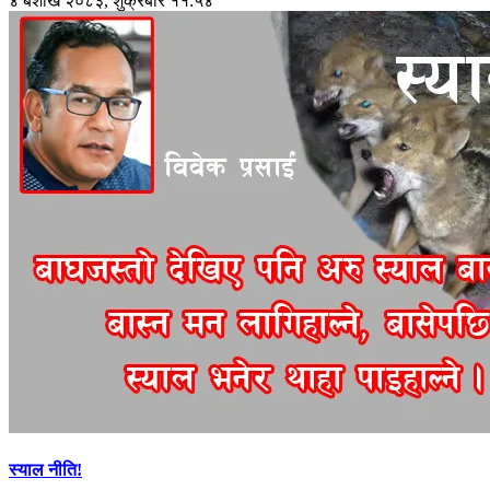
४ बैशाख २०८३, शुक्रबार ११:५४
स्याल नीति!