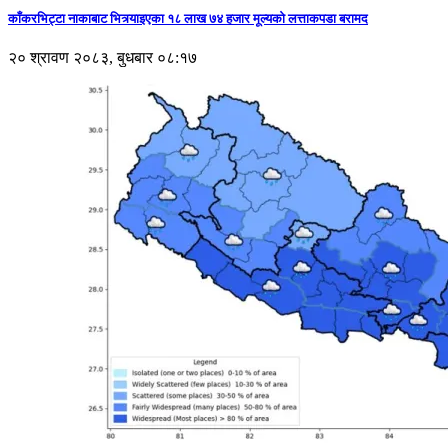
काँकरभिट्टा नाकाबाट भित्र्याइएका १८ लाख ७४ हजार मूल्यकाे लत्ताकपडा बरामद
२० श्रावण २०८३, बुधबार ०८:१७