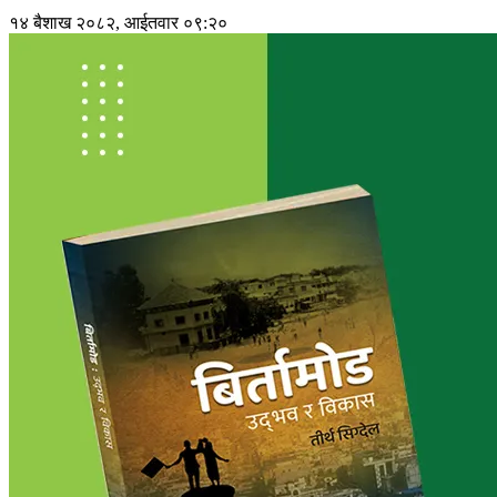
१४ बैशाख २०८२, आईतवार ०९:२०