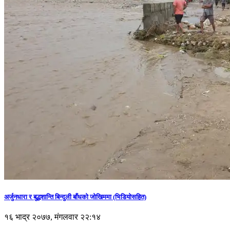
अर्जुनधारा र बुद्धशान्ति बिन्दुली बाँधको जोखिममा (भिडियाेसहित)
१६ भाद्र २०७७, मंगलवार २२:१४