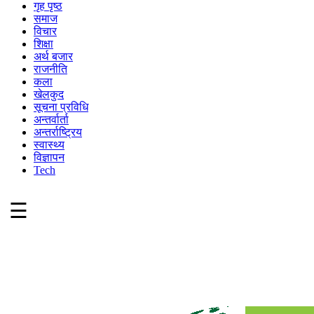
गृह पृष्ठ
समाज
विचार
शिक्षा
अर्थ बजार
राजनीति
कला
खेलकुद
सूचना प्रविधि
अन्तर्वार्ता
अन्तर्राष्ट्रिय
स्वास्थ्य
विज्ञापन
Tech
☰