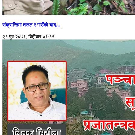
संक्रान्तिमा तरूल र गाउँकाे याद…
२१ पुष २०७९, बिहीबार ०९:११