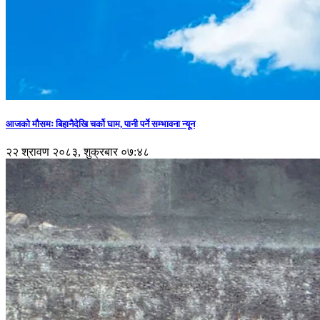
आजको मौसमः बिहानैदेखि चर्को घाम, पानी पर्ने सम्भावना न्यून
२२ श्रावण २०८३, शुक्रबार ०७:४८