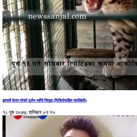
झापामै फेला परेको दुर्लभ ध्वाँसे चितुवा (भिडियोसहित नालीबेली)
१८ पुष २०७७, शनिबार ०९:१५