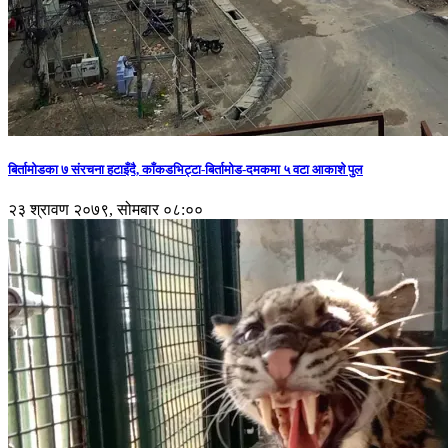
बिर्तामोडका ७ संरचना हटाइँदै, काँकडभिट्टा-बिर्तामोड-दमकमा ५ वटा आकाशे पुल
२३ श्रावण २०७९, सोमबार ०८:००