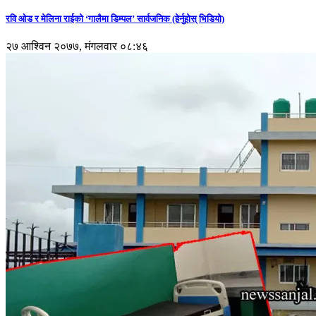
रवि ओड र मेलिना राईको ‘गालैमा डिम्पल’ सार्वजनिक (हेर्नुहोस् भिडियो)
२७ आश्विन २०७७, मंगलवार ०८:४६