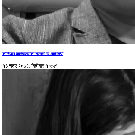
कोरियामा कानेपोखरीका शरणले गरे आत्महत्या
१३ चैत्र २०७६, बिहीबार १०:५१