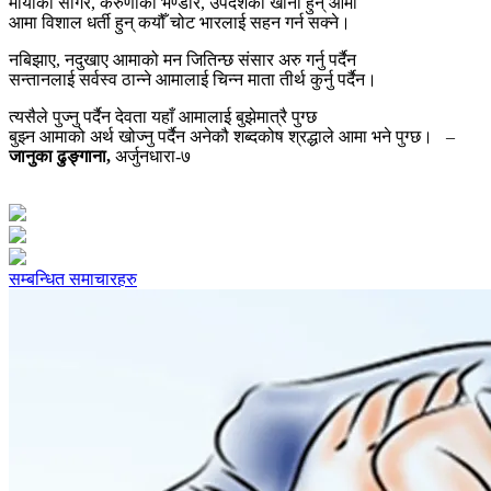
मायाको सागर, करुणाको भण्डार, उपदेशकी खानी हुन् आमा
आमा विशाल धर्ती हुन् कयौँ चोट भारलाई सहन गर्न सक्ने।
नबिझाए, नदुखाए आमाको मन जितिन्छ संसार अरु गर्नु पर्दैन
सन्तानलाई सर्वस्व ठान्ने आमालाई चिन्न माता तीर्थ कुर्नु पर्दैन।
त्यसैले पुज्नु पर्दैन देवता यहाँ आमालाई बुझेमात्रै पुग्छ
बुझ्न आमाको अर्थ खोज्नु पर्दैन अनेकौ शब्दकोष श्रद्धाले आमा भने पुग्छ। –
जानुका ढुङ्गाना,
अर्जुनधारा-७
सम्बन्धित समाचारहरु