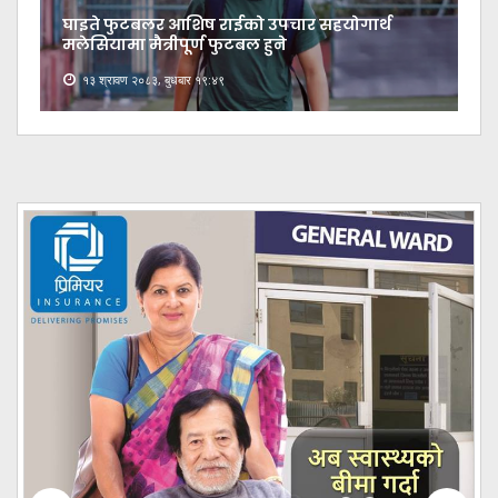
घाइते फुटबलर आशिष राईको उपचार सहयोगार्थ
मलेसियामा मैत्रीपूर्ण फुटबल हुने
१३ श्रावण २०८३, बुधबार १९:४९