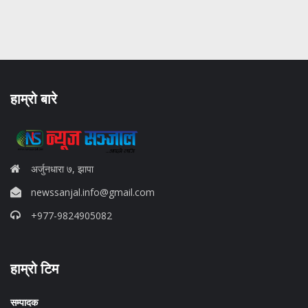
हाम्रो बारे
अर्जुनधारा ७, झापा
newssanjal.info@gmail.com
+977-9824905082
situs panen77
हाम्रो टिम
b88 slot
s77 resmi
daftar slot88
सम्पादक