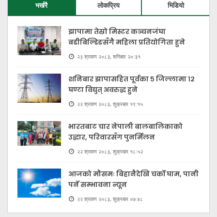
भर्खरै
लोकप्रिय
भिडियो
झापामा तेस्रो मिस्टर कञ्चनजंघा
बडीबिल्डिङसँगै महिला प्रतियोगिता हुने
२३ श्रावण २०८३, शनिबार २०:३१
शनिबार झापासहित पूर्वका ५ जिल्लामा १२
घण्टा विद्युत् अवरुद्ध हुने
२२ श्रावण २०८३, शुक्रबार १९:१५
भारतबाट चार नेपाली बालबालिकाको
उद्धार, परिवारसँग पुनर्मिलन
२२ श्रावण २०८३, शुक्रबार १८:५२
आजको मौसमः बिहानैदेखि चर्को घाम, पानी
पर्ने सम्भावना न्यून
२२ श्रावण २०८३, शुक्रबार ०७:४८