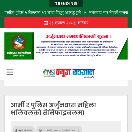
TRENDING
पूर्वका ५ जिल्लामा १२ घण्टा विद्युत् अवरुद्ध हुने
भारतबाट चार नेपाली बालबालिकाको उद्ध
२३ श्रावण २०८३, शनिबार
गृह
पृष्ठ
समाज
विचार
शिक्षा
☰
अर्थ
बजार
राजनीति
आर्मी र पुलिस अर्जुनधारा महिला
कला
भलिबलको सेमिफाइनलमा
खेलकुद
न्यूज सञ्जाल
२० मंसिर २०८२, शुक्रबार १७:०२