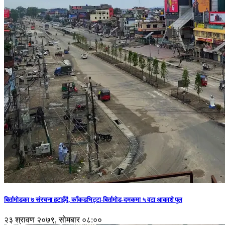
बिर्तामोडका ७ संरचना हटाइँदै, काँकडभिट्टा-बिर्तामोड-दमकमा ५ वटा आकाशे पुल
२३ श्रावण २०७९, सोमबार ०८:००