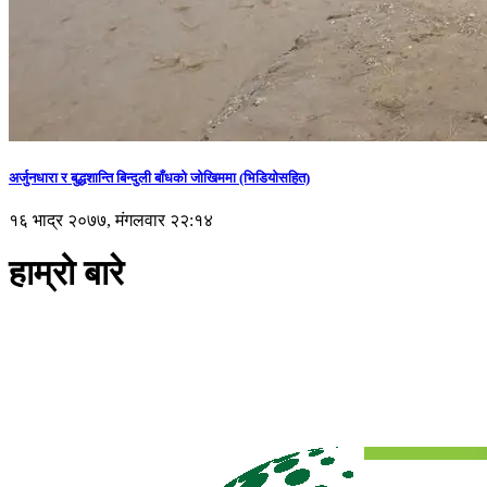
अर्जुनधारा र बुद्धशान्ति बिन्दुली बाँधको जोखिममा (भिडियाेसहित)
१६ भाद्र २०७७, मंगलवार २२:१४
हाम्रो बारे