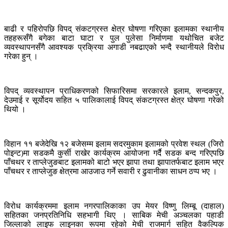
बाढी र पहिरोपछि विपद् संकटग्रस्त क्षेत्र घोषणा गरिएका इलामका स्थानीय
तहहरूसँगै बगेका बाटा घाटा र पुल पुलेसा निर्माणमा यथोचित बजेट
व्यवस्थापनसँगै आवश्यक प्रक्रिया अगाडी नबढाएको भन्दै स्थानीयले विरोध
गरेका हुन् ।
विपद् व्यवस्थापन प्राधिकरणको सिफारिसमा सरकारले इलाम, सन्दकपुर,
देउमाई र सूर्योदय सहित ५ पालिकालाई विपद् संकटग्रस्त क्षेत्र घोषणा गरेको
थियो ।
विहान ११ बजेदेखि १२ बजेसम्म इलाम सदरमुकाम इलामको प्रवेश स्थल (जिरो
पोइन्ट)मा सडकमै कुर्सी राखेर कार्यक्रम आयोजना गर्दै सडक बन्द गरिएपछि
पाँचथर र ताप्लेजुङबाट इलामको बाटो भएर झापा तथा झापातर्फबाट इलाम भएर
पाँचथर र ताप्लेजुङ क्षेत्रमा आउजाउ गर्ने सवारी र ढुवानीका साधन ठप्प भए ।
विरोध कार्यक्रममा इलाम नगरपालिकाका उप मेयर विष्णु लिम्बू (दाहाल)
सहितका जनप्रतिनिधि सहभागी थिए । साबिक मेची अञ्चलका पहाडी
जिल्लाको लाइफ लाइनका रूपमा रहेको मेची राजमार्ग सहित वैकल्पिक