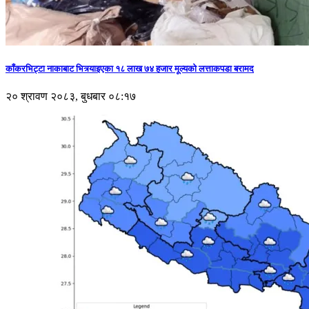
काँकरभिट्टा नाकाबाट भित्र्याइएका १८ लाख ७४ हजार मूल्यकाे लत्ताकपडा बरामद
२० श्रावण २०८३, बुधबार ०८:१७