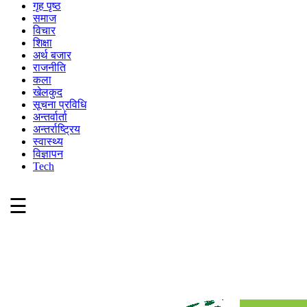
गृह पृष्ठ
समाज
विचार
शिक्षा
अर्थ बजार
राजनीति
कला
खेलकुद
सूचना प्रविधि
अन्तर्वार्ता
अन्तर्राष्ट्रिय
स्वास्थ्य
विज्ञापन
Tech
☰