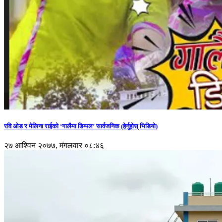
रवि ओड र मेलिना राईको ‘गालैमा डिम्पल’ सार्वजनिक (हेर्नुहोस् भिडियो)
२७ आश्विन २०७७, मंगलवार ०८:४६