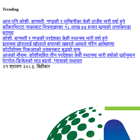
Trending
आज पनि कोशी, बागमती, गण्डकी र लुम्बिनीका केही ठाउँमा भारी वर्षा हुने
काँकरभिट्टा नाकाबाट भित्र्याइएका १८ लाख ७४ हजार मूल्यकाे लत्ताकपडा
बरामद
कोशी, बागमती र गण्डकी प्रदेशका केही स्थानमा भारी वर्षा हुने
इलाममा छोरालाई खोलाले बगाएकाे खबरले आमाले गरिन् आत्महत्या
कोटीहोममा पिकअपको ठक्करबाट बृद्धको मृत्यु
आजको मौसमः कोशीसहित तीन प्रदेशका केही स्थानमा भारी वर्षाको पूर्वानुमान
पेट्रोल-डिजेलको भाउ बढ्यो, ग्यासको यथावत
२१ श्रावण २०८३, बिहीबार