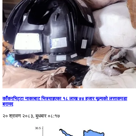
काँकरभिट्टा नाकाबाट भित्र्याइएका १८ लाख ७४ हजार मूल्यकाे लत्ताकपडा
बरामद
२० श्रावण २०८३, बुधबार ०८:१७