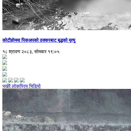
कोटीहोममा पिकअपको ठक्करबाट बृद्धको मृत्यु
१८ श्रावण २०८३, सोमबार १९:०५
भर्खरै
लोकप्रिय
भिडियो