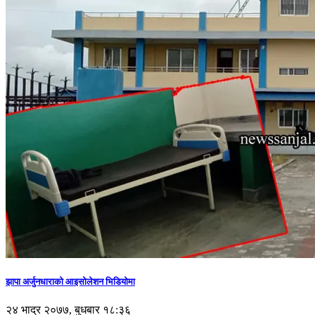
झापा अर्जुनधाराको आइसोलेशन भिडियोमा
२४ भाद्र २०७७, बुधबार १८:३६