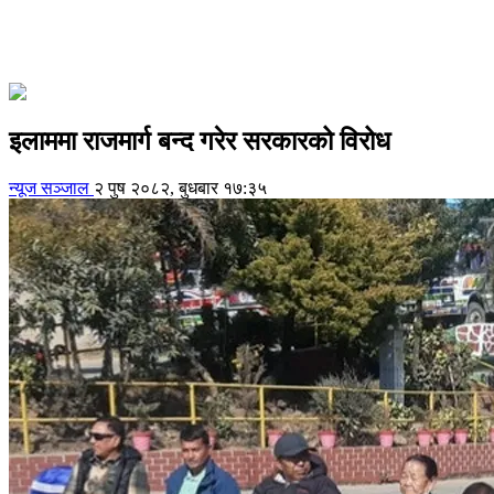
इलाममा राजमार्ग बन्द गरेर सरकारको विरोध
न्यूज सञ्जाल
२ पुष २०८२, बुधबार १७:३५