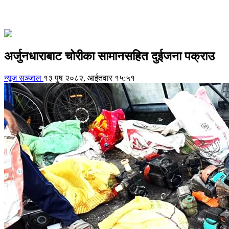
अर्जुनधाराबाट चोरीका सामानसहित दुईजना पक्राउ
न्यूज सञ्जाल
१३ पुष २०८२, आईतवार १५:५१