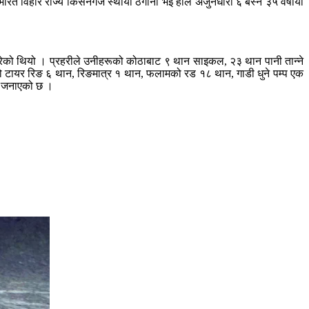
ारत विहार राज्य किसनगंज स्थायी ठेगाना भई हाल अर्जुनधारा ६ बस्ने ३५ वर्षीया
 गरेको थियो । प्रहरीले उनीहरूको कोठाबाट ९ थान साइकल, २३ थान पानी तान्ने
टायर रिङ ६ थान, रिङमात्र १ थान, फलामको रड १८ थान, गाडी धुने पम्प एक
ो जनाएको छ ।