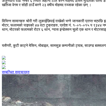
अर्जुनधारा वडा नम्बर ६ स्थित बिहानी टोल बस्ने मोहमद उसिम मुदिलको घरमा डेर
खतिजा वेगम र सोही ठाउँ बस्ने २३ वषीय मोहमद रज्जाक रहेका छन् ।
विभिन्न सामानहरु चोरी गरी लुकाईछिपाई राखेको भन्ने जानकारी प्राप्त भएपछ
मोटर, फलामको पाइपको ४७ वटा टुक्राहरु, प्रदेश नं. १–०१–०१५ प ९३४४ न
थान, मोटरको फलामको रोटर ६ थान, ग्यास इन्डेक्सन चुलो एक थान र मोट
यसैगरी, कुटी काट्ने मेसिन, मोबाइल, सामसुङ कम्पनीको ट्याब, साउण्ड बक्सल
सम्बन्धित समाचारहरु