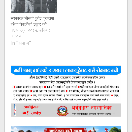
सरकारले चीनको हुवेइ प्रान्तमा
रहेका नेपालीको उद्धार गर्ने
१६ फाल्गुन २०८२, शनिबार
१८:०५
In "समाज"