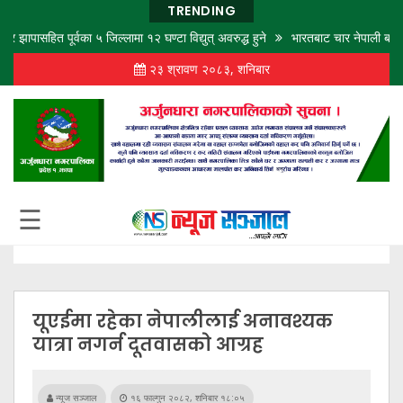
TRENDING
सहित पूर्वका ५ जिल्लामा १२ घण्टा विद्युत् अवरुद्ध हुने
भारतबाट चार नेपाली बालबालिकाको
२३ श्रावण २०८३, शनिबार
गृह
पृष्ठ
समाज
विचार
शिक्षा
☰
अर्थ
बजार
राजनीति
यूएईमा रहेका नेपालीलाई अनावश्यक
कला
यात्रा नगर्न दूतवासको आग्रह
खेलकुद
न्यूज सञ्जाल
१६ फाल्गुन २०८२, शनिबार १८:०५