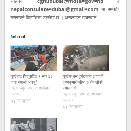
चाहनेले
cgnudubai@mofa=gov=np
वा
nepalconsulate=dubai@gmail=com
मा सम्पर्क
गर्नसक्ने विज्ञप्तिमा उल्लेख छ । अनलाइन खबरबाट
Related
यूएईबाट शिशुसहित १ सय ६८
यूएईमा बस दुर्घटनामा झापाकी
जना नेपाली आइपुगे
कृष्णकुमारीसहित ३ नेपालीको
१६ फाल्गुन २०८२, शनिबार
ज्यान गयो
१८:०५
१६ फाल्गुन २०८२, शनिबार
१८:०५
In "समाज"
In "समाज"