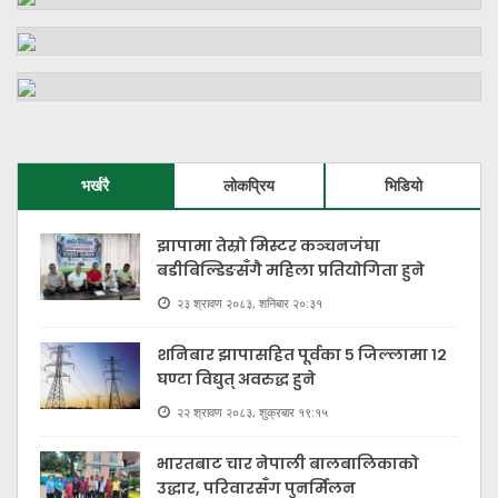
भर्खरै
लोकप्रिय
भिडियो
झापामा तेस्रो मिस्टर कञ्चनजंघा
बडीबिल्डिङसँगै महिला प्रतियोगिता हुने
२३ श्रावण २०८३, शनिबार २०:३१
शनिबार झापासहित पूर्वका ५ जिल्लामा १२
घण्टा विद्युत् अवरुद्ध हुने
२२ श्रावण २०८३, शुक्रबार १९:१५
भारतबाट चार नेपाली बालबालिकाको
उद्धार, परिवारसँग पुनर्मिलन