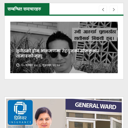
सम्बन्धित समाचारहरु
कुवेतको ड्रोन आक्रमणमा तेह्रथुमका सोमकुमार
तामाङको मृत्यु
१५ श्रावण २०८३, शुक्रबार १९:१०