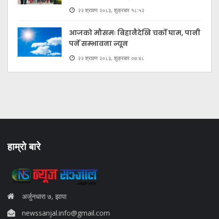
२२ श्रावण २०८३, शुक्रबार १८:५२
आजको मौसमः बिहानैदेखि चर्को घाम, पानी
पर्ने सम्भावना न्यून
२२ श्रावण २०८३, शुक्रबार ०७:४८
हाम्रो बारे
अर्जुनधारा ७, झापा
newssanjal.info@gmail.com