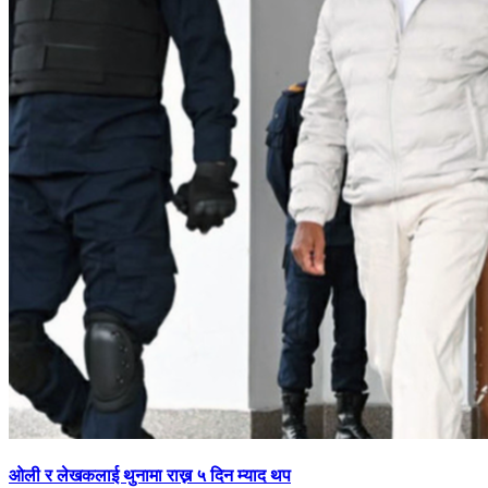
ओली र लेखकलाई थुनामा राख्न ५ दिन म्याद थप