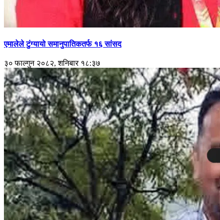
एमालेले टुंग्यायो समानुपातिकतर्फ १६ सांसद
३० फाल्गुन २०८२, शनिबार १८:३७