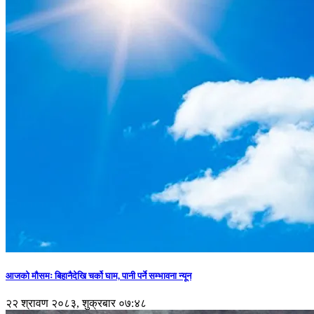
आजको मौसमः बिहानैदेखि चर्को घाम, पानी पर्ने सम्भावना न्यून
२२ श्रावण २०८३, शुक्रबार ०७:४८