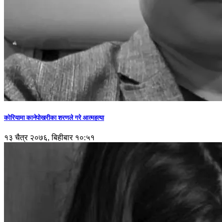
कोरियामा कानेपोखरीका शरणले गरे आत्महत्या
१३ चैत्र २०७६, बिहीबार १०:५१