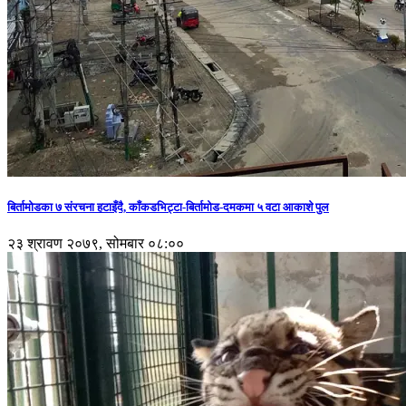
बिर्तामोडका ७ संरचना हटाइँदै, काँकडभिट्टा-बिर्तामोड-दमकमा ५ वटा आकाशे पुल
२३ श्रावण २०७९, सोमबार ०८:००