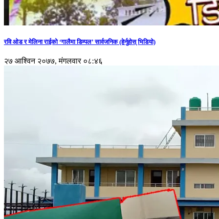
रवि ओड र मेलिना राईको ‘गालैमा डिम्पल’ सार्वजनिक (हेर्नुहोस् भिडियो)
२७ आश्विन २०७७, मंगलवार ०८:४६