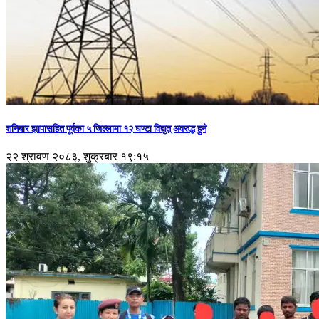
शनिबार झापासहित पूर्वका ५ जिल्लामा १२ घण्टा विद्युत् अवरुद्ध हुने
२२ श्रावण २०८३, शुक्रबार १९:१५