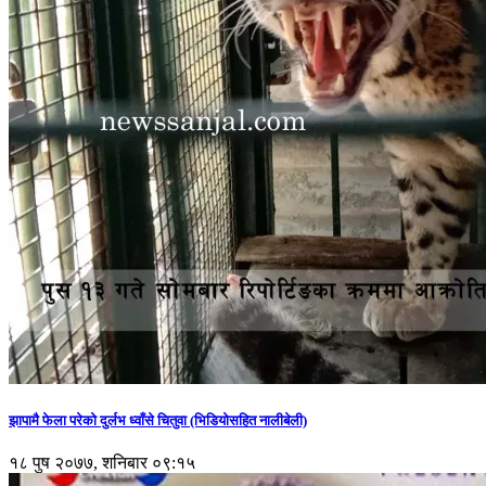
झापामै फेला परेको दुर्लभ ध्वाँसे चितुवा (भिडियोसहित नालीबेली)
१८ पुष २०७७, शनिबार ०९:१५