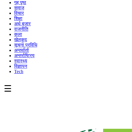
गृह पृष्ठ
समाज
विचार
शिक्षा
अर्थ बजार
राजनीति
कला
खेलकुद
सूचना प्रविधि
अन्तर्वार्ता
अन्तर्राष्ट्रिय
स्वास्थ्य
विज्ञापन
Tech
☰