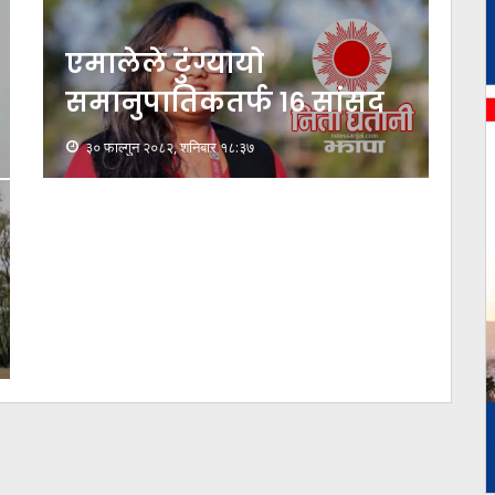
एमालेले टुंग्यायो
समानुपातिकतर्फ १६ सांसद
३० फाल्गुन २०८२, शनिबार १८:३७