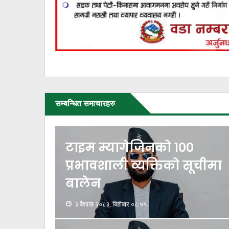
सम्बन्धित समाचारहरु
टाइम म्यागेजिनको १००
प्रभावशाली व्यक्तिको सूचीमा
बालेन
३ बैशाख २०८३, बिहीबार ०८:५५