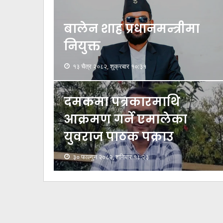
बालेन शाह प्रधानमन्त्रीमा
नियुक्त
१३ चैत्र २०८२, शुक्रबार १०:३१
दमकमा पत्रकारमाथि
आक्रमण गर्ने एमालेका
युवराज पाठक पक्राउ
३० फाल्गुन २०८२, शनिबार १८:२३