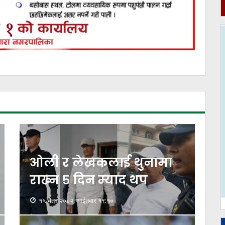
ओली र लेखकलाई थुनामा
राख्न ५ दिन म्याद थप
१५ चैत्र २०८२, आईतवार १९:१०