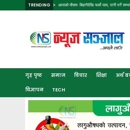
TRENDING
आजको मौसमः बिहानैदेखि चर्को घाम, पानी पर्ने सम्भा
गृह
पृष्ठ
समाज
विचार
शिक्षा
गृह पृष्ठ
समाज
विचार
शिक्षा
अर्थ 
अर्थ
बजार
विज्ञापन
TECH
राजनीति
कला
खेलकुद