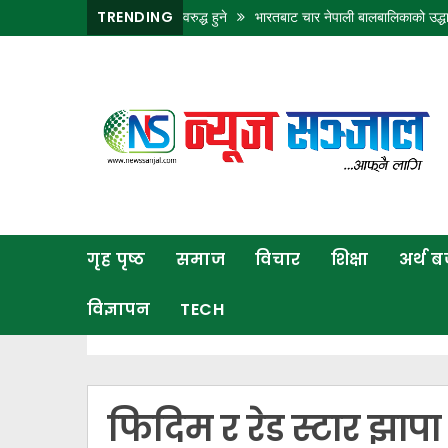
ामा १२ घण्टा विद्युत् अवरुद्ध हुने
TRENDING
भारतबाट चार नेपाली बालबालिकाको उद्धार, परिवारसँग 
गृह
पृष्ठ
समाज
विचार
शिक्षा
गृह पृष्ठ
समाज
विचार
शिक्षा
अर्थ 
अर्थ
बजार
विज्ञापन
TECH
राजनीति
कला
खेलकुद
फिदिम र रेड स्टार झापा