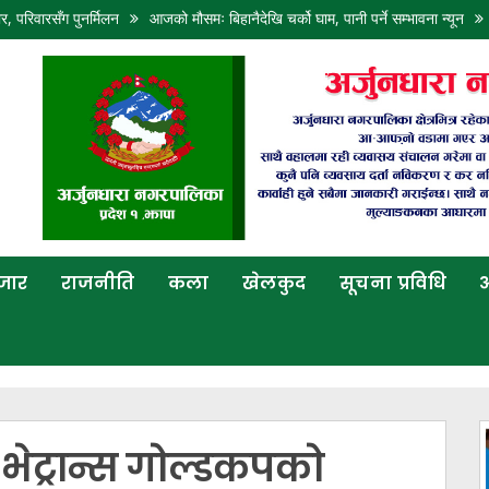
पुनर्मिलन
आजको मौसमः बिहानैदेखि चर्को घाम, पानी पर्ने सम्भावना न्यून
आज पनि कोशी
बजार
राजनीति
कला
खेलकुद
सूचना प्रविधि
अ
 भेट्रान्स गोल्डकपको