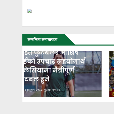
सम्बन्धित समाचारहरु
्थ
विश्वकप विजेता स्पेनले पाँच
करोड डलर पाउँदा अन्य
टिमले कति पाए ?
५ श्रावण २०८३, मंगलवार १९:३१