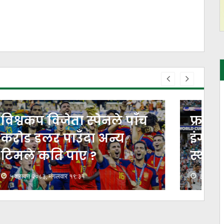
फ्रान्सलाई पराजित गर्दै
द
इंग्ल्यान्ड विश्वकपमा तेस्रो
स्थानमा
३ श्रावण २०८३, आईतवार ०८:२३