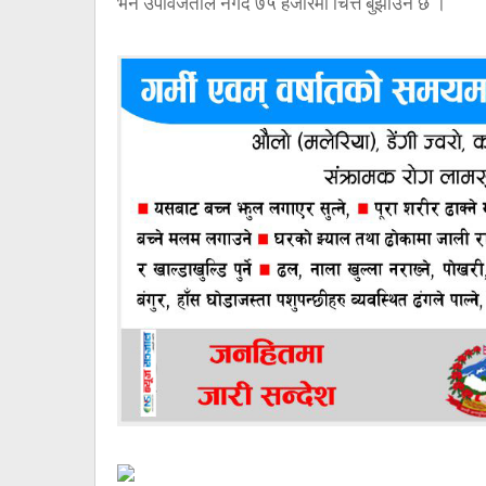
भने उपविजेताले नगद ७५ हजारमा चित्त बुझाउने छ ।