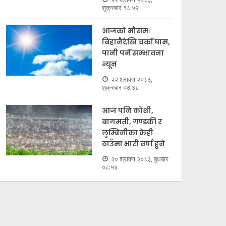
शुक्रबार १८:५२
आजको मौसमः
बिहानैदेखि चर्को घाम,
पानी पर्ने सम्भावना
न्यून
२२ श्रावण २०८३,
शुक्रबार ०७:४८
आज पनि कोशी,
बागमती, गण्डकी र
लुम्बिनीका केही
ठाउँमा भारी वर्षा हुने
२० श्रावण २०८३, बुधबार
०८:५४