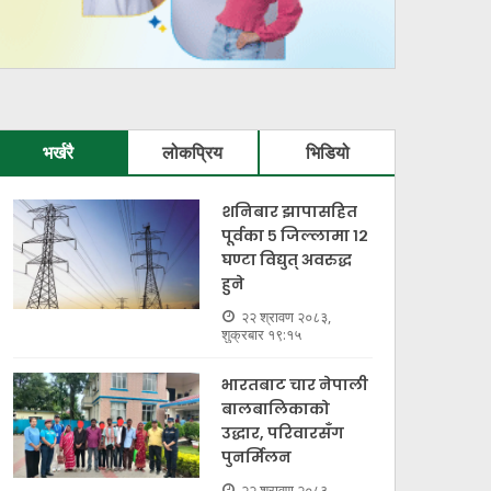
भर्खरै
लोकप्रिय
भिडियो
शनिबार झापासहित
अर्जुनधारामा फुटबलर
पूर्वका ५ जिल्लामा १२
ेवेन्द्रसँगै पाँच विधाका
घण्टा विद्युत् अवरुद्ध
हुने
खेलाडीलाई नगदसहित
नेपाल 
२२ श्रावण २०८३,
सम्मान
टी-२० 
शुक्रबार १९:१५
भारतबाट चार नेपाली
२९ असार २०८३, सोमबार १८:५६
२६ असार २०८
बालबालिकाको
उद्धार, परिवारसँग
पुनर्मिलन
२२ श्रावण २०८३,