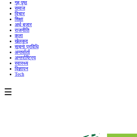
गृह पृष्ठ
समाज
विचार
शिक्षा
अर्थ बजार
राजनीति
कला
खेलकुद
सूचना प्रविधि
अन्तर्वार्ता
अन्तर्राष्ट्रिय
स्वास्थ्य
विज्ञापन
Tech
☰