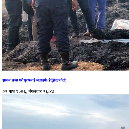
झापामा हत्या गरी पुरुषलाई जलाइयो (हेर्नुहाेस् फाेटाे)
२१ माघ २०७६, मंगलवार १६:४७