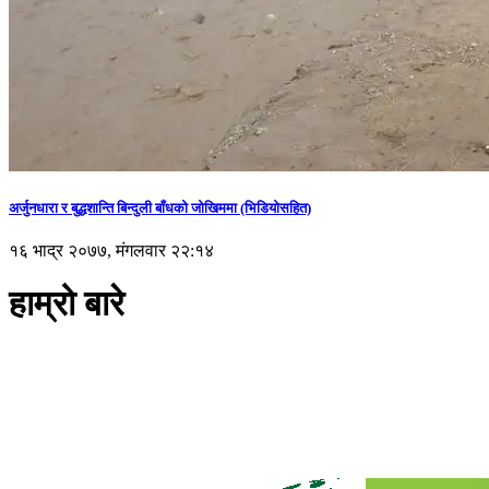
अर्जुनधारा र बुद्धशान्ति बिन्दुली बाँधको जोखिममा (भिडियाेसहित)
१६ भाद्र २०७७, मंगलवार २२:१४
हाम्रो बारे