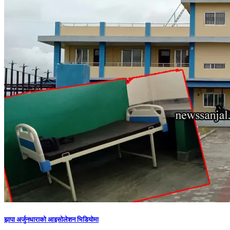
झापा अर्जुनधाराको आइसोलेशन भिडियोमा