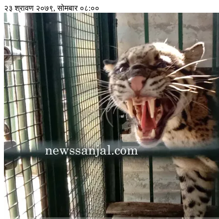
२३ श्रावण २०७९, सोमबार ०८:००