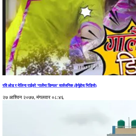
रवि ओड र मेलिना राईको ‘गालैमा डिम्पल’ सार्वजनिक (हेर्नुहोस् भिडियो)
२७ आश्विन २०७७, मंगलवार ०८:४६