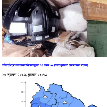
काँकरभिट्टा नाकाबाट भित्र्याइएका १८ लाख ७४ हजार मूल्यकाे लत्ताकपडा बरामद
२० श्रावण २०८३, बुधबार ०८:१७