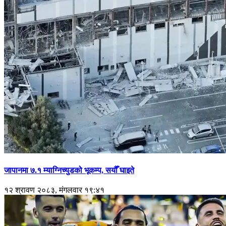
जापानमा ७.१ म्याग्निच्युडको भूकम्प, सयौँ घाइते
१२ श्रावण २०८३, मंगलवार १९:४१