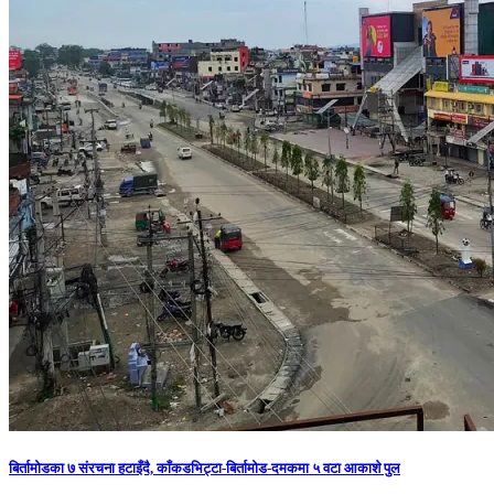
बिर्तामोडका ७ संरचना हटाइँदै, काँकडभिट्टा-बिर्तामोड-दमकमा ५ वटा आकाशे पुल