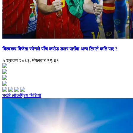
विश्वकप विजेता स्पेनले पाँच करोड डलर पाउँदा अन्य टिमले कति पाए ?
५ श्रावण २०८३, मंगलवार १९:३१
भर्खरै
लोकप्रिय
भिडियो