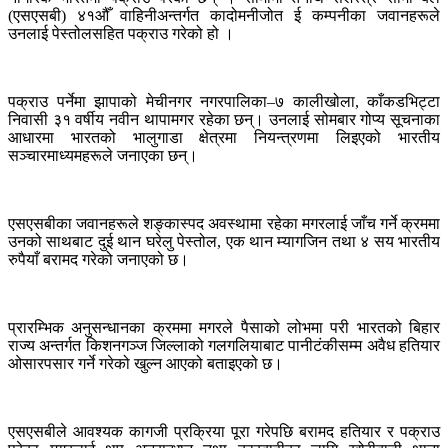
(एसएसबी) ४१औँ वाहिनीअन्तर्गत कादोमनीजोत ई कम्पनीका जवानहरूले
उनलाई पेस्तोलसहित पक्राउ गरेको हो ।
पक्राउ पर्नेमा झापाको मेचीनगर नगरपालिका–७ कालीखोला, काँकडभिट्टा
निवासी ३१ वर्षीय नवीन थापामगर रहेका छन्। उनलाई सोमबार गोप्य सूचनाका
आधारमा भारतको भालुगाडा क्षेत्रमा नियन्त्रणमा लिइएको भारतीय
सञ्चारमाध्यमहरूले जनाएका छन्।
एसएसबीका जवानहरूले शङ्कास्पद अवस्थामा रहेका मगरलाई जाँच गर्ने क्रममा
उनको साथबाट दुई थान घरेलु पेस्तोल, एक थान म्यागजिन तथा ४ सय भारतीय
रुपैयाँ बरामद गरेको जनाएको छ।
प्रारम्भिक अनुसन्धानका क्रममा मगरले पैसाको लोभमा परी भारतको बिहार
राज्य अन्तर्गत किशनगञ्ज जिल्लाको गलगलियाबाट पानीटंकीसम्म अवैध हतियार
ओसारपसार गर्ने गरेको खुल्न आएको बताइएको छ।
एसएसबीले आवश्यक कागजी प्रक्रिया पूरा गरेपछि बरामद हतियार र पक्राउ