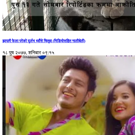
झापामै फेला परेको दुर्लभ ध्वाँसे चितुवा (भिडियोसहित नालीबेली)
१८ पुष २०७७, शनिबार ०९:१५