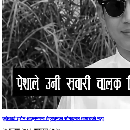
कुवेतको ड्रोन आक्रमणमा तेह्रथुमका सोमकुमार तामाङको मृत्यु
१५ श्रावण २०८३, शुक्रबार १९:१०