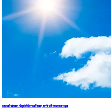
आजको मौसमः बिहानैदेखि चर्को घाम, पानी पर्ने सम्भावना न्यून