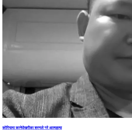
कोरियामा कानेपोखरीका शरणले गरे आत्महत्या