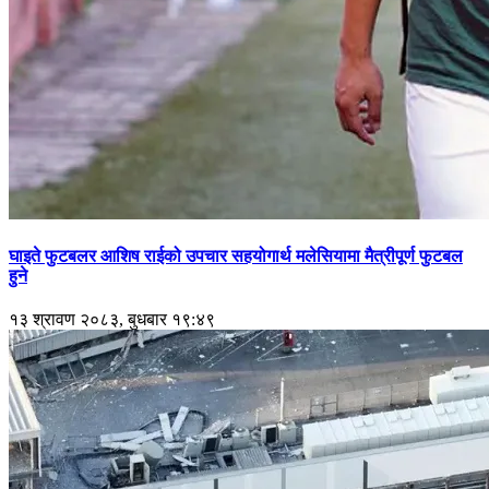
घाइते फुटबलर आशिष राईको उपचार सहयोगार्थ मलेसियामा मैत्रीपूर्ण फुटबल
हुने
१३ श्रावण २०८३, बुधबार १९:४९