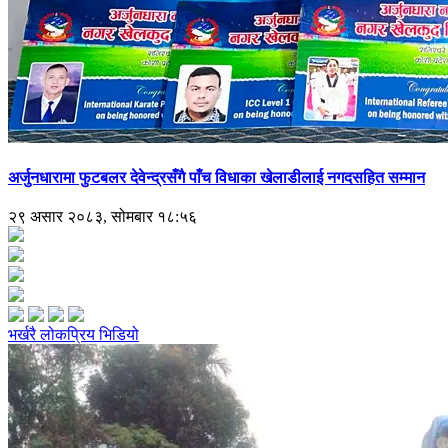
अर्जुनधारामा फुटबलर देवेन्द्रसँगै पाँच विधाका खेलाडीलाई नगदसहित सम्मान
२९ असार २०८३, सोमबार १८:५६
भर्खरै
लोकप्रिय
भिडियो