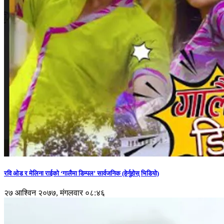
रवि ओड र मेलिना राईको ‘गालैमा डिम्पल’ सार्वजनिक (हेर्नुहोस् भिडियो)
२७ आश्विन २०७७, मंगलवार ०८:४६