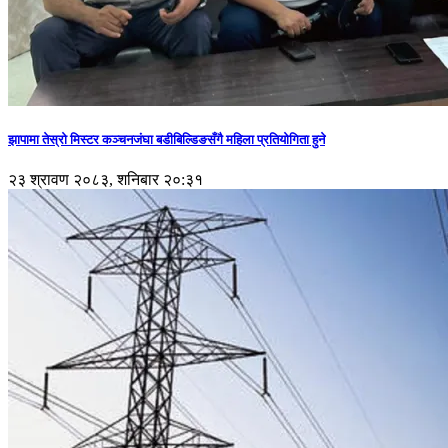
झापामा तेस्रो मिस्टर कञ्चनजंघा बडीबिल्डिङसँगै महिला प्रतियोगिता हुने
२३ श्रावण २०८३, शनिबार २०:३१