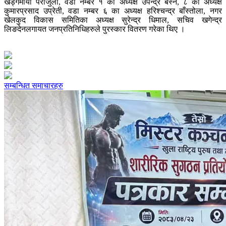
खड्गमाया पराजुली, वडा नम्बर १ का अध्यक्ष उपेन्द्र बस्ने, ८ का अध्यक्ष
कुमारप्रसाद उप्रेती, वडा नम्बर ६ का अध्यक्ष हरिश्चन्द्र बाँस्तोला, नगर
खेलकुद विकास समितिका अध्यक्ष सुरेन्द्र धिमाल, सचिव खगेन्द्र
लिङदेनलगायत जनप्रतिनिधिहरुले पुरस्कार वितरण गरेका थिए ।
सम्बन्धित समाचारहरु