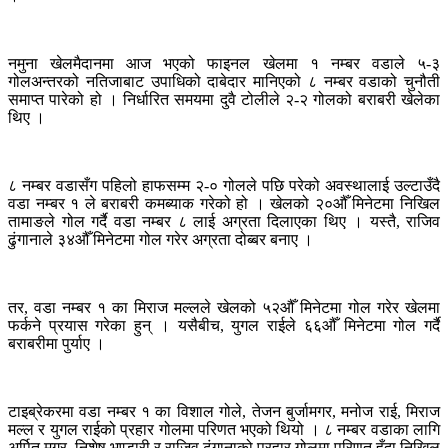
नमुना खेलमैदानमा आज भएको फाइनल खेलमा १ नम्बर वडाले ५-३
गोलअन्तरको नतिजाबाट उपाधिको दाबेदार मानिएको ८ नम्बर वडाको चुनौती
समाप्त पारेको हो । निर्धारित समयमा दुवै टोलीले २-२ गोलको बराबरी खेलेका
थिए ।
८ नम्बर वडासँग पहिलो हाफसम्म २-० गोलले पछि परेको अवस्थालाई उल्टाउँदै
वडा नम्बर १ ले बराबरी कमब्याक गरेको हो । खेलको २०औँ मिनेटमा निखिल
तामाङले गोल गर्दै वडा नम्बर ८ लाई अग्रता दिलाएका थिए । यस्तै, राजिव
ढुंगानाले ३४औँ मिनेटमा गोल गरेर अग्रता दोब्बर बनाए ।
तर, वडा नम्बर १ का मिराज मल्लले खेलको ५२औँ मिनेटमा गोल गरेर खेलमा
फर्कने प्रयास गरेका हुन् । यसैबीच, युगल राईले ६६औँ मिनेटमा गोल गर्दै
बराबरीमा पुर्याए ।
टाइब्रेकरमा वडा नम्बर १ का विशाल गोले, तेजन बुर्जामगर, मनोज राई, मिराज
मल्ल र युगल राईको प्रहार गोलमा परिणत भएको थियो । ८ नम्बर वडाका लागि
अर्पित मगर, निशेष भण्डारी र राजिव ढुंगानाको प्रहार गोलमा परिणत हुँदा निखिल