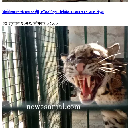
बिर्तामोडका ७ संरचना हटाइँदै, काँकडभिट्टा-बिर्तामोड-दमकमा ५ वटा आकाशे पुल
२३ श्रावण २०७९, सोमबार ०८:००