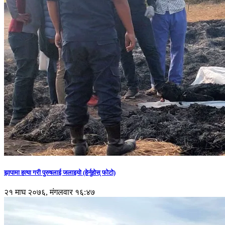
झापामा हत्या गरी पुरुषलाई जलाइयो (हेर्नुहाेस् फाेटाे)
२१ माघ २०७६, मंगलवार १६:४७