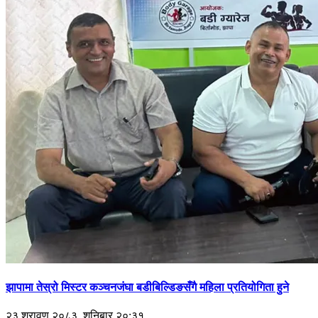
झापामा तेस्रो मिस्टर कञ्चनजंघा बडीबिल्डिङसँगै महिला प्रतियोगिता हुने
२३ श्रावण २०८३, शनिबार २०:३१