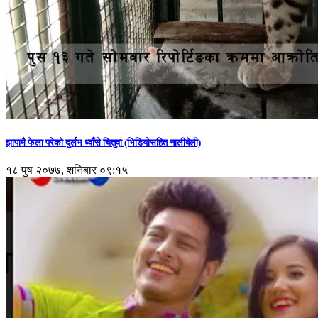
झापामै फेला परेको दुर्लभ ध्वाँसे चितुवा (भिडियोसहित नालीबेली)
१८ पुष २०७७, शनिबार ०९:१५