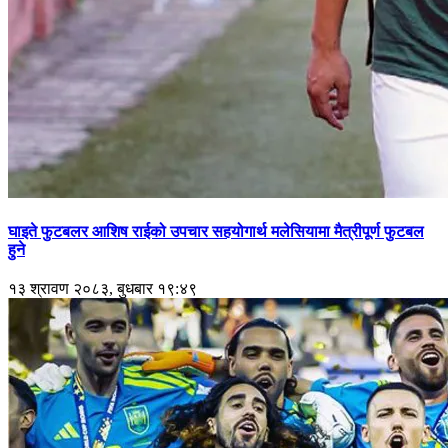
घाइते फुटबलर आशिष राईको उपचार सहयोगार्थ मलेसियामा मैत्रीपूर्ण फुटबल
हुने
१३ श्रावण २०८३, बुधबार १९:४९