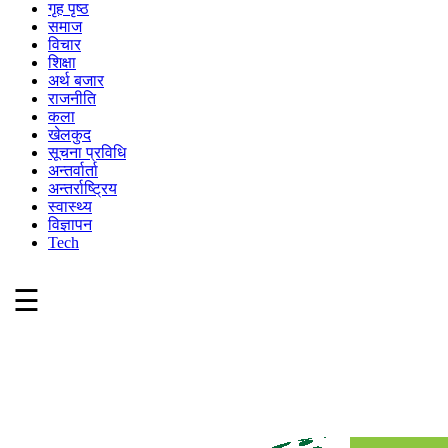
गृह पृष्ठ
समाज
विचार
शिक्षा
अर्थ बजार
राजनीति
कला
खेलकुद
सूचना प्रविधि
अन्तर्वार्ता
अन्तर्राष्ट्रिय
स्वास्थ्य
विज्ञापन
Tech
☰