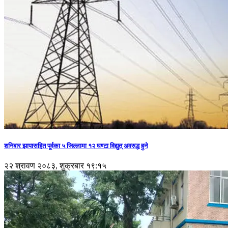
शनिबार झापासहित पूर्वका ५ जिल्लामा १२ घण्टा विद्युत् अवरुद्ध हुने
२२ श्रावण २०८३, शुक्रबार १९:१५