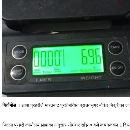
बिर्तामोड ।
झापा प्रहरीले भारतबाट प्रतिबन्धित ब्राउनसुगर बोकेर बिक्रीका
जिल्ला प्रहरी कार्यालय झापाका अनुसार सोमबार साँझ ५ बजे कचनकवल ६ स्थित ब