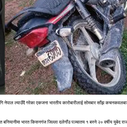
 लागि नेपाल ल्याउँदै गरेका एकजना भारतीय कारोबारीलाई सोमबार साँझ कचनकवलब
नियानीमा भारत किसनगंज जिल्ला दलेगाँउ पञ्चातय १ बस्ने २० वर्षीय युबेद राज