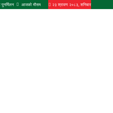
पुनर्मिलन
आजको मौसमः बिहानैदेखि चर्को घाम, पानी पर्ने सम्भावना न्यून
२३ श्रावण २०८३, शनिबार