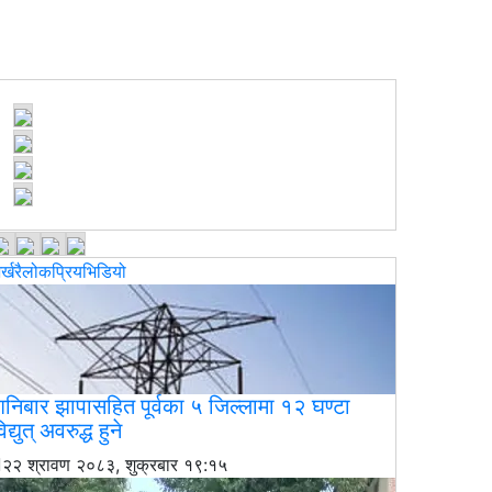
र्खरै
लोकप्रिय
भिडियो
निबार झापासहित पूर्वका ५ जिल्लामा १२ घण्टा
िद्युत् अवरुद्ध हुने
२२ श्रावण २०८३, शुक्रबार १९:१५