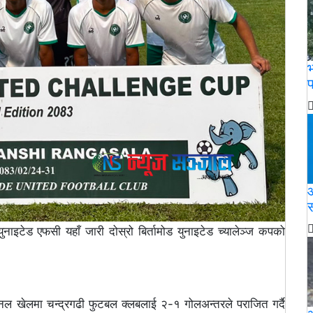
भ
प
आ
स
नाइटेड एफसी यहाँ जारी दोस्रो बिर्तामोड युनाइटेड च्यालेञ्ज कपको
ल खेलमा चन्द्रगढी फुटबल क्लबलाई २-१ गोलअन्तरले पराजित गर्दै