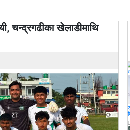
िजयी, चन्द्रगढीका खेलाडीमाथि
भ
श
व