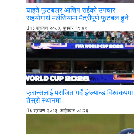
घाइते फुटबलर आशिष राईको उपचार
सहयोगार्थ मलेसियामा मैत्रीपूर्ण फुटबल हुने
१३ श्रावण २०८३, बुधबार १९:४९
फ्रान्सलाई पराजित गर्दै इंग्ल्यान्ड विश्वकपमा
तेस्रो स्थानमा
३ श्रावण २०८३, आईतवार ०८:२३