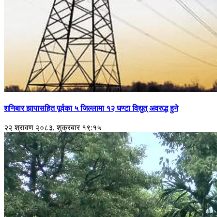
शनिबार झापासहित पूर्वका ५ जिल्लामा १२ घण्टा विद्युत् अवरुद्ध हुने
२२ श्रावण २०८३, शुक्रबार १९:१५