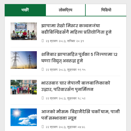
भर्खरै
लोकप्रिय
भिडियो
झापामा तेस्रो मिस्टर कञ्चनजंघा
बडीबिल्डिङसँगै महिला प्रतियोगिता हुने
२३ श्रावण २०८३, शनिबार २०:३१
शनिबार झापासहित पूर्वका ५ जिल्लामा १२
घण्टा विद्युत् अवरुद्ध हुने
२२ श्रावण २०८३, शुक्रबार १९:१५
भारतबाट चार नेपाली बालबालिकाको
उद्धार, परिवारसँग पुनर्मिलन
२२ श्रावण २०८३, शुक्रबार १८:५२
आजको मौसमः बिहानैदेखि चर्को घाम, पानी
पर्ने सम्भावना न्यून
२२ श्रावण २०८३, शुक्रबार ०७:४८