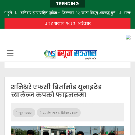
TRENDING
 हुने
शनिबार झापासहित पूर्वका ५ जिल्लामा १२ घण्टा विद्युत् अवरुद्ध हुने
भारतबाट चा
२४ श्रावण २०८३, आईतवार
गृह
पृष्ठ
समाज
☰
विचार
शिक्षा
अर्थ
शनिश्चरे एफसी बिर्तामाेड युनाइटेड
बजार
च्यालेञ्ज कपकाे फाइनलमा
राजनीति
कला
न्यूज सञ्जाल
२८ जेष्ठ २०८३, बिहीबार २०:०९
खेलकुद