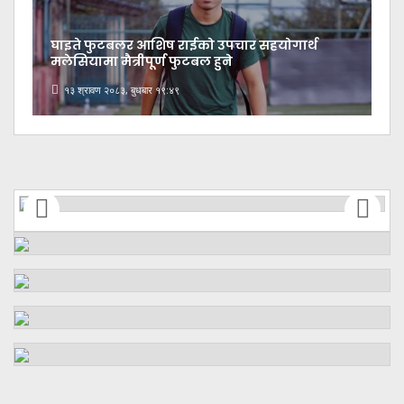
घाइते फुटबलर आशिष राईको उपचार सहयोगार्थ
मलेसियामा मैत्रीपूर्ण फुटबल हुने
१३ श्रावण २०८३, बुधबार १९:४९