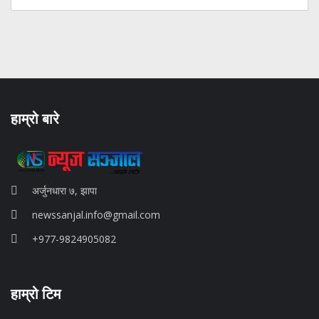
हाम्रो बारे
अर्जुनधारा ७, झापा
newssanjal.info@gmail.com
+977-9824905082
situs panen77
हाम्रो टिम
b88 slot
s77 resmi