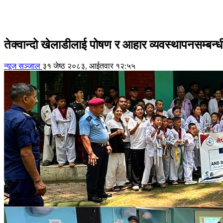
तेक्वान्दो खेलाडीलाई पोषण र आहार व्यवस्थापनसम्बन्धी
न्यूज सञ्जाल
३१ जेष्ठ २०८३, आईतवार १२:५५