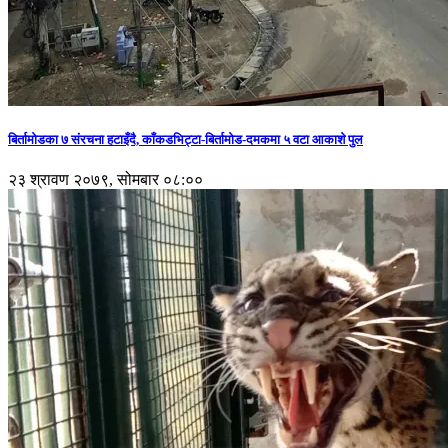
बिर्तामोडका ७ संरचना हटाइँदै, काँकडभिट्टा-बिर्तामोड-दमकमा ५ वटा आकाशे पुल
२३ श्रावण २०७९, सोमबार ०८:००