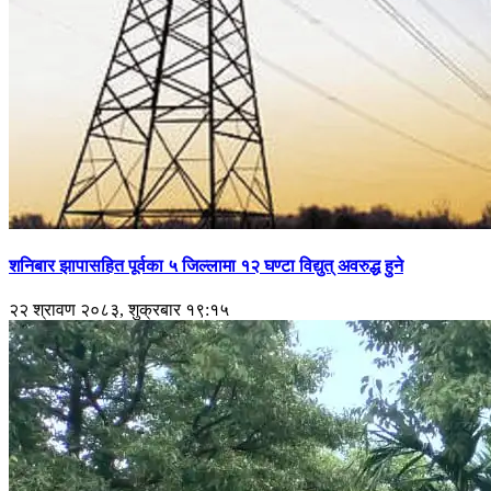
शनिबार झापासहित पूर्वका ५ जिल्लामा १२ घण्टा विद्युत् अवरुद्ध हुने
२२ श्रावण २०८३, शुक्रबार १९:१५