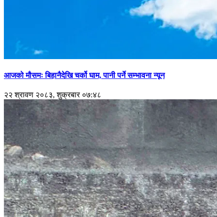
आजको मौसमः बिहानैदेखि चर्को घाम, पानी पर्ने सम्भावना न्यून
२२ श्रावण २०८३, शुक्रबार ०७:४८