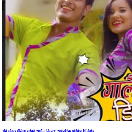
रवि ओड र मेलिना राईको ‘गालैमा डिम्पल’ सार्वजनिक (हेर्नुहोस् भिडियो)