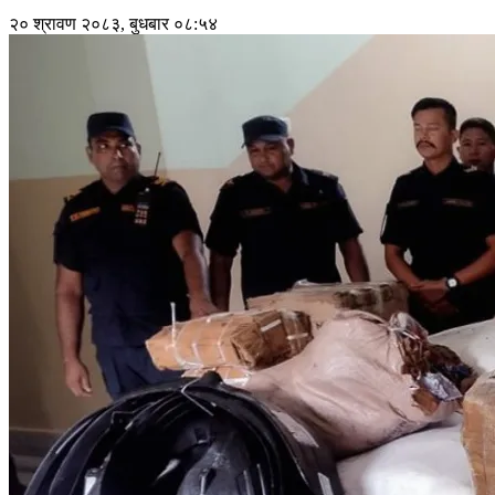
२० श्रावण २०८३, बुधबार ०८:५४