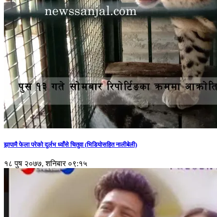
झापामै फेला परेको दुर्लभ ध्वाँसे चितुवा (भिडियोसहित नालीबेली)
१८ पुष २०७७, शनिबार ०९:१५