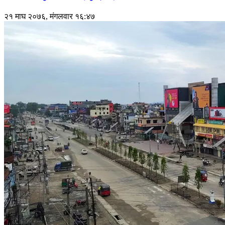
२१ माघ २०७६, मंगलवार १६:४७