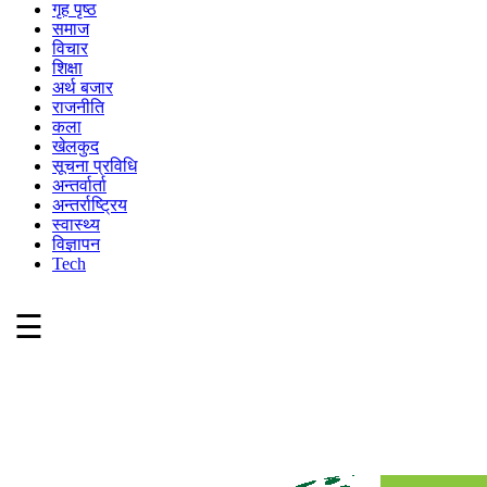
गृह पृष्ठ
समाज
विचार
शिक्षा
अर्थ बजार
राजनीति
कला
खेलकुद
सूचना प्रविधि
अन्तर्वार्ता
अन्तर्राष्ट्रिय
स्वास्थ्य
विज्ञापन
Tech
☰