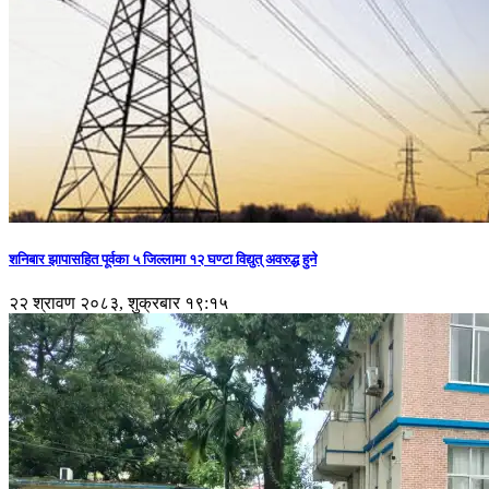
शनिबार झापासहित पूर्वका ५ जिल्लामा १२ घण्टा विद्युत् अवरुद्ध हुने
२२ श्रावण २०८३, शुक्रबार १९:१५