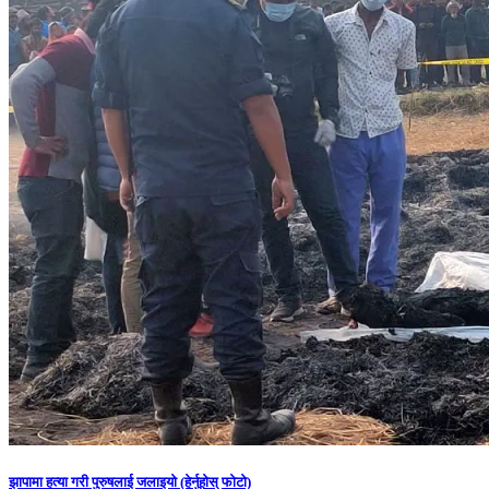
झापामा हत्या गरी पुरुषलाई जलाइयो (हेर्नुहाेस् फाेटाे)