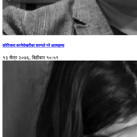
कोरियामा कानेपोखरीका शरणले गरे आत्महत्या
१३ चैत्र २०७६, बिहीबार १०:५१