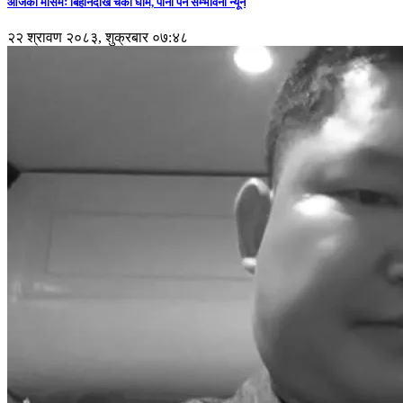
आजको मौसमः बिहानैदेखि चर्को घाम, पानी पर्ने सम्भावना न्यून
२२ श्रावण २०८३, शुक्रबार ०७:४८