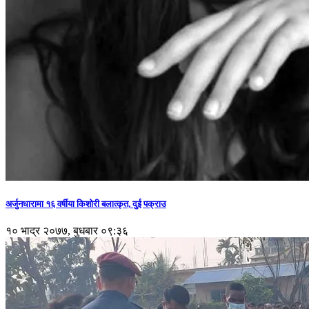
अर्जुनधारामा १६ वर्षीया किशोरी बलात्कृत, दुई पक्राउ
१० भाद्र २०७७, बुधबार ०९:३६