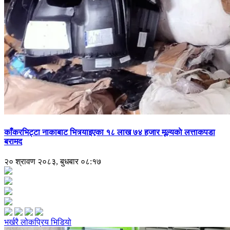
काँकरभिट्टा नाकाबाट भित्र्याइएका १८ लाख ७४ हजार मूल्यकाे लत्ताकपडा
बरामद
२० श्रावण २०८३, बुधबार ०८:१७
भर्खरै
लोकप्रिय
भिडियो