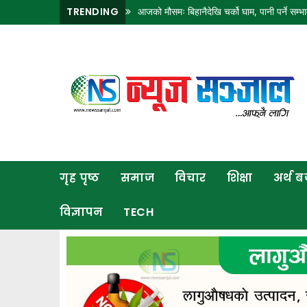
TRENDING
आजको मौसमः बिहानैदेखि चर्को घाम, पानी पर्ने सम्भा
गृह
पृष्ठ
समाज
विचार
शिक्षा
गृह पृष्ठ
समाज
विचार
शिक्षा
अर्थ 
अर्थ
बजार
विज्ञापन
TECH
राजनीति
कला
खेलकुद