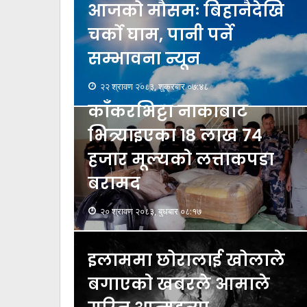
आजको मौसमः बिहानैदेखि
चर्को घाम, पानी पर्ने
सम्भावना न्यून
२२ श्रावण २०८३, शुक्रबार ०७:४८
काँकरभिट्टा नाकाबाट
भित्र्याइएका १८ लाख ७४
हजार मूल्यकाे लत्ताकपडा
बरामद
२० श्रावण २०८३, बुधबार ०८:१७
इलाममा छोरालाई खोलाले
बगाएकाे खबरले आमाले