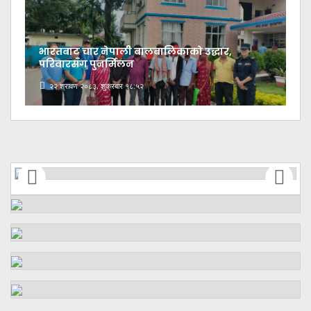
भारतबाट चार नेपाली बालबालिकाको उद्धार,
परिवारसँग पुनर्मिलन
२२ श्रावण २०८३, शुक्रबार १८:५२