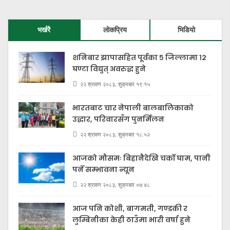
भर्खरै
लोकप्रिय
भिडियो
शनिबार झापासहित पूर्वका ५ जिल्लामा १२
घण्टा विद्युत् अवरुद्ध हुने
२२ श्रावण २०८३, शुक्रबार १९:१५
भारतबाट चार नेपाली बालबालिकाको
उद्धार, परिवारसँग पुनर्मिलन
२२ श्रावण २०८३, शुक्रबार १८:५२
आजको मौसमः बिहानैदेखि चर्को घाम, पानी
पर्ने सम्भावना न्यून
२२ श्रावण २०८३, शुक्रबार ०७:४८
आज पनि कोशी, बागमती, गण्डकी र
लुम्बिनीका केही ठाउँमा भारी वर्षा हुने