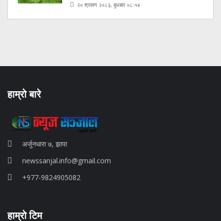
२० श्रावण २०८३, बुधबार ०८:५४
हाम्रो बारे
अर्जुनधारा ७, झापा
newssanjal.info@gmail.com
+977-9824905082
situs panen77
हाम्रो टिम
b88 slot