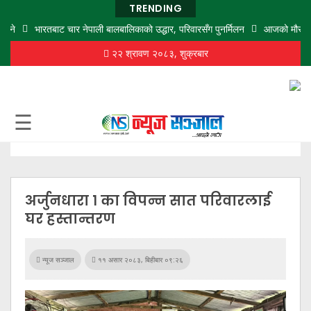
TRENDING
ने
भारतबाट चार नेपाली बालबालिकाको उद्धार, परिवारसँग पुनर्मिलन
आजको मौसमः बिहानै
२२ श्रावण २०८३, शुक्रबार
गृह
पृष्ठ
समाज
☰
विचार
शिक्षा
अर्थ
अर्जुनधारा १ का विपन्न सात परिवारलाई
बजार
घर हस्तान्तरण
राजनीति
कला
न्यूज सञ्जाल
११ असार २०८३, बिहीबार ०९:२६
खेलकुद