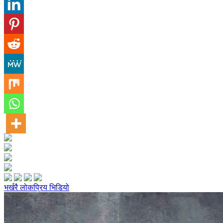
भर्खरै
लोकप्रिय
भिडियो