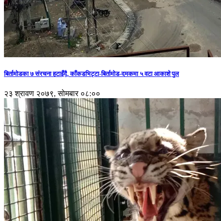
बिर्तामोडका ७ संरचना हटाइँदै, काँकडभिट्टा-बिर्तामोड-दमकमा ५ वटा आकाशे पुल
२३ श्रावण २०७९, सोमबार ०८:००