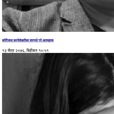
कोरियामा कानेपोखरीका शरणले गरे आत्महत्या
१३ चैत्र २०७६, बिहीबार १०:५१