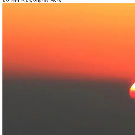
६ आश्विन २०८१, आईतवार ०७:१६