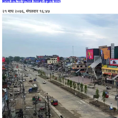
झापामा हत्या गरी पुरुषलाई जलाइयो (हेर्नुहाेस् फाेटाे)
२१ माघ २०७६, मंगलवार १६:४७