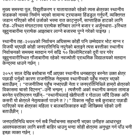
मुख्य समस्या पुल, विद्युतीकरण र यातायातको रहेको त्यस क्षेत्रका स्थानीय
सडकको नाममा निर्माण भएको सामान्य ट्रयाकमा हिंडडुल गर्नुपर्ने, व्यक्तिगत
जडान गरिएको सौर्य उर्जाको भरमा रात काट्नुपर्ने, साप्ताहिक हाटको लागि
रोङ–२स्थित मंगलटारमा प्रत्येक शनिबार लाग्ने बजार र अर्जुनधारा–३स्थित
खुदुनाबारीमा प्रत्येक आइतबार लाग्ने बजारमा पुग्ने गरेको पाइन्छ ।
स्थानीय तह–२०७४को निर्वाचन अघिसम्म कोही पनि उम्मेदवार भोट माग्न र
विजयी भएपछी कोही जनप्रतिनिधि नपुगेको बताइने त्यस बस्तीका स्थानीय
निर्वाचनको समयमा मतदान गर्न साँढे १० किलोमिटरको दुरी पार गरेर
खुदुनावारीस्थित गाँजाबारीमा रहेको नवज्योती प्राथमिक विद्यालयको मतदान
केन्द्रमा धाउने गर्छन् ।
२०५९ साल देखि बसोबास गर्दै आएका स्थानीय धनबहादुर बस्नेत उक्त क्षेत्र
पछाडी पर्नुको कारण राजनीतिक नेतृत्वमा स्थानीयको पहुँच नभएर भएको
बताउँछन् । “राजनीतिमा पहुँच नभएपछी नेता र जनप्रतिनिधिले हाम्रो क्षेत्रको
विकासमा चासो दिएनन्”–उनी भन्छन् । त्यसैगरी अर्का स्थानीय कमला तामाङ
बस्नेत प्रतिप्रश्न गर्छीन्– “स्थानीयलाई खेतीपाती र गोठाला जाँदै ठिक्क अनि
कसरी यो क्षेत्रले नेतृत्वकर्ता पाउने त ?।” विकास नहुँदा सबै कुराबाट पछाडी
पारिएको यस क्षेत्रका महिला र बालबालिकाहरु बढी जोखिममा रहेको उनी
बताउँछीन् ।
जनप्रतिनिधि चयन गर्न सबै निर्वाचनमा सहभागी भएका उनीहरु आधारभूत
आवश्यकताका लागि बस्ती बाहिर धाउनु भन्दा सोही क्षेत्रमा अनुभूत गर्न पाँउ भनी
इच्छा व्यक्त गर्छन् ।