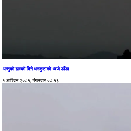
अन्तुको झल्को दिने धनकुटाको ध्वजे डाँडा
१ आश्विन २०८१, मंगलवार ०७:१३