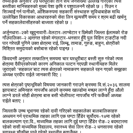
तथ्याङ्क अनुसार २७ घरधुरीका तीन सय जनसंख्या उल्लेख गरिएको त्यस
बस्तीका मानिसहरुको मुख्य पेशा कृषि र पशुपालननै रहेको छ । पिउन र
सिञ्चाईं गर्न पानीको, आंशिकरुपमा सहकारी संस्थाहरु सुविधाबाहेक माथि
उल्लेखित विकासका आधारहरुको सेवा लिन मूल्यसँगै समय र श्रम बढी खर्चनु
पर्ने सहकालेवासीहरुको बाध्यता रहेको छ ।
अर्जुनधारा–२को खुदुनावारी–वेलटार–लाप्चेटार र छिमेकी जिल्ला ईलामको रोङ
गाँउपालिका–२ अन्र्तगत रहेको मंगलटार–धनसार हुँदै पुल विहिन टाङटीङ नदी
पार गरेपछी पुगिने उक्त क्षेत्रमा राई, लिम्बू, तामाङ, गुरुङ, बाहुन, क्षेत्रीको
मिश्रित समुदायको बसोबास रहेको पाइन्छ ।
किंवदन्ती अनुसार तत्कालिन् समयमा चार घरधुरीबाट बस्ती सुरु गरेको त्यस
क्षेत्रमा दैवीप्रकोपको कारण अनिकाल पल्टन गएपछी स्थानीयहरु मिलेर
जुराएको ‘सहकाल’बाट त्यस क्षेत्रको नामाकरण सहकाले रहन गएको समूहका
अध्यक्ष प्रदीप राईले जानकारी दिए ।
त्यस क्षेत्रको पृष्ठभूमिको विषयमा जानकारी गराउने क्रममा वि.सं.२०३६ सालमा
झापाबाट अमिनहरु नापजाँच आउने क्रममा खाल्डोमा मच्छर लाग्ने हुँदा औलो
लाग्ने डरले सोही क्षेत्रमा बास बसी भोलीपल्ट नापजाँच गरि फर्केको अध्यक्ष
राईले बताए ।
जिल्लाकै उच्च भूभागमा रहेको दावी गरिएको सहकालेका बालबालिकाहरु
अध्धयन गर्न प्राथमिक तहका लागि एक घण्टा हिँडेर सूर्योदय–१४मा रहेको
बालकल्याण प्रा.वि., माध्यमिक तहका लागि दुई घण्टा हिँडेर रोङ–२ बदमटारमा
रहेको ससी माध्यमिक विद्यालय, स्वास्थ्य सेवा लिन रोङ–२ धनसारमा रहेको
स्वास्थ्य चौकीमा पुग्ने गरेको स्थानीय बताउँछन् ।