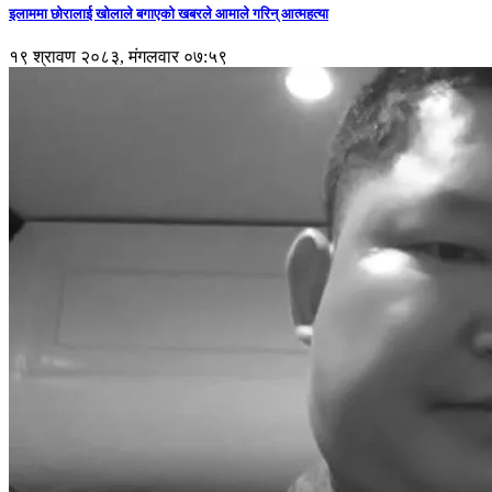
इलाममा छोरालाई खोलाले बगाएकाे खबरले आमाले गरिन् आत्महत्या
१९ श्रावण २०८३, मंगलवार ०७:५९