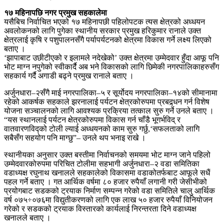
१७ महिनापछि नगर प्रमुख सहकालेमा
यसैबिच निर्वाचित भएको १७ महिनापछी पहिलोपटक त्यस क्षेत्रको अध्धयन
अवलोकनको लागि पुगेका स्थानीय सरकार प्रमुख हरिकुमार रानाले उक्त
क्षेत्रलाई कृषि र पशुपालनसँगै पर्यापर्यटनको क्षेत्रमा विकास गर्ने लक्ष्य लिएको
बताए ।
‘झापाबाट उछीटीएको र इलामले नदेखेको’ उक्त क्षेत्रमा उम्मेदवार हुँदा आफू पनि
भोट माग्न नपुगेको स्वीकार्दै अब भने विकासको लागि छिमेकी नगरपालिकाहरुसँग
सहकार्य गर्दै अगाडी बढ्ने प्रमुख रानाले बताए ।
अर्जुनधारा–२सँगै माई नगरपालिका–५ र सूर्योदय नगरपालिका–१४को सीमानामा
रहेको आकर्षक सहकाले झरनालाई पर्यटन क्षेत्रकोरुपमा प्रबद्र्धन गर्न विशेष
योजना सञ्चालनको लागि आवश्यक प्रक्रिया तत्काल सुरु गर्ने उनले बताए ।
“यस स्थानलाई पर्यटन क्षेत्रकोरुपमा विकास गर्न चाँडै भूगर्भविद् र
वातवारणविद्को टोली ल्याई अध्धयनको काम सुरु गर्छु,‘सफलताको लागि
सबैसँग सहयोग पनि माग्छु”– उनले थप भनाइ राखे ।
स्थानीयका अनुसार उक्त बस्तीमा निर्वाचनको समयमा भोट माग्न जाने पहिलो
उम्मेदवारकोरुपमा परिचित टोलीमा सहभागी अर्जुनधारा–२ वडा समितिका
वडाध्यक्ष रघुनाथ खनालले सहकालेको विकासमा वडाकोतर्फबाट आफूले सधैं
पहल गर्ने बताए । गत आर्थिक वर्षमा ८० हजार रुपैयाँ लगानी गरी जेसीभीको
प्रयोगबाट सडकको ट्रयाक निर्माण सम्पन्न गरेको वडा समितिले चालु आर्थिक
वर्ष ०७५÷०७६मा विद्युतीकरणको लागि एक लाख ५० हजार रुपैयाँ विनियोजन
गरेको र सडकको ट्रयाक विस्तारको कार्यलाई निरन्तरता दिने वडाध्यक्ष
खनालले बताए ।