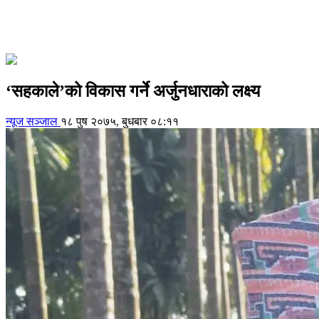
‘सहकाले’को विकास गर्ने अर्जुनधाराको लक्ष्य
न्यूज सञ्जाल
१८ पुष २०७५, बुधबार ०८:११