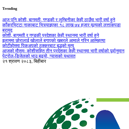
Trending
आज पनि कोशी, बागमती, गण्डकी र लुम्बिनीका केही ठाउँमा भारी वर्षा हुने
काँकरभिट्टा नाकाबाट भित्र्याइएका १८ लाख ७४ हजार मूल्यकाे लत्ताकपडा
बरामद
कोशी, बागमती र गण्डकी प्रदेशका केही स्थानमा भारी वर्षा हुने
इलाममा छोरालाई खोलाले बगाएकाे खबरले आमाले गरिन् आत्महत्या
कोटीहोममा पिकअपको ठक्करबाट बृद्धको मृत्यु
आजको मौसमः कोशीसहित तीन प्रदेशका केही स्थानमा भारी वर्षाको पूर्वानुमान
पेट्रोल-डिजेलको भाउ बढ्यो, ग्यासको यथावत
२१ श्रावण २०८३, बिहीबार