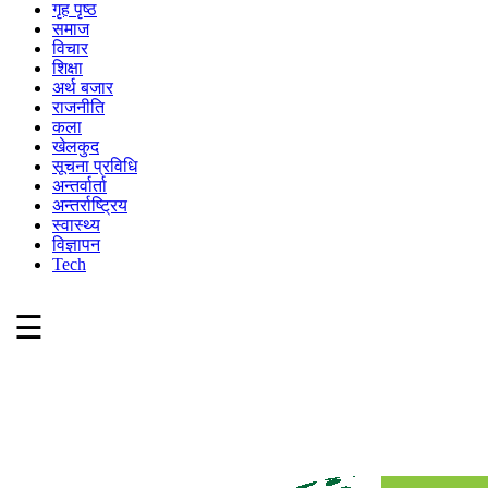
गृह पृष्ठ
समाज
विचार
शिक्षा
अर्थ बजार
राजनीति
कला
खेलकुद
सूचना प्रविधि
अन्तर्वार्ता
अन्तर्राष्ट्रिय
स्वास्थ्य
विज्ञापन
Tech
☰