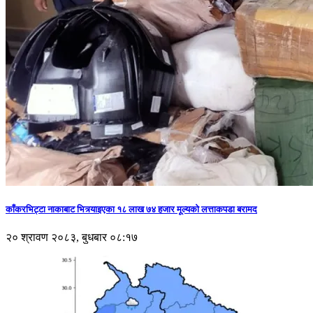
काँकरभिट्टा नाकाबाट भित्र्याइएका १८ लाख ७४ हजार मूल्यकाे लत्ताकपडा बरामद
२० श्रावण २०८३, बुधबार ०८:१७