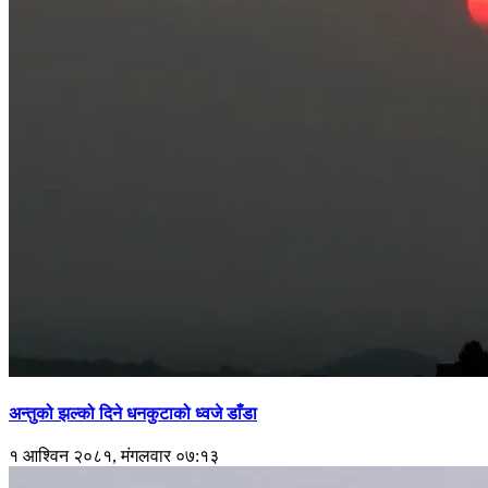
अन्तुको झल्को दिने धनकुटाको ध्वजे डाँडा
१ आश्विन २०८१, मंगलवार ०७:१३