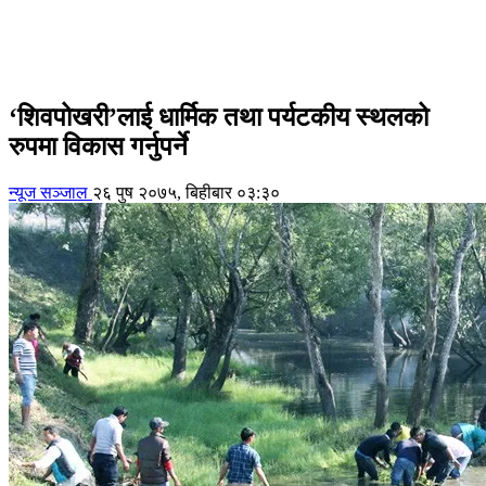
‘शिवपोखरी’लाई धार्मिक तथा पर्यटकीय स्थलको
रुपमा विकास गर्नुपर्ने
न्यूज सञ्जाल
२६ पुष २०७५, बिहीबार ०३:३०