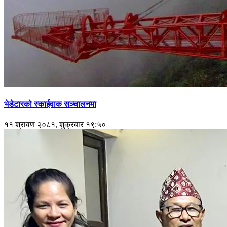
भेडेटारको स्काईवाक सञ्चालनमा
११ श्रावण २०८१, शुक्रबार १९:५०