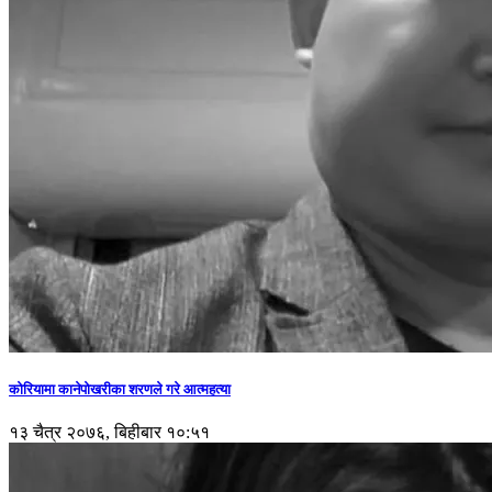
कोरियामा कानेपोखरीका शरणले गरे आत्महत्या
१३ चैत्र २०७६, बिहीबार १०:५१