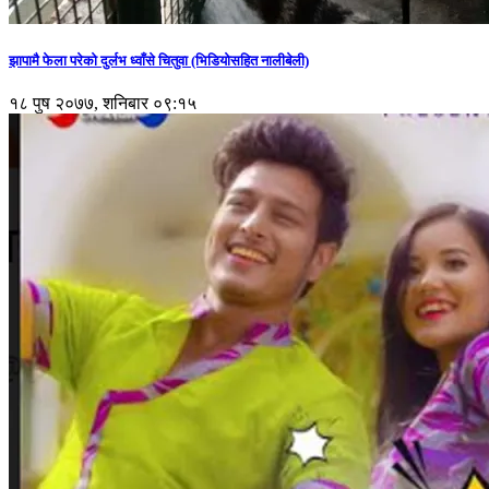
झापामै फेला परेको दुर्लभ ध्वाँसे चितुवा (भिडियोसहित नालीबेली)
१८ पुष २०७७, शनिबार ०९:१५