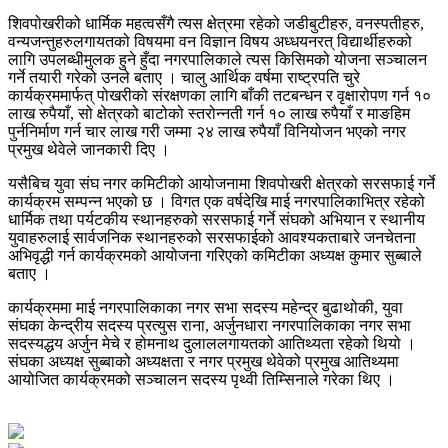
शिवपोखरीको धार्मिक महत्वसँगै त्यस क्षेत्रमा रहेको जडीबुटीहरु, वनस्पतीहरु,
वन्यजन्तुहरुलगायतको विषयमा वन विज्ञान विषय अध्धयनरत् विद्यार्थीहरुको
लागि उपलब्धीमुलक हुने हुँदा नगरपालिकाले त्यस किसिमको योजना सञ्चालन
गर्ने तयारी गरेको उनले बताए । चालु आर्थिक वर्षमा राष्ट्रपति चुरे
कार्यक्रममार्फत् पोखरीको संरक्षणका लागि बाँकी तटबन्धन र वृक्षारोपण गर्न १०
लाख रुपैयाँ, सो क्षेत्रको बाटोको स्तरोन्नती गर्न १० लाख रुपैयाँ र माङहिम
पुर्ननिर्माण गर्न चार लाख गरी जम्मा २४ लाख रुपैयाँ विनियोजन भएको नगर
प्रमुख थेवेले जानकारी दिए ।
यसैबिच युवा संघ नगर कमिटीको आयोजनामा शिवपोखरी क्षेत्रको सरसफाई गर्ने
कार्यक्रम सम्पन्न भएको छ । विगत एक वर्षदेखि माई नगरपालिकाभित्र रहेको
धार्मिक तथा पर्यटकीय स्थानहरुको सरसफाई गर्ने संघको अभियान र स्थानीय
युवाहरुलाई सार्वजनिक स्थानहरुको सरसफाईको आवश्यकताबारे जनचेतना
अभिवृद्धी गर्न कार्यक्रमको आयोजना गरिएको कमिटीका अध्यक्ष कुमार सुब्बाले
बताए ।
कार्यक्रममा माई नगरपालिकाका नगर सभा सदस्य महेन्द्र बुढाथोकी, युवा
संघका केन्द्रीय सदस्य प्रत्युस राना, अर्जुनधारा नगरपालिकाका नगर सभा
सदस्यद्धय अर्जुन मेचे र होमनाथ दुलाललगायतको आतिथ्यता रहेको थियो ।
संघका अध्यक्ष सुब्बाको अध्यक्षता र नगर प्रमुख थेवेको प्रमुख आतिथ्यमा
आयोजित कार्यक्रमको सञ्चालन सदस्य पृथ्वी तिम्सिनाले गरेका थिए ।