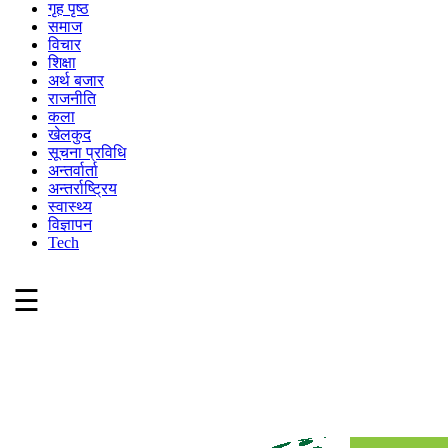
गृह पृष्ठ
समाज
विचार
शिक्षा
अर्थ बजार
राजनीति
कला
खेलकुद
सूचना प्रविधि
अन्तर्वार्ता
अन्तर्राष्ट्रिय
स्वास्थ्य
विज्ञापन
Tech
☰