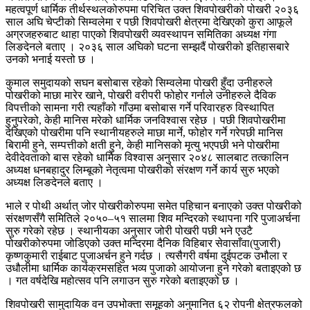
महत्वपूर्ण धार्मिक तीर्थस्थलकोरुपमा परिचित उक्त शिवपोखरीको पोखरी २०३६
साल अघि चेप्टीको सिम्वलेमा र पछी शिवपोखरी क्षेत्रमा देखिएको कुरा आफूले
अग्रजहरुबाट थाहा पाएको शिवपोखरी व्यवस्थापन समितिका अध्यक्ष गंगा
लिङदेनले बताए । २०३६ साल अघिको घटना सम्झदैं पोखरीको इतिहासबारे
उनको भनाई यस्तो छ ।
कुमाल समुदायको सघन बसोबास रहेको सिम्वलेमा पोखरी हुँदा उनीहरुले
पोखरीको माछा मारेर खाने, पोखरी वरीपरी फोहोर गर्नाले उनीहरुले दैविक
विपत्तीको सामना गरी त्यहाँको गाँउमा बसोबास गर्ने परिवारहरु विस्थापित
हुनुपरेको, केही मानिस मरेको धार्मिक जनविश्वास रहेछ । पछी शिवपोखरीमा
देखिएको पोखरीमा पनि स्थानीयहरुले माछा मार्ने, फोहोर गर्ने गरेपछी मानिस
बिरामी हुने, सम्पत्तीको क्षती हुने, केही मानिसको मृत्यु भएपछी भने पोखरीमा
देवीदेवताको बास रहेको धार्मिक विश्वास अनुसार २०४८ सालबाट तत्कालिन
अध्यक्ष धनबहादुर लिम्बूको नेतृत्वमा पोखरीको संरक्षण गर्ने कार्य सुरु भएको
अध्यक्ष लिङदेनले बताए ।
भाले र पोथी अर्थात् जोर पोखरीकोरुपमा समेत पहिचान बनाएको उक्त पोखरीको
संरक्षणसँगै समितिले २०५०–५१ सालमा शिव मन्दिरको स्थापना गरि पुजाअर्चना
सुरु गरेको रहेछ । स्थानीयका अनुसार जोरी पोखरी पछी भने एउटै
पोखरीकोरुपमा जोडिएको उक्त मन्दिरमा दैनिक विहिबार सेवासाँवा(पुजारी)
कृष्णकुमारी राईबाट पुजाअर्चन हुने गर्दछ । त्यसैगरी वर्षमा दुईपटक उभौला र
उधौलीमा धार्मिक कार्यक्रमसहित भव्य पुजाको आयोजना हुने गरेको बताइएको छ
। गत वर्षदेखि महोत्सव पनि लगाउन सुरु गरेको बताइएको छ ।
शिवपोखरी सामुदायिक वन उपभोक्ता समूहको अनुमानित ६२ रोपनी क्षेत्रफलको