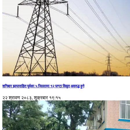
शनिबार झापासहित पूर्वका ५ जिल्लामा १२ घण्टा विद्युत् अवरुद्ध हुने
२२ श्रावण २०८३, शुक्रबार १९:१५