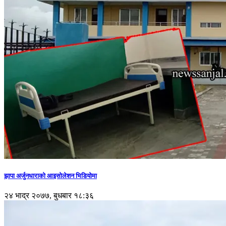
झापा अर्जुनधाराको आइसोलेशन भिडियोमा
२४ भाद्र २०७७, बुधबार १८:३६