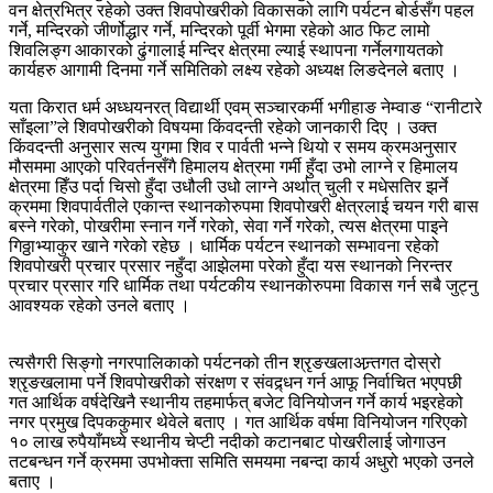
वन क्षेत्रभित्र रहेको उक्त शिवपोखरीको विकासको लागि पर्यटन बोर्डसँग पहल
गर्ने, मन्दिरको जीर्णोद्धार गर्ने, मन्दिरको पूर्वी भेगमा रहेको आठ फिट लामो
शिवलिङ्ग आकारको ढुंगालाई मन्दिर क्षेत्रमा ल्याई स्थापना गर्नेलगायतको
कार्यहरु आगामी दिनमा गर्ने समितिको लक्ष्य रहेको अध्यक्ष लिङदेनले बताए ।
यता किरात धर्म अध्धयनरत् विद्यार्थी एवम् सञ्चारकर्मी भगीहाङ नेम्वाङ “रानीटारे
साँइला”ले शिवपोखरीको विषयमा किंवदन्ती रहेको जानकारी दिए । उक्त
किंवदन्ती अनुसार सत्य युगमा शिव र पार्वती भन्ने थियो र समय क्रमअनुसार
मौसममा आएको परिवर्तनसँगै हिमालय क्षेत्रमा गर्मी हुँदा उभो लाग्ने र हिमालय
क्षेत्रमा हिँउ पर्दा चिसो हुँदा उधौली उधो लाग्ने अर्थात् चुली र मधेसतिर झर्ने
क्रममा शिवपार्वतीले एकान्त स्थानकोरुपमा शिवपोखरी क्षेत्रलाई चयन गरी बास
बस्ने गरेको, पोखरीमा स्नान गर्ने गरेको, सेवा गर्ने गरेको, त्यस क्षेत्रमा पाइने
गिठ्ठाभ्याकुर खाने गरेको रहेछ । धार्मिक पर्यटन स्थानको सम्भावना रहेको
शिवपोखरी प्रचार प्रसार नहुँदा आझेलमा परेको हुँदा यस स्थानको निरन्तर
प्रचार प्रसार गरि धार्मिक तथा पर्यटकीय स्थानकोरुपमा विकास गर्न सबै जुट्नु
आवश्यक रहेको उनले बताए ।
त्यसैगरी सिङ्गो नगरपालिकाको पर्यटनको तीन श्रृङखलाअन्र्तगत दोस्रो
श्रृङखलामा पर्ने शिवपोखरीको संरक्षण र संवद्र्धन गर्न आफू निर्वाचित भएपछी
गत आर्थिक वर्षदेखिनै स्थानीय तहमार्फत् बजेट विनियोजन गर्ने कार्य भइरहेको
नगर प्रमुख दिपककुमार थेवेले बताए । गत आर्थिक वर्षमा विनियोजन गरिएको
१० लाख रुपैयाँमध्ये स्थानीय चेप्टी नदीको कटानबाट पोखरीलाई जोगाउन
तटबन्धन गर्ने क्रममा उपभोक्ता समिति समयमा नबन्दा कार्य अधुरो भएको उनले
बताए ।