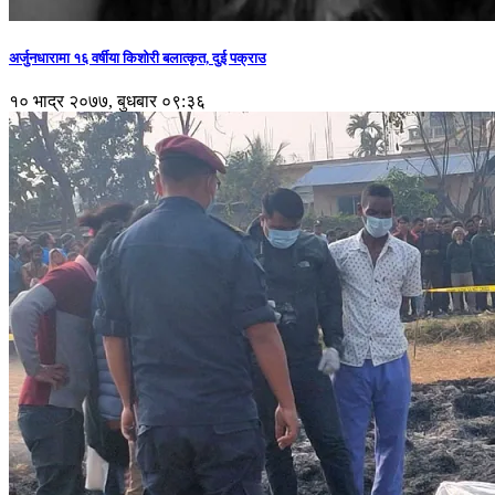
अर्जुनधारामा १६ वर्षीया किशोरी बलात्कृत, दुई पक्राउ
१० भाद्र २०७७, बुधबार ०९:३६