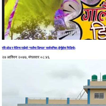
रवि ओड र मेलिना राईको ‘गालैमा डिम्पल’ सार्वजनिक (हेर्नुहोस् भिडियो)
२७ आश्विन २०७७, मंगलवार ०८:४६