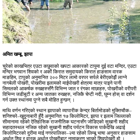
अमित खम्बू,
झापा
चुरेको काखभित्र एउटा कछुवाको खपटा आकारको टापुमा दुई वटा मन्दिर, एउटा
मन्दिर भगवान शिवको र अर्को किरात समुदायको किरात हाङसाम वारक
माङहिम, टापुको अनुमानित २०० मिटर लामो वरपर सर्पले बेरीएकोझैं लाग्ने
नागबेली पोखरी, पोखरीमा इलामको माईपोखरी क्षेत्रमा मात्र पाइने पानी
सिमलको आकर्षक रुखहरुसँगै विभिन्न जात र रंगका माछाहरु, पोखरीको वरीपरी
विभिन्न जडीबुटी र अन्य जातका रुखहरु, नजिकै चेप्टी नदी, घुम्न होस् वा दर्शन
गर्न उक्त स्थानमा पुग्ने सबै मोहित हुन्छन् ।
माथि वर्णन गरिएको स्थान झापाको व्यापारीक केन्द्र बिर्तामोडको मुक्तिचौक–
शनिश्चरे–खुदुनाबारी हुँदै अनुमानित १७ किलोमिटर, झापा र इलाम जिल्लाको
सीमानामा रहेको ऐतिहासिक राजनीतिक घटनासँग जोडिएको सुखानी शहीद
सहादतस्थल नजिक रहेको सुखानी शहीद पर्यटन विकास पार्कदेखि अढाई
किलोमिटरको दुरीमा माई नगरपालिका–२मा रहेको लिम्बू भाषा अनुसार हाङसाम
अर्थात शिव र वारक अर्थात् पोखरीबाट नामाकरण भएको शिवपोखरी हो ।