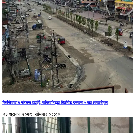
बिर्तामोडका ७ संरचना हटाइँदै, काँकडभिट्टा-बिर्तामोड-दमकमा ५ वटा आकाशे पुल
२३ श्रावण २०७९, सोमबार ०८:००