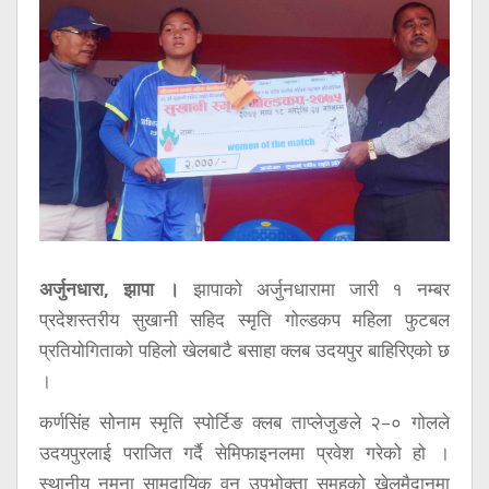
सूचना
प्रविधि
अन्तर्वार्ता
अन्तर्राष्ट्रिय
स्वास्थ्य
विज्ञापन
Tech
अर्जुनधारा, झापा ।
झापाको अर्जुनधारामा जारी १ नम्बर
प्रदेशस्तरीय सुखानी सहिद स्मृति गोल्डकप महिला फुटबल
प्रतियोगिताको पहिलो खेलबाटै बसाहा क्लब उदयपुर बाहिरिएको छ
।
कर्णसिंह सोनाम स्मृति स्पोर्टिङ क्लब ताप्लेजुङले २–० गोलले
उदयपुरलाई पराजित गर्दै सेमिफाइनलमा प्रवेश गरेको हो ।
स्थानीय नमूना सामुदायिक वन उपभोक्ता समूहको खेलमैदानमा