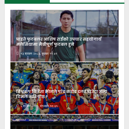
घाइते फुटबलर आशिष राईको उपचार सहयोगार्थ
मलेसियामा मैत्रीपूर्ण फुटबल हुने
१३ श्रावण २०८३, बुधबार १९:४९
विश्वकप विजेता स्पेनले पाँच करोड डलर पाउँदा अन्य
टिमले कति पाए ?
५ श्रावण २०८३, मंगलवार १९:३१