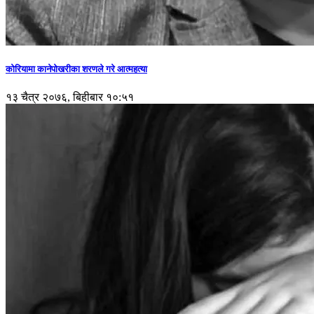
कोरियामा कानेपोखरीका शरणले गरे आत्महत्या
१३ चैत्र २०७६, बिहीबार १०:५१