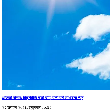
आजको मौसमः बिहानैदेखि चर्को घाम, पानी पर्ने सम्भावना न्यून
२२ श्रावण २०८३, शुक्रबार ०७:४८