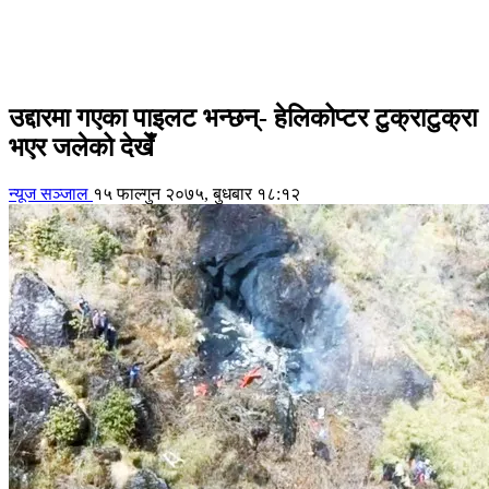
उद्दारमा गएका पाइलट भन्छन्- हेलिकोप्टर टुक्राटुक्रा
भएर जलेको देखेँ
न्यूज सञ्जाल
१५ फाल्गुन २०७५, बुधबार १८:१२