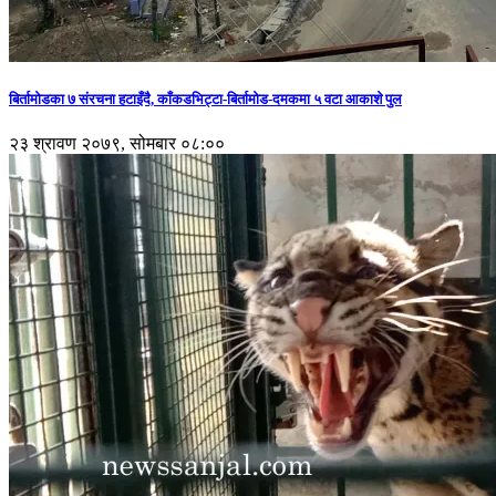
बिर्तामोडका ७ संरचना हटाइँदै, काँकडभिट्टा-बिर्तामोड-दमकमा ५ वटा आकाशे पुल
२३ श्रावण २०७९, सोमबार ०८:००