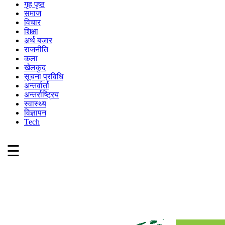
गृह पृष्ठ
समाज
विचार
शिक्षा
अर्थ बजार
राजनीति
कला
खेलकुद
सूचना प्रविधि
अन्तर्वार्ता
अन्तर्राष्ट्रिय
स्वास्थ्य
विज्ञापन
Tech
☰