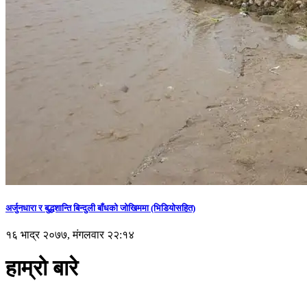
अर्जुनधारा र बुद्धशान्ति बिन्दुली बाँधको जोखिममा (भिडियाेसहित)
१६ भाद्र २०७७, मंगलवार २२:१४
हाम्रो बारे