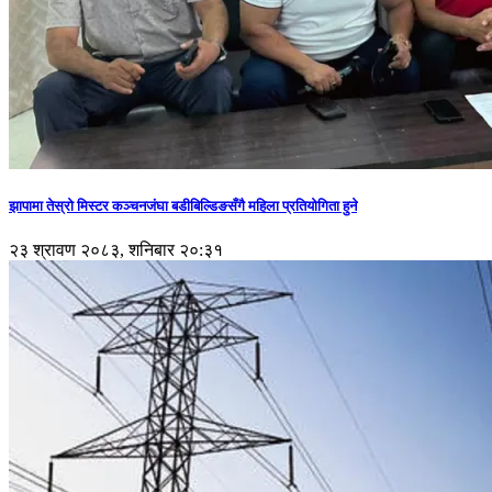
झापामा तेस्रो मिस्टर कञ्चनजंघा बडीबिल्डिङसँगै महिला प्रतियोगिता हुने
२३ श्रावण २०८३, शनिबार २०:३१