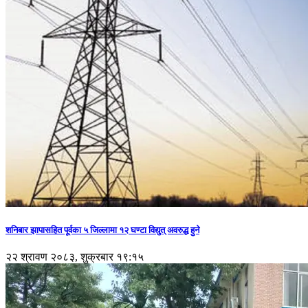
शनिबार झापासहित पूर्वका ५ जिल्लामा १२ घण्टा विद्युत् अवरुद्ध हुने
२२ श्रावण २०८३, शुक्रबार १९:१५