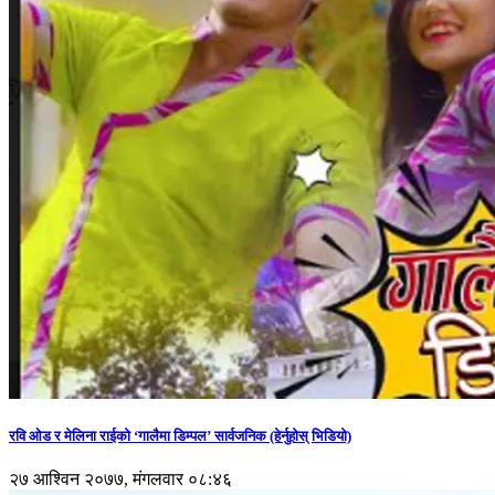
रवि ओड र मेलिना राईको ‘गालैमा डिम्पल’ सार्वजनिक (हेर्नुहोस् भिडियो)
२७ आश्विन २०७७, मंगलवार ०८:४६