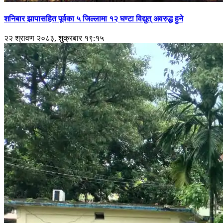
शनिबार झापासहित पूर्वका ५ जिल्लामा १२ घण्टा विद्युत् अवरुद्ध हुने
२२ श्रावण २०८३, शुक्रबार १९:१५