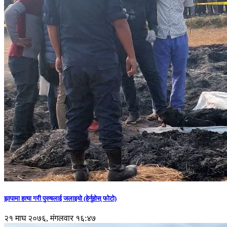
झापामा हत्या गरी पुरुषलाई जलाइयो (हेर्नुहाेस् फाेटाे)
२१ माघ २०७६, मंगलवार १६:४७