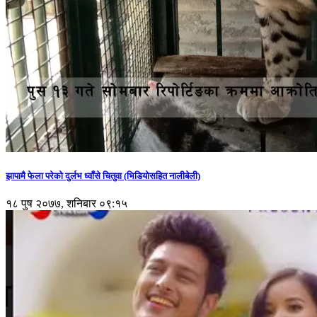
झापामै फेला परेको दुर्लभ ध्वाँसे चितुवा (भिडियोसहित नालीबेली)
१८ पुष २०७७, शनिबार ०९:१५