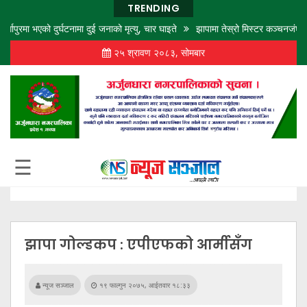
TRENDING
भएको दुर्घटनामा दुई जनाको मृत्यु, चार घाइते
झापामा तेस्रो मिस्टर कञ्चनजंघा बडीबिल्डिङसँ
२५ श्रावण २०८३, सोमबार
गृह
पृष्ठ
समाज
विचार
शिक्षा
☰
अर्थ
बजार
राजनीति
झापा गोल्डकप : एपीएफको आर्मीसँग
कला
खेलकुद
न्यूज सञ्जाल
१९ फाल्गुन २०७५, आईतवार १८:३३