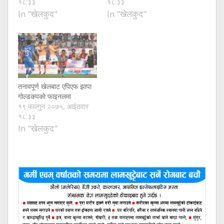
१८:३३
१८:३३
In "खेलकुद"
In "खेलकुद"
तनावपूर्ण खेलबाट एपिएफ झापा
गोल्डकपको फाइनलमा
१९ फाल्गुन २०७५, आईतवार
१८:३३
In "खेलकुद"