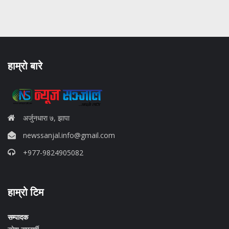
हाम्रो बारे
अर्जुनधारा ७, झापा
newssanjal.info@gmail.com
+977-9824905082
situs panen77
हाम्रो टिम
b88 slot
s77 resmi
daftar slot88
सम्पादक
judi slot online pulsa