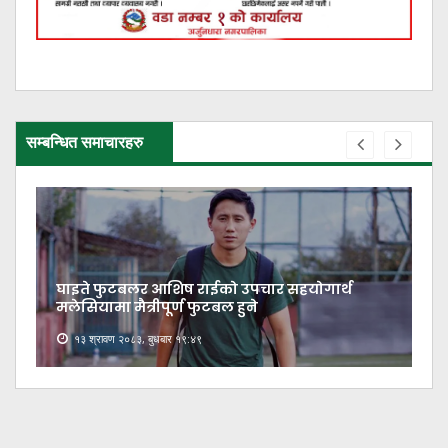
सम्बन्धित समाचारहरु
घाइते फुटबलर आशिष राईको उपचार सहयोगार्थ
मलेसियामा मैत्रीपूर्ण फुटबल हुने
१३ श्रावण २०८३, बुधबार १९:४९