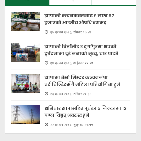
झापाको कचनकवलबाट ९ लाख ६७
हजारको भारतीय औषधि बरामद
२५ श्रावण २०८३, सोमबार १७:४७
झापाको बिर्तामोड र दुर्गापुरमा भएको
दुर्घटनामा दुई जनाको मृत्यु, चार घाइते
२४ श्रावण २०८३, आईतवार २२:२७
झापामा तेस्रो मिस्टर कञ्चनजंघा
बडीबिल्डिङसँगै महिला प्रतियोगिता हुने
२३ श्रावण २०८३, शनिबार २०:३१
शनिबार झापासहित पूर्वका ५ जिल्लामा १२
घण्टा विद्युत् अवरुद्ध हुने
२२ श्रावण २०८३, शुक्रबार १९:१५