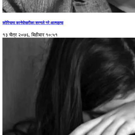
कोरियामा कानेपोखरीका शरणले गरे आत्महत्या
१३ चैत्र २०७६, बिहीबार १०:५१