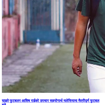
घाइते फुटबलर आशिष राईको उपचार सहयोगार्थ मलेसियामा मैत्रीपूर्ण फुटबल
हुने