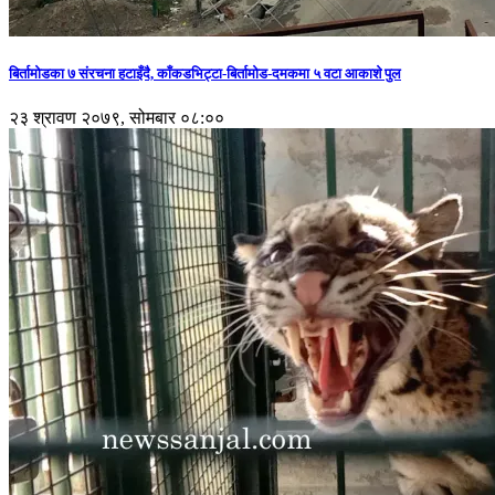
बिर्तामोडका ७ संरचना हटाइँदै, काँकडभिट्टा-बिर्तामोड-दमकमा ५ वटा आकाशे पुल
२३ श्रावण २०७९, सोमबार ०८:००