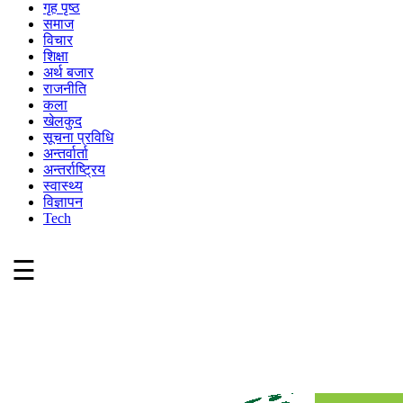
गृह पृष्ठ
समाज
विचार
शिक्षा
अर्थ बजार
राजनीति
कला
खेलकुद
सूचना प्रविधि
अन्तर्वार्ता
अन्तर्राष्ट्रिय
स्वास्थ्य
विज्ञापन
Tech
☰