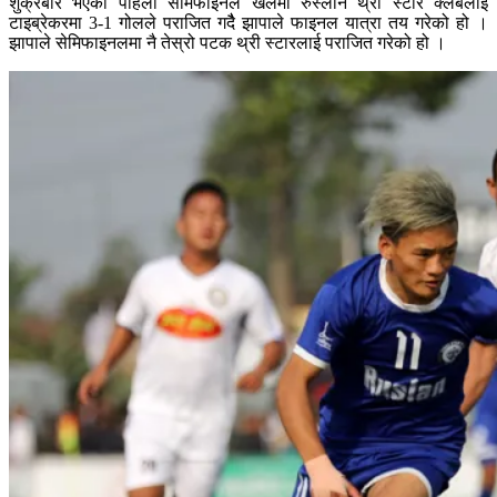
शुक्रबार भएको पहिलो सेमिफाइनल खेलमा रुस्लान थ्री स्टार क्लबलाई
टाइब्रेकरमा 3-1 गोलले पराजित गदैै झापाले फाइनल यात्रा तय गरेको हो ।
झापाले सेमिफाइनलमा नै तेस्रो पटक थ्री स्टारलाई पराजित गरेको हो ।