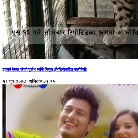
झापामै फेला परेको दुर्लभ ध्वाँसे चितुवा (भिडियोसहित नालीबेली)
१८ पुष २०७७, शनिबार ०९:१५