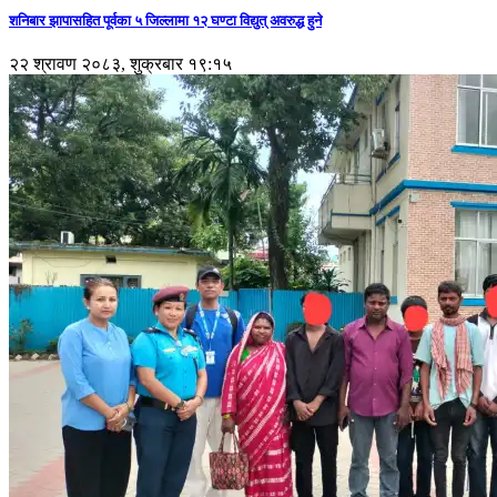
शनिबार झापासहित पूर्वका ५ जिल्लामा १२ घण्टा विद्युत् अवरुद्ध हुने
२२ श्रावण २०८३, शुक्रबार १९:१५