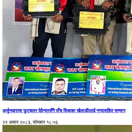
अर्जुनधारामा फुटबलर देवेन्द्रसँगै पाँच विधाका खेलाडीलाई नगदसहित सम्मान
२९ असार २०८३, सोमबार १८:५६