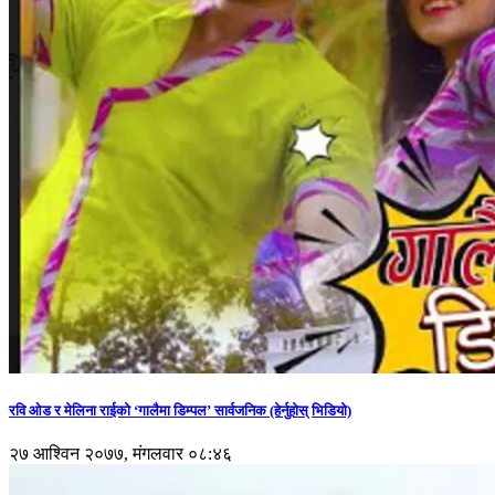
रवि ओड र मेलिना राईको ‘गालैमा डिम्पल’ सार्वजनिक (हेर्नुहोस् भिडियो)
२७ आश्विन २०७७, मंगलवार ०८:४६