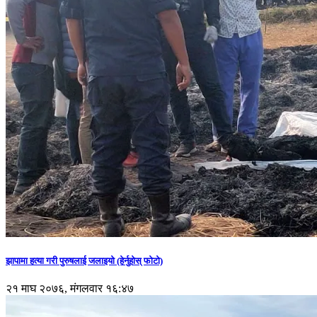
झापामा हत्या गरी पुरुषलाई जलाइयो (हेर्नुहाेस् फाेटाे)
२१ माघ २०७६, मंगलवार १६:४७