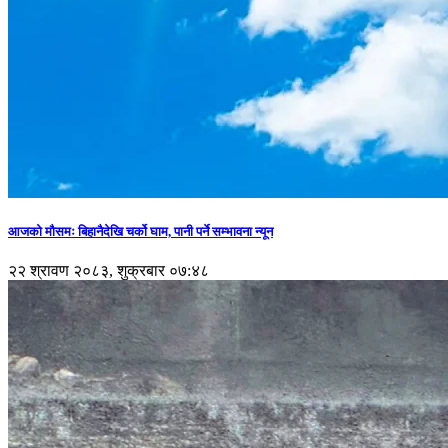
आजको मौसमः बिहानैदेखि चर्को घाम, पानी पर्ने सम्भावना न्यून
२२ श्रावण २०८३, शुक्रबार ०७:४८