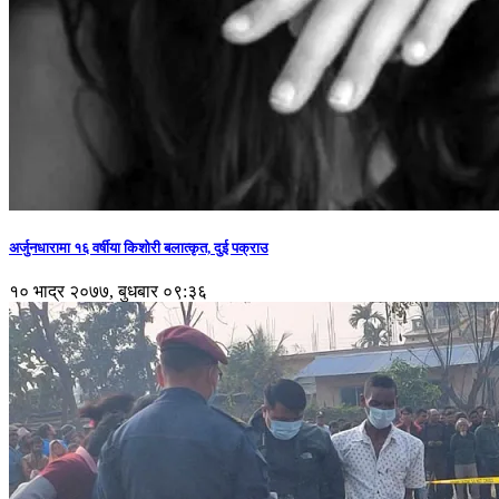
अर्जुनधारामा १६ वर्षीया किशोरी बलात्कृत, दुई पक्राउ
१० भाद्र २०७७, बुधबार ०९:३६