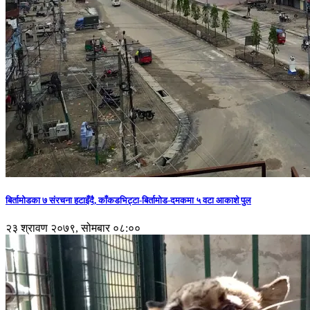
बिर्तामोडका ७ संरचना हटाइँदै, काँकडभिट्टा-बिर्तामोड-दमकमा ५ वटा आकाशे पुल
२३ श्रावण २०७९, सोमबार ०८:००