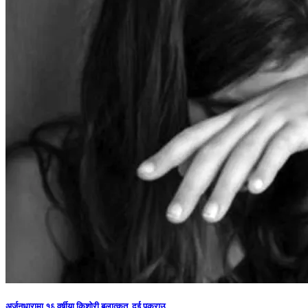
अर्जुनधारामा १६ वर्षीया किशोरी बलात्कृत, दुई पक्राउ