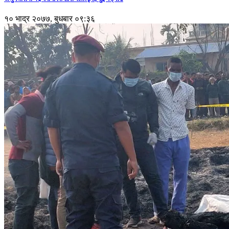
१० भाद्र २०७७, बुधबार ०९:३६