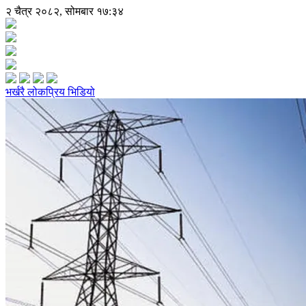
२ चैत्र २०८२, सोमबार १७:३४
भर्खरै
लोकप्रिय
भिडियो