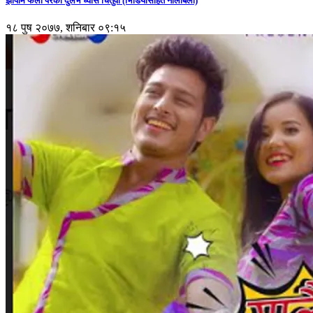
झापामै फेला परेको दुर्लभ ध्वाँसे चितुवा (भिडियोसहित नालीबेली)
१८ पुष २०७७, शनिबार ०९:१५