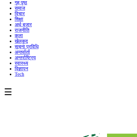
गृह पृष्ठ
समाज
विचार
शिक्षा
अर्थ बजार
राजनीति
कला
खेलकुद
सूचना प्रविधि
अन्तर्वार्ता
अन्तर्राष्ट्रिय
स्वास्थ्य
विज्ञापन
Tech
☰