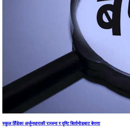
स्कुल हिँडेका अर्जुनधाराकी रञ्जना र दृष्टि बिर्तामोडबाट बेपत्ता