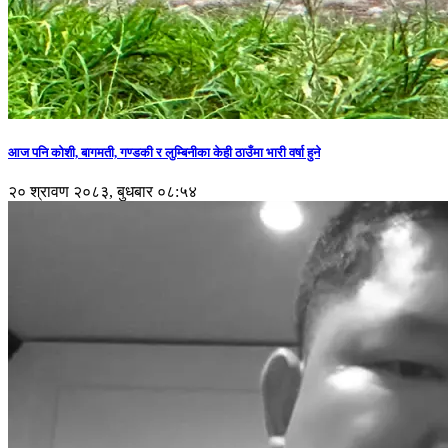
आज पनि कोशी, बागमती, गण्डकी र लुम्बिनीका केही ठाउँमा भारी वर्षा हुने
२० श्रावण २०८३, बुधबार ०८:५४