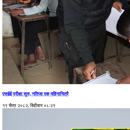
एसईई परीक्षा सुरु, नतिजा एक महिनाभित्रै
१९ चैत्र २०८२, बिहीबार ०८:२९