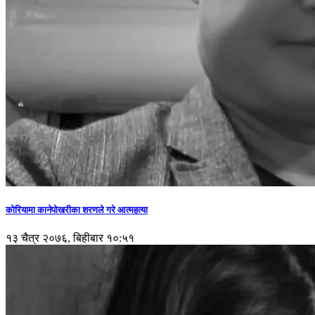
कोरियामा कानेपोखरीका शरणले गरे आत्महत्या
१३ चैत्र २०७६, बिहीबार १०:५१