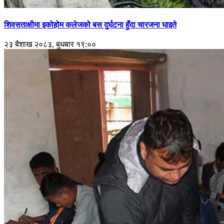
शिवसताक्षीमा इकोहोम कलेजको बस दुर्घटना हुँदा चारजना घाइते
२३ बैशाख २०८३, बुधबार १९:००