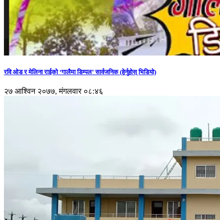
रवि ओड र मेलिना राईको ‘गालैमा डिम्पल’ सार्वजनिक (हेर्नुहोस् भिडियो)
२७ आश्विन २०७७, मंगलवार ०८:४६