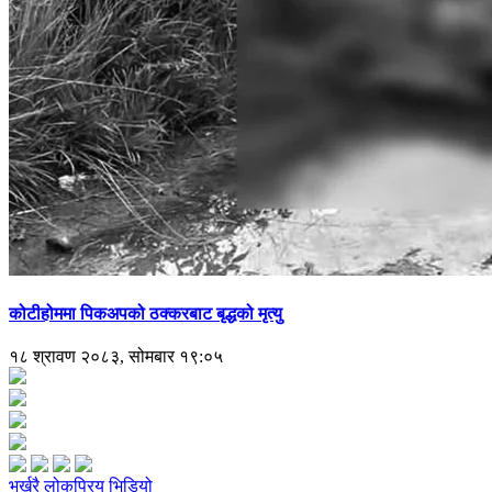
कोटीहोममा पिकअपको ठक्करबाट बृद्धको मृत्यु
१८ श्रावण २०८३, सोमबार १९:०५
भर्खरै
लोकप्रिय
भिडियो