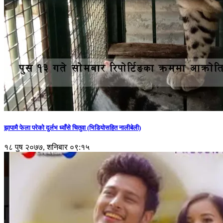
झापामै फेला परेको दुर्लभ ध्वाँसे चितुवा (भिडियोसहित नालीबेली)
१८ पुष २०७७, शनिबार ०९:१५