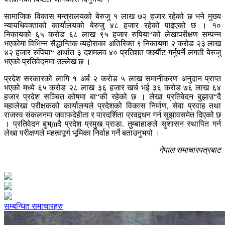
सामाजिक विकास मन्त्रालयको बेरुजु १ लाख ७२ हजार रहेको छ भने मुख्य
न्यायधिवक्ताको कार्यालयको बेरुजु ४८ हजार रहेको पाइएको छ । १०
निकायको ६५ करोड ६८ लाख ९५ हजार रुपिया“को लेखापरीक्षण सम्पन्न
भएकोमा विभिन्न सैद्धान्तिक व्यहोराका अतिरिक्त ९ निकायमा २ करोड २३ लाख
४२ हजार रुपिया“ अर्थात ३ दशमलव ४० प्रतिशत फ्छर्याैट गर्नुपर्ने लगती बेरुजु
भएको प्रतिवेदनमा उल्लेख छ ।
प्रदेश सरकारको लागि १ अर्ब २ करोड ५ लाख समानीकरण अनुदान प्राप्त
भएको मध्ये ६५ करोड २८ लाख ३६ हजार खर्च भई ३६ करोड ७६ लाख ६४
हजार प्रदेश सञ्चित कोषमा बा“की रहेको छ । लेखा प्रतिवेदन बुझाउ“दै
महालेखा परीक्षकको कार्यालयले प्रदेशको विकास निर्माण, सेवा प्रवाह तथा
राजस्व संकलनमा जवाफदेहीता र पारदर्शिता प्रवद्र्धन गर्न सुझावसमेत दिएको छ
। प्रतिवेदन बुभ्mदै प्रदेश प्रमुख प्राडा. तुम्बाहाङले सुशासन स्थापित गर्न
लेखा परीक्षणले महत्वपूर्ण भूमिका निर्वाह गर्ने बताउनुभयो ।
नेपाल समाचारपत्रबाट
सम्बन्धित समाचारहरु