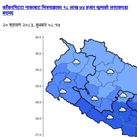
काँकरभिट्टा नाकाबाट भित्र्याइएका १८ लाख ७४ हजार मूल्यकाे लत्ताकपडा
बरामद
२० श्रावण २०८३, बुधबार ०८:१७