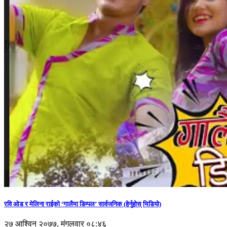
रवि ओड र मेलिना राईको ‘गालैमा डिम्पल’ सार्वजनिक (हेर्नुहोस् भिडियो)
२७ आश्विन २०७७, मंगलवार ०८:४६