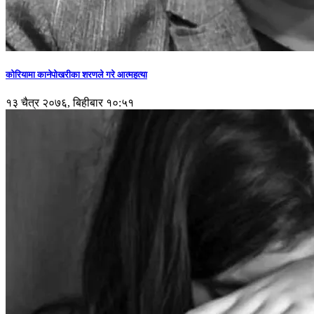
कोरियामा कानेपोखरीका शरणले गरे आत्महत्या
१३ चैत्र २०७६, बिहीबार १०:५१