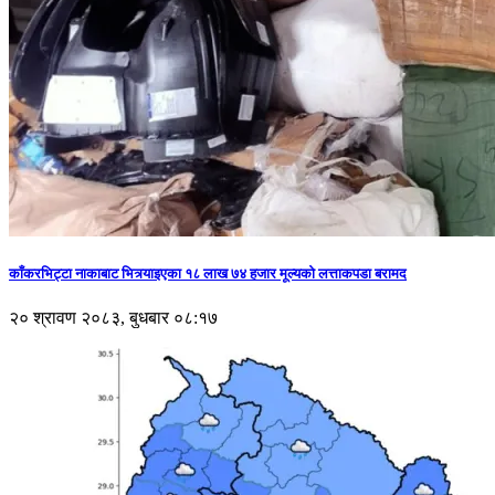
काँकरभिट्टा नाकाबाट भित्र्याइएका १८ लाख ७४ हजार मूल्यकाे लत्ताकपडा बरामद
२० श्रावण २०८३, बुधबार ०८:१७