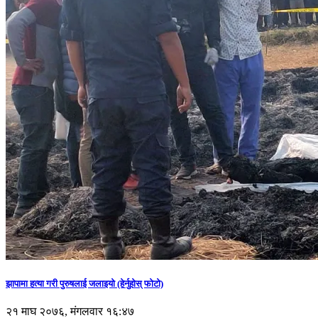
झापामा हत्या गरी पुरुषलाई जलाइयो (हेर्नुहाेस् फाेटाे)
२१ माघ २०७६, मंगलवार १६:४७