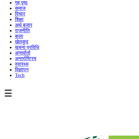
गृह पृष्ठ
समाज
विचार
शिक्षा
अर्थ बजार
राजनीति
कला
खेलकुद
सूचना प्रविधि
अन्तर्वार्ता
अन्तर्राष्ट्रिय
स्वास्थ्य
विज्ञापन
Tech
☰