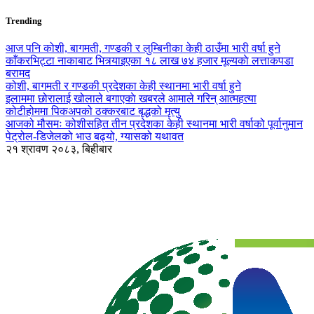
Trending
आज पनि कोशी, बागमती, गण्डकी र लुम्बिनीका केही ठाउँमा भारी वर्षा हुने
काँकरभिट्टा नाकाबाट भित्र्याइएका १८ लाख ७४ हजार मूल्यकाे लत्ताकपडा
बरामद
कोशी, बागमती र गण्डकी प्रदेशका केही स्थानमा भारी वर्षा हुने
इलाममा छोरालाई खोलाले बगाएकाे खबरले आमाले गरिन् आत्महत्या
कोटीहोममा पिकअपको ठक्करबाट बृद्धको मृत्यु
आजको मौसमः कोशीसहित तीन प्रदेशका केही स्थानमा भारी वर्षाको पूर्वानुमान
पेट्रोल-डिजेलको भाउ बढ्यो, ग्यासको यथावत
२१ श्रावण २०८३, बिहीबार