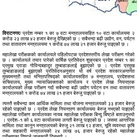
विराटनगर/
प्रदेश नम्बर १ का ७ वटा मन्त्रालयसहित १० वटा कार्यालयमा २
करोड २३ लाख ४२ हजार बेरुजु देखिएको छ । सबैभन्दा बढी उद्योग, वन, पर्यटन
तथा वातावरण मन्त्रालयमा १ करोड ७४ लाख २१ हजार बेरुजु पाइएको छ ।
महालेखा परीक्षकको कार्यालयले पहिलोपटक प्रदेशस्तरीय लेखा परीक्षण गरेको
छ । कार्यालयले तयार पारेको वार्षिक प्रतिवेदन शुक्रबार प्रदेश नम्बर १ का
प्रमुख प्राडा गोविन्दबहादुर तुम्बाहाङलाई बुझाएको छ । प्रदेश प्रमुख
तुम्बाहाङलाई बुझाएको प्रतिवेदनअनुसार यो वर्ष प्रदेश सरकारअन्तर्गत
मुख्यमन्त्री तथा मन्त्रिपरिषद्को कार्यालयसहित ७ मन्त्रालय, प्रदेशसभा
सचिवालय, मुख्य न्यायाधिवक्ताको कार्यालय र प्रदेश लेखा नियन्त्रक
कार्यालयको लेखा परीक्षण गर्दा सबैभन्दा बढी उद्योग पर्यटन वन तथा वातावरण
मन्त्रालयको १ करोड ७४ लाख २१ हजार बेरुजु पाइएको छ ।
त्यस्तै सबैभन्दा कम आर्थिक मामिला तथा योजना मन्त्रालयको ३३ हजार बेरुजु
रहेको पाइएको छ । प्रदेश लेखा नियन्त्रण कार्यालयमा बेरुजु नभएको पाइएको
महालेखा परीक्षण कार्यालयका नायब महालेखा परीक्षक बिन्दु बिष्टले बताउनुभयो
। प्रदेश–१ को ६ वटा कार्यालयमा लगती बेरुजु पाइएको छ । जसमा आन्तरिक
मामिला तथा कानुन मन्त्रालयको बेरुजु २१ लाख ९२ हजार, भूमि व्यवस्था कृषि
तथा सहकारी मन्त्रालयको २४ लाख ७६ हजार बेरुजु रहेको महालेखा
परीक्षणका विष्टले जानकारी दिनुभयो ।