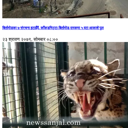
बिर्तामोडका ७ संरचना हटाइँदै, काँकडभिट्टा-बिर्तामोड-दमकमा ५ वटा आकाशे पुल
२३ श्रावण २०७९, सोमबार ०८:००