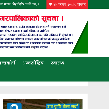
 मौसमः बिहानैदेखि चर्को घाम, पानी पर्ने सम्भावना न्यून
आज पनि कोशी, बागमती, गण्डकी र 
२३ श्रावण २०८३, शनिबार
न्तर्वार्ता
अन्तर्राष्ट्रिय
स्वास्थ्य