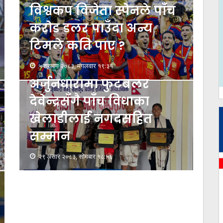
विश्वकप विजेता स्पेनले पाँच
करोड डलर पाउँदा अन्य
टिमले कति पाए ?
५ श्रावण २०८३, मंगलवार १९:३१
अर्जुनधारामा फुटबलर
देवेन्द्रसँगै पाँच विधाका
खेलाडीलाई नगदसहित
सम्मान
२९ असार २०८३, सोमबार १८:५६