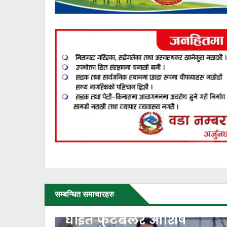
सम्बन्धित समाचारहरु
घाइते फुटबलर आशिष