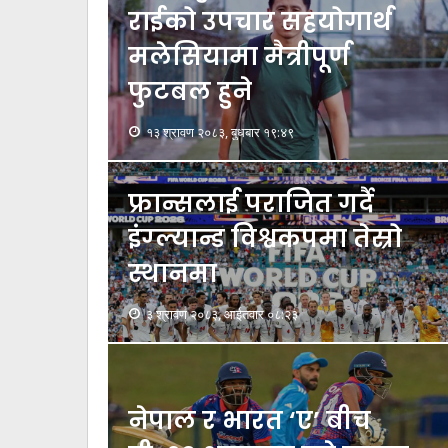
राईको उपचार सहयोगार्थ
मलेसियामा मैत्रीपूर्ण
फुटबल हुने
१३ श्रावण २०८३, बुधबार १९:४९
फ्रान्सलाई पराजित गर्दै
इंग्ल्यान्ड विश्वकपमा तेस्रो
स्थानमा
३ श्रावण २०८३, आईतवार ०८:२३
नेपाल र भारत ‘ए’ बीच