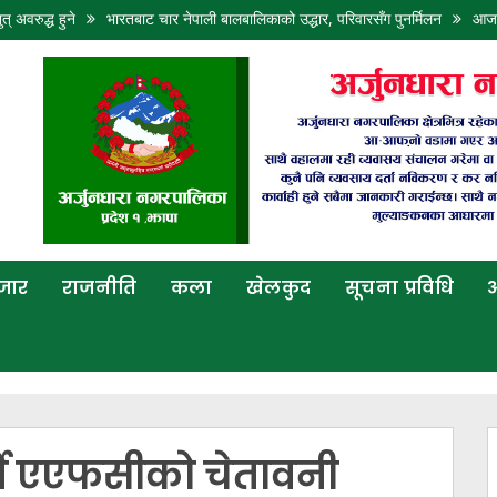
त् अवरुद्ध हुने
भारतबाट चार नेपाली बालबालिकाको उद्धार, परिवारसँग पुनर्मिलन
आजको
बजार
राजनीति
कला
खेलकुद
सूचना प्रविधि
अ
ने एएफसीको चेतावनी