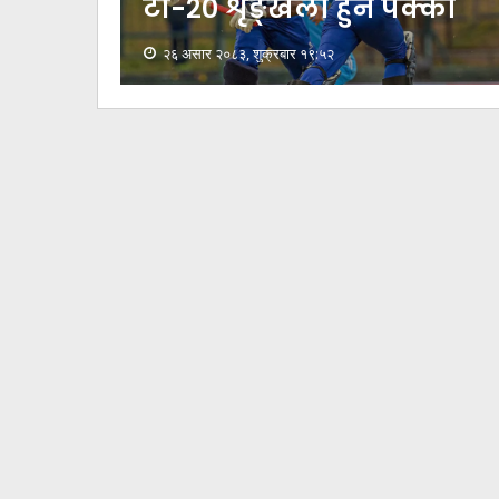
टी-२० शृङ्खला हुने पक्का
२६ असार २०८३, शुक्रबार १९:५२