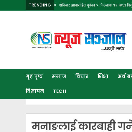
TRENDING
शनिबार झापासहित पूर्वका ५ जिल्लामा १२ घण्टा विद्यु
गृह
पृष्ठ
समाज
विचार
शिक्षा
गृह पृष्ठ
समाज
विचार
शिक्षा
अर्थ 
अर्थ
बजार
विज्ञापन
TECH
राजनीति
कला
खेलकुद
मनाङलाई कारबाही गर्