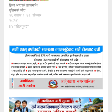
झिनो अन्तरले झापामाथि
पुलिसको जीत
१६ बैशाख २०७६, सोमबार
१८:१४
In "खेलकुद"