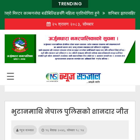
TRENDING
मिस्टर कञ्चनजंघा बडीबिल्डिङसँगै महिला प्रतियोगिता हुने
शनिबार झापासहित पूर्वका ५ जिल्
२५ श्रावण २०८३, सोमबार
गृह
पृष्ठ
समाज
विचार
शिक्षा
☰
अर्थ
बजार
राजनीति
भुटानमाथि नेपाल पुलिसको शानदार जीत
कला
खेलकुद
न्यूज सञ्जाल
१६ बैशाख २०७६, सोमबार १८:१४