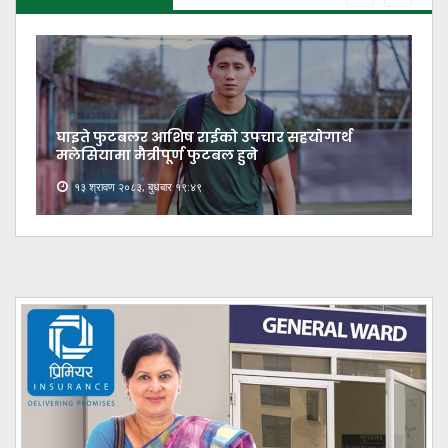
घाइते फुटबलर आशिष राईको उपचार सहयोगार्थ
मलेसियामा मैत्रीपूर्ण फुटबल हुने
१३ श्रावण २०८३, बुधबार १९:४९