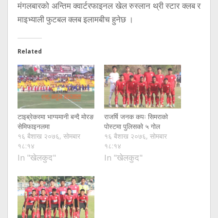
मंगलबारको अन्तिम क्वार्टरफाइनल खेल रुस्लान थ्री स्टार क्लब र
माइभ्याली फुटबल क्लब इलामबीच हुनेछ ।
Related
टाइब्रेकरमा भाग्यमानी बन्दै मोरङ
राजर्षि जनक कपः सिमराको
सेमिफाइनलमा
पोस्टमा पुलिसको ५ गोल
१६ बैशाख २०७६, सोमबार
१६ बैशाख २०७६, सोमबार
१८:१४
१८:१४
In "खेलकुद"
In "खेलकुद"