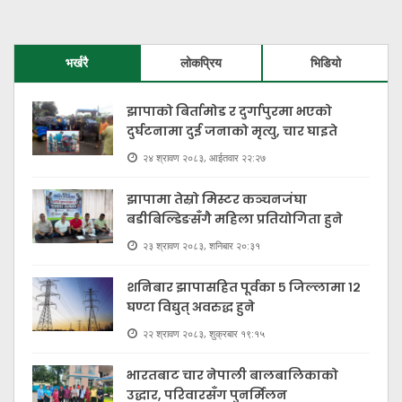
भर्खरै
लोकप्रिय
भिडियो
झापाको बिर्तामोड र दुर्गापुरमा भएको
दुर्घटनामा दुई जनाको मृत्यु, चार घाइते
२४ श्रावण २०८३, आईतवार २२:२७
झापामा तेस्रो मिस्टर कञ्चनजंघा
बडीबिल्डिङसँगै महिला प्रतियोगिता हुने
२३ श्रावण २०८३, शनिबार २०:३१
शनिबार झापासहित पूर्वका ५ जिल्लामा १२
घण्टा विद्युत् अवरुद्ध हुने
२२ श्रावण २०८३, शुक्रबार १९:१५
भारतबाट चार नेपाली बालबालिकाको
उद्धार, परिवारसँग पुनर्मिलन