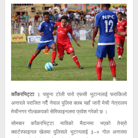
सूचना
प्रविधि
अन्तर्वार्ता
अन्तर्राष्ट्रिय
स्वास्थ्य
विज्ञापन
Tech
काँकरभिट्टा ।
पाहुना टोली पारो एफसी भुटानलाई फराकिलो
अन्तरले पराजित गर्दैै नेपाल पुलिस क्लब यहाँ जारी मेची नेत्रालय
मेचीनगर गोल्डकपको सेमिफाइनलमा प्रवेश गरेको छ ।
सोमबार काँकरभिट्टा माविको मैदानमा भएको तेस्रो
क्वार्टरफाइनल खेलमा पुलिसले भुटानलाई ३–० गोल अन्तरमा