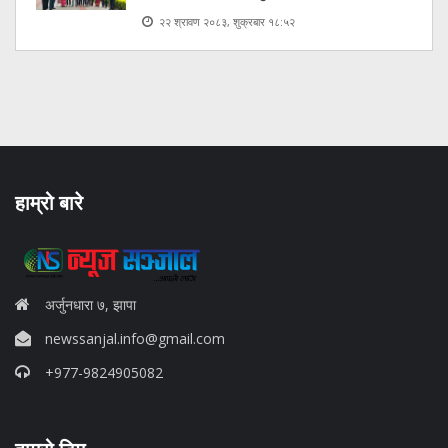
२२ श्रावण २०८३, शुक्रबार १८:५२
हाम्रो बारे
अर्जुनधारा ७, झापा
newssanjal.info@gmail.com
+977-9824905082
situs panen77
b88 slot