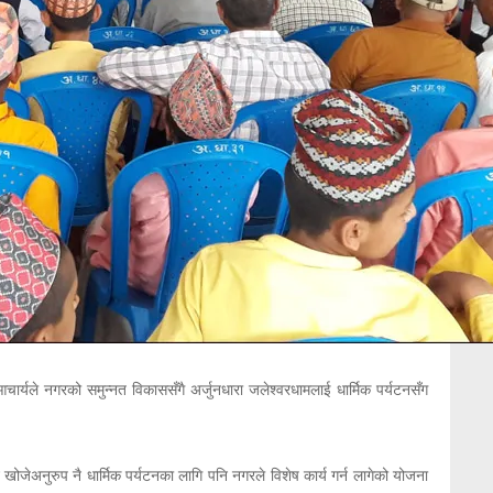
ार्यले नगरको समुन्नत विकाससँगै अर्जुनधारा जलेश्वरधामलाई धार्मिक पर्यटनसँग
 खोजेअनुरुप नै धार्मिक पर्यटनका लागि पनि नगरले विशेष कार्य गर्न लागेको योजना