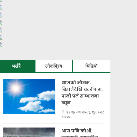
भर्खरै
लोकप्रिय
भिडियो
आजको मौसमः
बिहानैदेखि चर्को घाम,
पानी पर्ने सम्भावना
न्यून
२२ श्रावण २०८३, शुक्रबार
०७:४८
आज पनि कोशी,