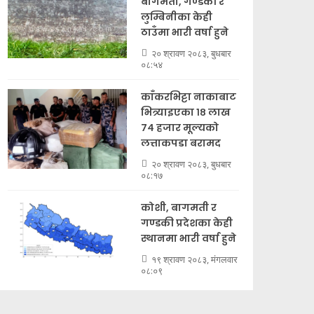
बागमती, गण्डकी र
लुम्बिनीका केही
ठाउँमा भारी वर्षा हुने
२० श्रावण २०८३, बुधबार
०८:५४
काँकरभिट्टा नाकाबाट
भित्र्याइएका १८ लाख
७४ हजार मूल्यकाे
लत्ताकपडा बरामद
२० श्रावण २०८३, बुधबार
०८:१७
कोशी, बागमती र
गण्डकी प्रदेशका केही
स्थानमा भारी वर्षा हुने
१९ श्रावण २०८३, मंगलवार
०८:०९