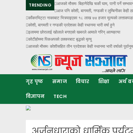
आजको मौसमः बिहानैदेखि चर्को घाम, पानी पर्ने सम्भावन
TRENDING
आज पनि कोशी, बागमती, गण्डकी र लुम्बिनीका केही ठाउँम
काँकरभिट्टा नाकाबाट भित्र्याइएका १८ लाख ७४ हजार मूल्यकाे लत्ताकपड
कोशी, बागमती र गण्डकी प्रदेशका केही स्थानमा भारी वर्षा हुने
इलाममा छोरालाई खोलाले बगाएकाे खबरले आमाले गरिन् आत्महत्या
कोटीहोममा पिकअपको ठक्करबाट बृद्धको मृत्यु
आजको मौसमः कोशीसहित तीन प्रदेशका केही स्थानमा भारी वर्षाको पूर्वानु
गृह पृष्ठ
समाज
विचार
शिक्षा
अर्थ 
विज्ञापन
TECH
अर्जुनधाराको धार्मिक पर्यट