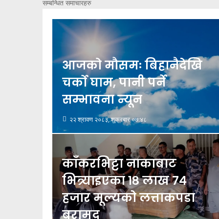
सम्बन्धित समाचारहरु
आजको मौसमः बिहानैदेखि
चर्को घाम, पानी पर्ने
सम्भावना न्यून
२२ श्रावण २०८३, शुक्रबार ०७:४८
काँकरभिट्टा नाकाबाट
भित्र्याइएका १८ लाख ७४
हजार मूल्यकाे लत्ताकपडा
बरामद