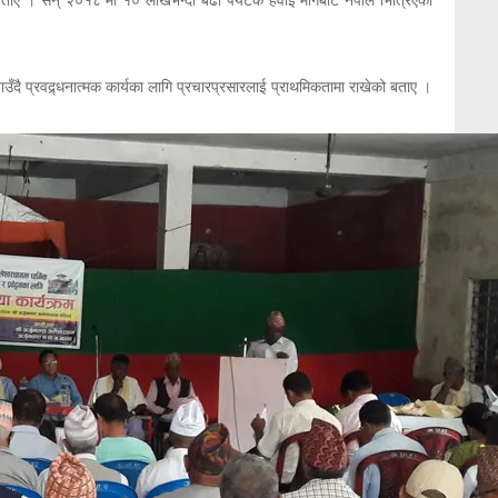
उँदै प्रवद्र्धनात्मक कार्यका लागि प्रचारप्रसारलाई प्राथमिकतामा राखेको बताए ।