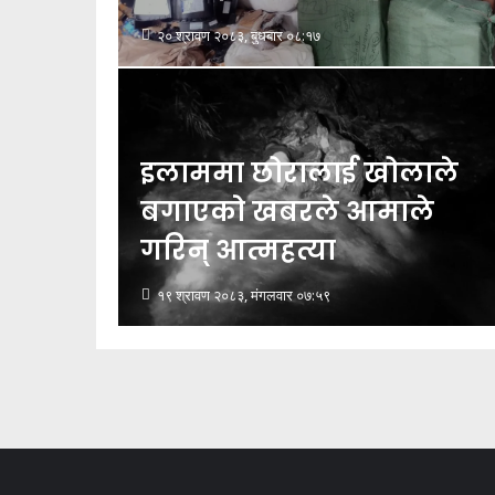
२० श्रावण २०८३, बुधबार ०८:१७
इलाममा छोरालाई खोलाले
बगाएकाे खबरले आमाले
गरिन् आत्महत्या
१९ श्रावण २०८३, मंगलवार ०७:५९