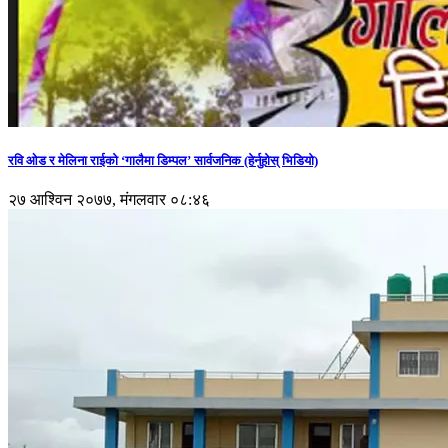
रवि ओड र मेलिना राईको ‘गालैमा डिम्पल’ सार्वजनिक (हेर्नुहोस् भिडियो)
२७ आश्विन २०७७, मंगलवार ०८:४६