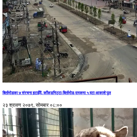
बिर्तामोडका ७ संरचना हटाइँदै, काँकडभिट्टा-बिर्तामोड-दमकमा ५ वटा आकाशे पुल
२३ श्रावण २०७९, सोमबार ०८:००