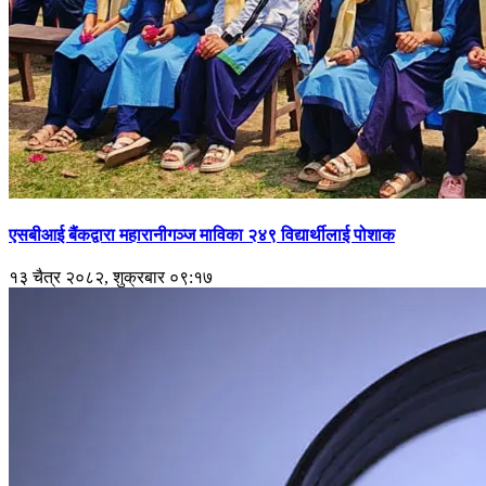
एसबीआई बैंकद्वारा महारानीगञ्ज माविका २४९ विद्यार्थीलाई पोशाक
१३ चैत्र २०८२, शुक्रबार ०९:१७