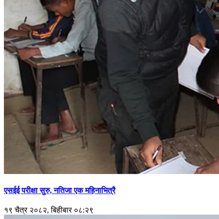
एसईई परीक्षा सुरु, नतिजा एक महिनाभित्रै
१९ चैत्र २०८२, बिहीबार ०८:२९