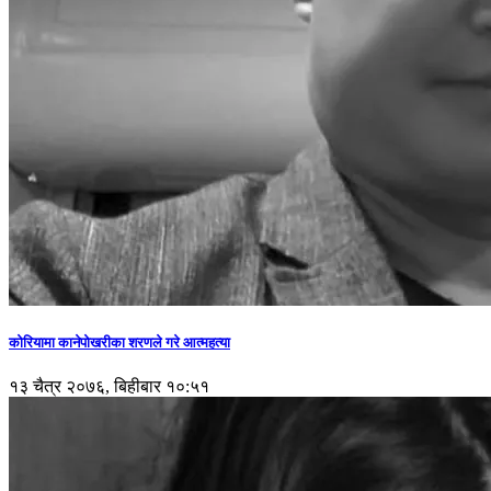
कोरियामा कानेपोखरीका शरणले गरे आत्महत्या
१३ चैत्र २०७६, बिहीबार १०:५१