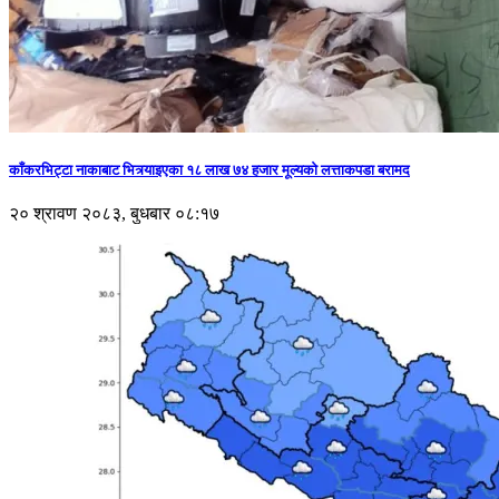
काँकरभिट्टा नाकाबाट भित्र्याइएका १८ लाख ७४ हजार मूल्यकाे लत्ताकपडा बरामद
२० श्रावण २०८३, बुधबार ०८:१७