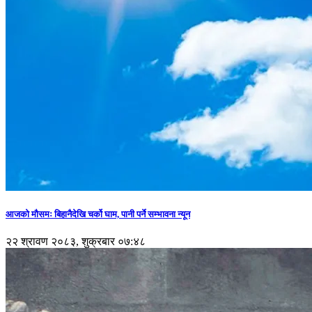
आजको मौसमः बिहानैदेखि चर्को घाम, पानी पर्ने सम्भावना न्यून
२२ श्रावण २०८३, शुक्रबार ०७:४८