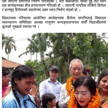
एक जापानी दम्पत्तिले निर्माण गरिदिएको ८ वटा कक्षाकोठा रहेको दुई तले भवन
एक कार्यक्रमका बीच हस्तान्तरण गरिएको हो । जापानी नागरिक तोशिरो हिरोता
र हात्च्युए हिरोताको सहयोगमा उक्त भवन निर्माण भएको हो ।
विद्यालयमा परिसरमा आयोजित कार्यक्रममा हिरोता दम्पत्तिलाई विद्यालय
व्यवस्थापन समितिका अध्यक्ष राजुजंग कन्दङ्वालगायत सयौँ विद्यार्थीहरुले
फूलको गुच्छाले स्वागत गरे ।