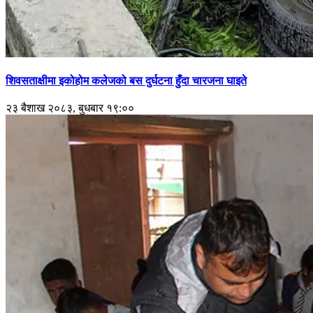
शिवसताक्षीमा इकोहोम कलेजको बस दुर्घटना हुँदा चारजना घाइते
२३ बैशाख २०८३, बुधबार १९:००