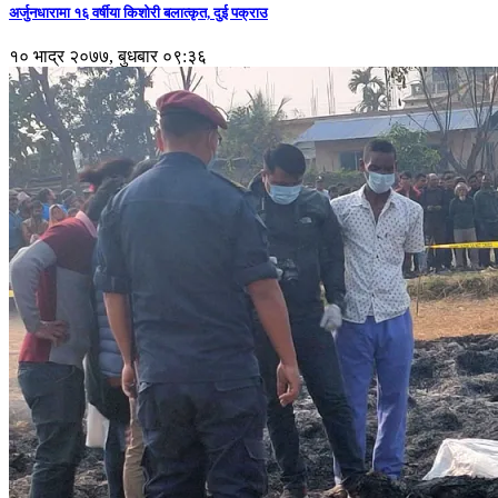
अर्जुनधारामा १६ वर्षीया किशोरी बलात्कृत, दुई पक्राउ
१० भाद्र २०७७, बुधबार ०९:३६