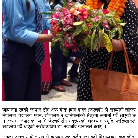
जापानमा रहेको जापान टीम अफ योङ हुमन पावर (जेएचपी) ले सहयोगी खोजेर
नेपालमा विद्यालय भवन, शौचालय र खानेपानीको क्षेत्रमा लगानी गर्दै आएको छ
। जसमा नेपालका लागि जेएचपीसँग भद्रपुरको घनश्याम स्मृति प्रतिष्ठानले
सहकार्य गर्दै आएको स्रोतव्यक्ति डा. सञ्जीव खनालले बताए ।
उनका अनुसार यो संस्थाले झापामा एक दर्जनभन्दा बढी विद्यालयमा कक्षाकोठा