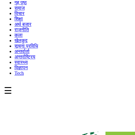
गृह पृष्ठ
समाज
विचार
शिक्षा
अर्थ बजार
राजनीति
कला
खेलकुद
सूचना प्रविधि
अन्तर्वार्ता
अन्तर्राष्ट्रिय
स्वास्थ्य
विज्ञापन
Tech
☰