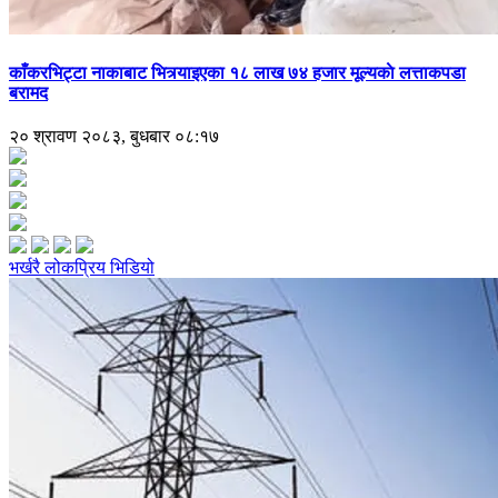
काँकरभिट्टा नाकाबाट भित्र्याइएका १८ लाख ७४ हजार मूल्यकाे लत्ताकपडा
बरामद
२० श्रावण २०८३, बुधबार ०८:१७
भर्खरै
लोकप्रिय
भिडियो