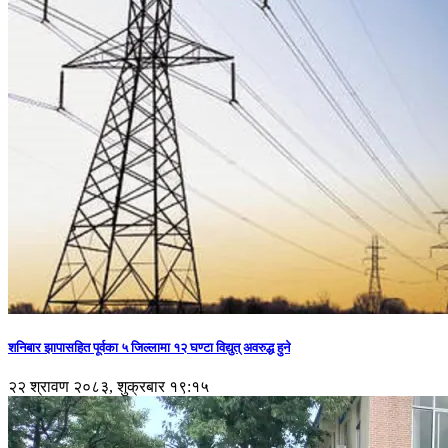
शनिबार झापासहित पूर्वका ५ जिल्लामा १२ घण्टा विद्युत् अवरुद्ध हुने
२२ श्रावण २०८३, शुक्रबार १९:१५