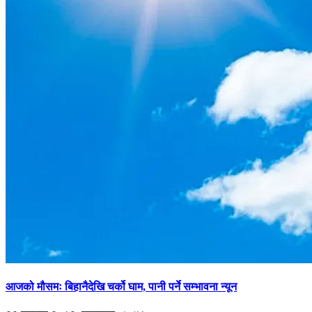
आजको मौसमः बिहानैदेखि चर्को घाम, पानी पर्ने सम्भावना न्यून