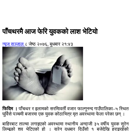
पाँचथरमै आज फेरि युवकको लाश भेटियो
न्यूज सञ्जाल
८ जेष्ठ २०७६, बुधबार २१:४३
फिदिम ।
पाँचथर र इलामको सरमिावर्ती वजार फाल्गुनन्द गाउँपालिका–५ स्थित
घुर्विसे पञ्चमी बजारमा एक युवक कोठाभित्र मृत अवस्थामा फेला परेका छन् ।
बाहिरबाट ताल्चा लगाइएको अवस्थामा स्थानीय अन्दाजी ३५ वर्षीय युवक सुरेन
लिम्बूको शव भेटिएको हो । सुरेन वुधबार दिउँसो १ बजेदेखि हराइरहेको