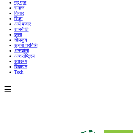
गृह पृष्ठ
समाज
विचार
शिक्षा
अर्थ बजार
राजनीति
कला
खेलकुद
सूचना प्रविधि
अन्तर्वार्ता
अन्तर्राष्ट्रिय
स्वास्थ्य
विज्ञापन
Tech
☰