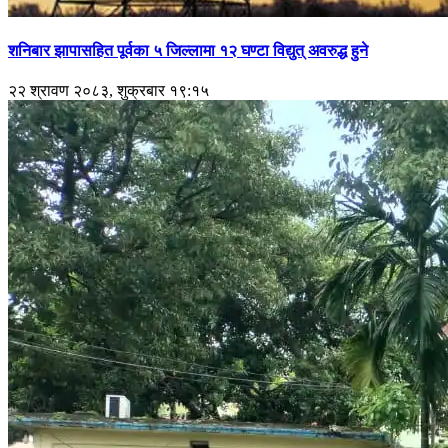
शनिबार झापासहित पूर्वका ५ जिल्लामा १२ घण्टा विद्युत् अवरुद्ध हुने
२२ श्रावण २०८३, शुक्रबार १९:१५