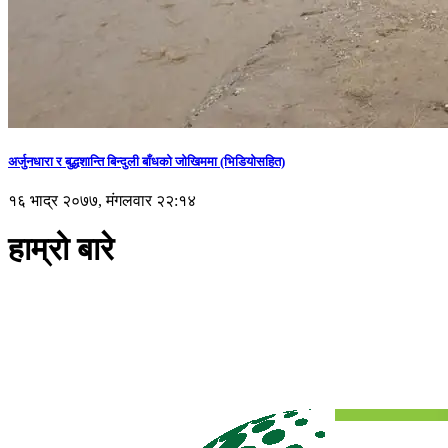
अर्जुनधारा र बुद्धशान्ति बिन्दुली बाँधको जोखिममा (भिडियाेसहित)
१६ भाद्र २०७७, मंगलवार २२:१४
हाम्रो बारे