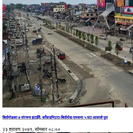
बिर्तामोडका ७ संरचना हटाइँदै, काँकडभिट्टा-बिर्तामोड-दमकमा ५ वटा आकाशे पुल
२३ श्रावण २०७९, सोमबार ०८:००