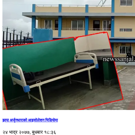
झापा अर्जुनधाराको आइसोलेशन भिडियोमा
२४ भाद्र २०७७, बुधबार १८:३६