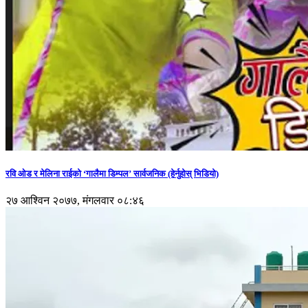
रवि ओड र मेलिना राईको ‘गालैमा डिम्पल’ सार्वजनिक (हेर्नुहोस् भिडियो)
२७ आश्विन २०७७, मंगलवार ०८:४६