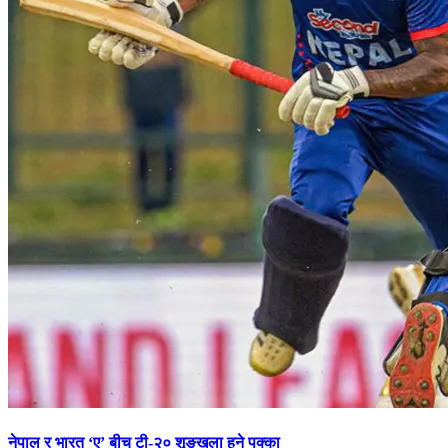
नेपाल र भारत ‘ए’ बीच टी-२० शृङ्खला हुने पक्का