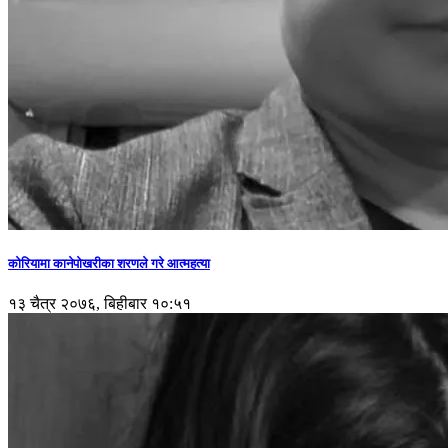
कोरियामा कानेपोखरीका शरणले गरे आत्महत्या
१३ चैत्र २०७६, बिहीबार १०:५१