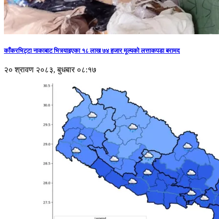
काँकरभिट्टा नाकाबाट भित्र्याइएका १८ लाख ७४ हजार मूल्यकाे लत्ताकपडा बरामद
२० श्रावण २०८३, बुधबार ०८:१७