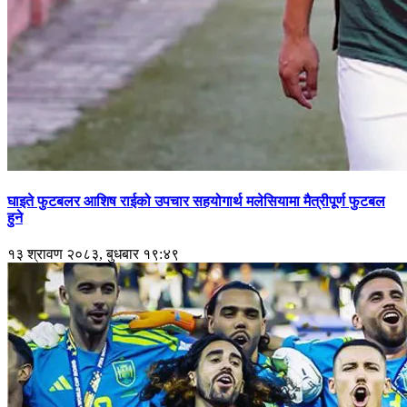
घाइते फुटबलर आशिष राईको उपचार सहयोगार्थ मलेसियामा मैत्रीपूर्ण फुटबल
हुने
१३ श्रावण २०८३, बुधबार १९:४९