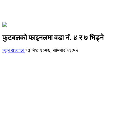
फुटबलको फाइनलमा वडा नं. ४ र ७ भिड्ने
न्यूज सञ्जाल
१३ जेष्ठ २०७६, सोमबार १९:५५