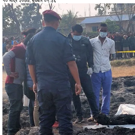
१० भाद्र २०७७, बुधबार ०९:३६