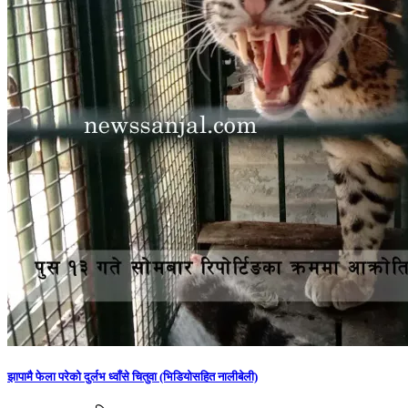
झापामै फेला परेको दुर्लभ ध्वाँसे चितुवा (भिडियोसहित नालीबेली)