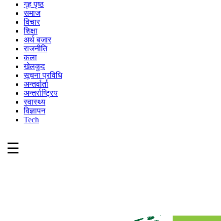
गृह पृष्ठ
समाज
विचार
शिक्षा
अर्थ बजार
राजनीति
कला
खेलकुद
सूचना प्रविधि
अन्तर्वार्ता
अन्तर्राष्ट्रिय
स्वास्थ्य
विज्ञापन
Tech
☰