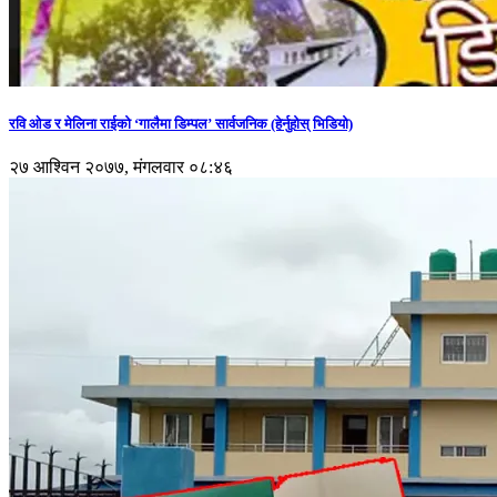
रवि ओड र मेलिना राईको ‘गालैमा डिम्पल’ सार्वजनिक (हेर्नुहोस् भिडियो)
२७ आश्विन २०७७, मंगलवार ०८:४६