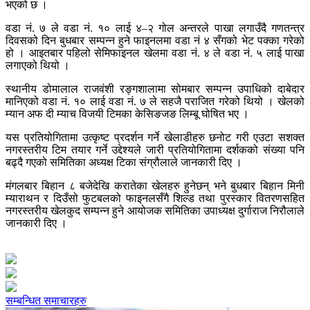
भएको छ ।
वडा नं. ७ ले वडा नं. १० लाई ४–२ गोल अन्तरले पाखा लगाउँदै गणतन्त्र
दिवसको दिन बुधबार सम्पन्न हुने फाइनलमा वडा नं ४ सँगको भेट पक्का गरेको
हो । आइतबार पहिलो सेमिफाइनल खेलमा वडा नं. ४ ले वडा नं. ५ लाई पाखा
लगाएको थियो ।
स्थानीय डोमालाल राजवंशी रङ्गशालामा सोमबार सम्पन्न उपाधिको दाबेदार
मानिएको वडा नं. १० लाई वडा नं. ७ ले सहजै पराजित गरेको थियो । खेलको
म्यान अफ दी म्याच विजयी टिमका केसिङजङ लिम्बू घोषित भए ।
यस प्रतियोगितामा उत्कृष्ट प्रदर्शन गर्ने खेलाडीहरु छनोट गरी एउटा सशक्त
नगरस्तरीय टिम तयार गर्ने उद्देश्यले जारी प्रतियोगितामा दर्शकको संख्या पनि
बढ्दै गएको समितिका अध्यक्ष टिका संग्रौलाले जानकारी दिए ।
मंगलबार बिहान ८ बजेदेखि करातेका खेलहरु हुनेछन् भने बुधबार बिहान मिनी
म्याराथन र दिउँसो फुटबलको फाइनलसँगै शिल्ड तथा पुरस्कार वितरणसहित
नगरस्तरीय खेलकुद सम्पन्न हुने आयोजक समितिका उपाध्यक्ष दुर्गाराज निरौलाले
जानकारी दिए ।
सम्बन्धित समाचारहरु