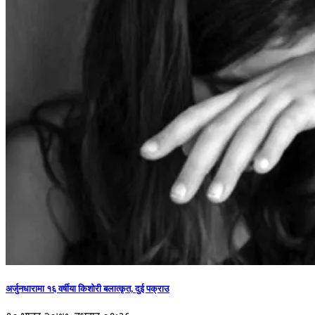
अर्जुनधारामा १६ वर्षीया किशोरी बलात्कृत, दुई पक्राउ