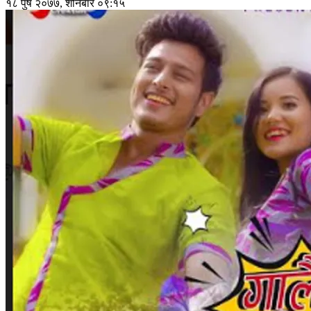
१८ पुष २०७७, शनिबार ०९:१५