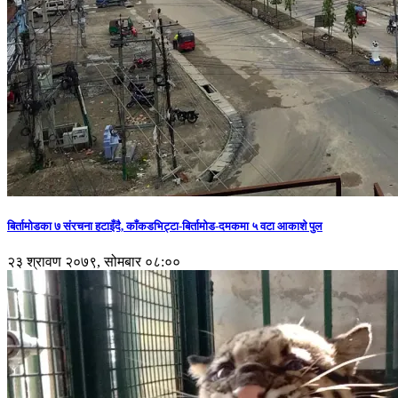
बिर्तामोडका ७ संरचना हटाइँदै, काँकडभिट्टा-बिर्तामोड-दमकमा ५ वटा आकाशे पुल
२३ श्रावण २०७९, सोमबार ०८:००