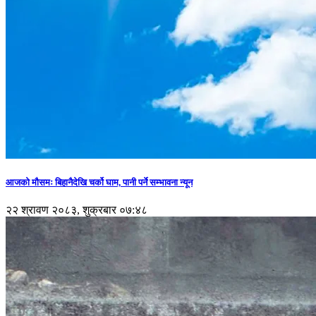
आजको मौसमः बिहानैदेखि चर्को घाम, पानी पर्ने सम्भावना न्यून
२२ श्रावण २०८३, शुक्रबार ०७:४८